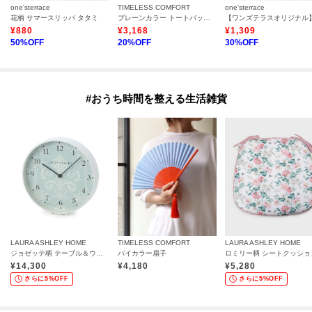
one'sterrace
TIMELESS COMFORT
one'sterrace
花柄 サマースリッパ タタミ
プレーンカラー トートバッグ ミニ 折りたたみ傘
¥
880
¥
3,168
¥
1,309
50
%OFF
20
%OFF
30
%OFF
#おうち時間を整える生活雑貨
LAURA ASHLEY HOME
TIMELESS COMFORT
LAURA ASHLEY HOME
ジョゼッテ柄 テーブル＆ウォール クロック
バイカラー扇子
ロミリー柄 シートクッショ
¥
14,300
¥
4,180
¥
5,280
さらに5%OFF
さらに5%OFF