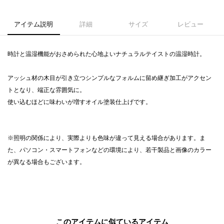
アイテム説明
詳細
サイズ
レビュー
時計と温湿機能がおさめられた心地よいナチュラルテイストの温湿時計。
アッシュ材の木目が引き立つシンプルなフォルムに留め継ぎ加工がアクセン
トとなり、端正な雰囲気に。
使い込むほどに味わいが増すオイル塗装仕上げです。
※照明の関係により、実際よりも色味が違って見える場合があります。ま
た、パソコン・スマートフォンなどの環境により、若干製品と画像のカラー
が異なる場合もございます。
このアイテムに似ているアイテム