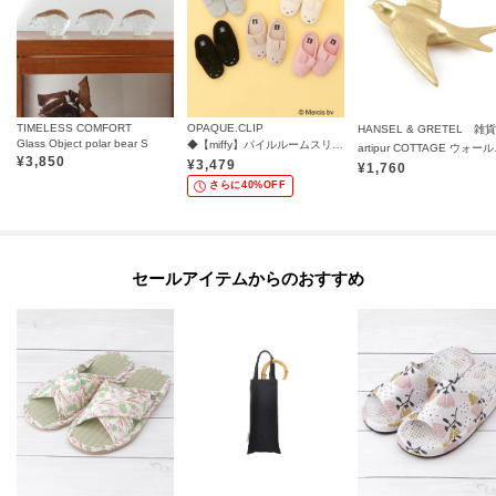
TIMELESS COMFORT
OPAQUE.CLIP
HANSEL & GRETEL 雑貨
Glass Object polar bear S
◆【miffy】パイルルームスリッパ
artipu
¥
3,850
¥
3,479
¥
1,760
さらに40%OFF
セールアイテムからのおすすめ