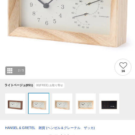
2
/
5
16
ライトベージュ(051)
00(FREE)
お取り寄せ
HANSEL & GRETEL 雑貨
(ヘンゼル＆グレーテル ザッカ)