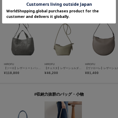
#上質な本革アイテム
HIROFU
HIROFU
HIROFU
【ソーロ】レザートートバッグ L 2WAY A4サイズ 本革（商品番号：P25-20435）
【チェスタ】レザーショルダーバッグ S 2WAY 本革 （商品番号：P25－30615）
¥
118,800
¥
46,200
¥
81,400
#収納力抜群のバッグ・小物