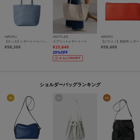
HIROFU
UNTITLED
HIROFU
【チッタ】レザートートバッグ S 本革（商品番号：P25‐35550）
スプリットレザートート
¥
58,300
¥
15,840
¥
59,400
20
%OFF
さらに15%OFF
ショルダーバッグランキング