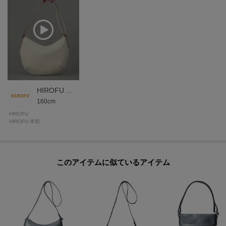
イタリアの老舗タンナーのレザーを採用。HIROFUならではのオリジナルカラ
ーを纏わせ、その特別感と深みを際立たせています。
シュリンク（収縮）加工によるナチュラルな「シボ」が特徴で、一枚一枚革
の表情が異なります。傷が比較的目立ちにくく、使うほどに柔らかさが増し
ていく革本来の弾力を愉しめる素材。
＜パラディウムメッキ＞
HIROFU 本部スタッフ
金具には、ジュエリーにも使用される高品質なパラディウムメッキを施して
160cm
います。世界のメゾンブランドでも採用されるほどのグレードを誇り、傷や
HIROFU
くすみに強く、澄んだ上品な光沢が長く続きます。
HIROFU 本部
＜Riri®社のスイス製ファスナー＞
滑らかな操作性や美しい光沢が特徴。
このアイテムに似ているアイテム
【グループについて】
イタリア語で「唯一の、ひとつだけの」という意味を持つ「ソーロ」と名付
けられたグループ。
ハンドルやショルダーストラップは長さ調整の機能を持ち、角が無くやや丸