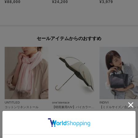
¥
88,000
¥
24,200
¥
3,979
モデル情報：身長168cm B75 W60 H87
セールアイテムからのおすすめ
UNTITLED
one'sterrace
INDIVI
コットンリネンストール
【晴雨兼用/UV】バイカラーパイピング 長傘
¥
3,564
¥
2,552
¥
4,400
60
%OFF
20
%OFF
60
%OFF
さらに20%OFF
さらに10%OFF
さらに20%OFF