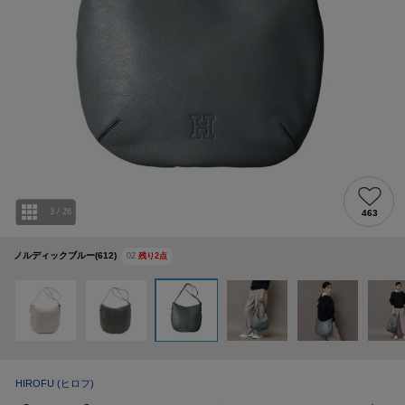
3
/
26
463
ノルディックブルー(612)
02
残り
2
点
HIROFU
(ヒロフ)