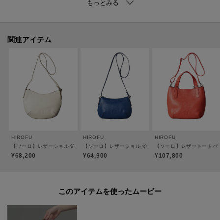
普段使いにも旅行にも、ひとつあると便利なヒロフの定番バッグです。
サイズ違いで【ソーロ】レザーショルダーバッグ S 2WAY 本革（商品番号：
P25-20608）もご用意しております。
関連アイテム
●ポケット数 外側：1 内側：ジッパーポケット×1 パッチポケット×1
●ジッパー開閉
●ショルダーストラップ調整可
●裏地：ピッグスエード（一部コットン）
※裏地のカラーは商品のカラーによって異なります。
【おすすめのご使用シーン】
長財布や文庫本、小さめのポーチやスマホなど必需品がしっかり収納できる
HIROFU
HIROFU
HIROFU
のでカフェでのリラックスタイムやご友人とのお食事などこれひとつでお出
【ソーロ】レザーショルダーバッグ S 2WAY 本革（商品番号：P25-20608）
【ソーロ】レザーショルダーバッグ S 2WAY 本革 ミニバ
【ソーロ】レザートートバッグ 
かけ可能。
¥68,200
¥64,900
¥107,800
斜め掛けにすると両手が空くため、旅行先でも活躍します。
このアイテムを使ったムービー
【素材】
＜ソフトバケッタ＞
牛革、混合なめし、ナチュラルシュリンク仕上げ。