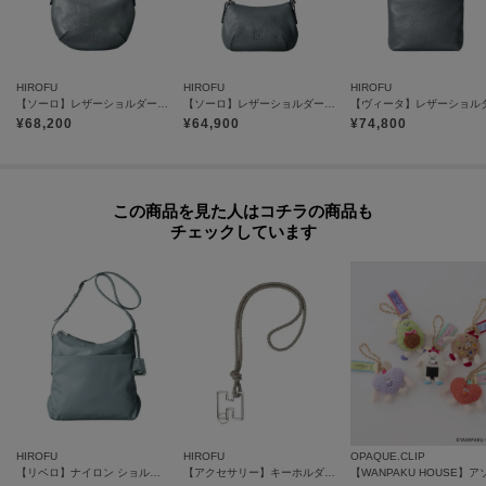
みのあるフォルムが特徴。
優しいフォルムを好む方にお持ちいただきたいデイリーユースなグループで
す。
HIROFU
HIROFU
HIROFU
【ソーロ】レザーショルダーバッグ S 2WAY 本革（商品番号：P25-20608）
【ソーロ】レザーショルダーバッグ S 2WAY 本革 ミニバッグ（商品番号：P25-20433）
¥
68,200
¥
64,900
¥
74,800
【気になるアイテムは『お気に入り登録』がおすすめです】
〈お気に入り登録とは〉
オンラインサイトの各アイテムにある「ハートマーク」をクリックして簡単
に追加できます！
この商品を見た人はコチラの商品も
チェックしています
お気に入りアイテムが、在庫残りわずか・再入荷などキャンペーン対象にな
った場合にお知らせいたします。
※商品ご購入時にお渡しするお買上げ証明書にお取り扱い上のご注意とお手
入れについての表示がございますのでよくお読みください。
※照明の関係により、実際よりも色味が違って見える場合があります。ま
た、パソコン・スマートフォンなどの環境により、若干製品と画像のカラー
HIROFU
HIROFU
OPAQUE.CLIP
が異なる場合もございます。
【リベロ】ナイロン ショルダーバッグ M（商品番号：P25-39508）
【アクセサリー】キーホルダー ストラップ レザー 本革（商品番号：P25-65510）