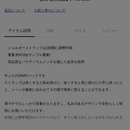
返品について
お取り寄せについて
アイテム説明
詳細
サイズ
レビュー
・ショルダーストラップは2段階に調整可能
・重量:約610g(サンプル重量)
・高品質なパラディウムメッキを施した金具を採用
中ぶりの2WAYバッグです。
ストラップは長くすると斜め掛けに、短くすると肩に掛けたり手に持ったり
と、シーンや服装に合わせてその場で簡単に変えることができます。
薄マチでもしっかり容量が入りますし、丸みのあるデザインで女性らしく軽
快にお使いいただけます。
外側には携帯電話やパスケースなど、すぐに取り出したいものを入れられる
スライドポケット付き。