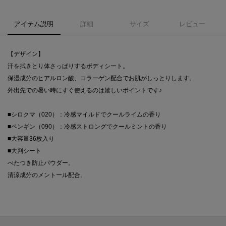
アイテム説明
詳細
サイズ
レビュー
【デザイン】
汗を拭きとり体さっぱりするボディシート。
保湿成分のヒアルロン酸、コラーゲン配合でお肌がしっとりします。
外出先での暑い時にすぐ使えるのは嬉しいポイントです♪
■シロクマ（020）：冷感マイルドでクールライムの香り
■ペンギン（090）：冷感ストロングでクールミントの香り
■大容量36枚入り
■大判シート
べたつき防止パウダー。
清涼成分のメントール配合。