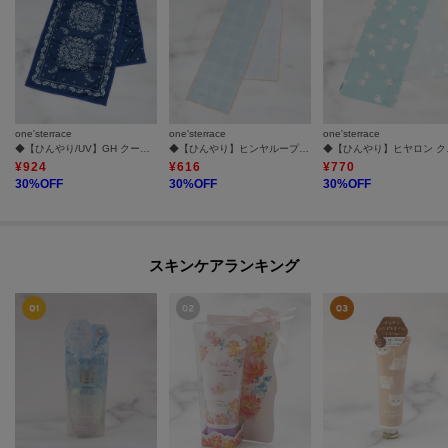
one'sterrace
one'sterrace
one'sterrace
◆【ひんやり/UV】GH クールタオル PAISLEY
◆【ひんやり】ヒンヤループ クールタオル
◆【ひ
¥
924
¥
616
¥
770
30
%OFF
30
%OFF
30
%OFF
スキンケアランキング