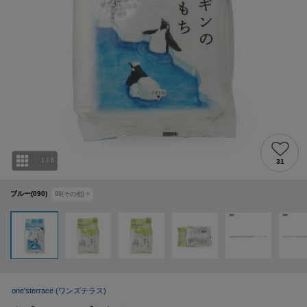
1
/
6
31
ブルー(090)
99(その他)
×
one'sterrace
(ワンズテラス)