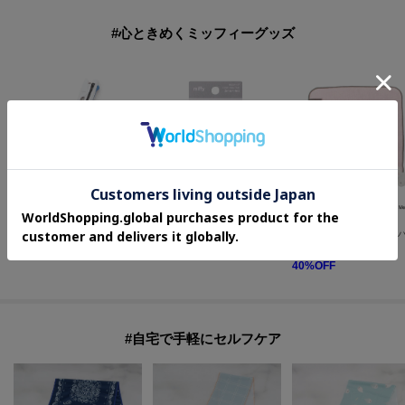
#心ときめくミッフィーグッズ
one'sterrace
one'sterrace
one'sterrace
◆Dick Bruna miffy JETSTREAM 3色ペン
◆Dick Bruna miffy モノポケット
¥
682
¥
418
¥
475
40
%OFF
#自宅で手軽にセルフケア