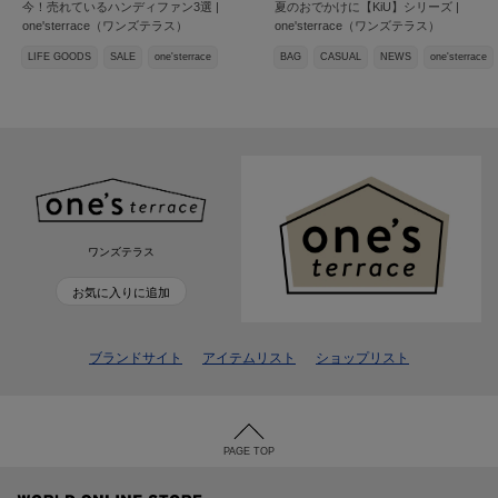
今！売れているハンディファン3選 |
夏のおでかけに【KiU】シリーズ |
one'sterrace（ワンズテラス）
one'sterrace（ワンズテラス）
LIFE GOODS
SALE
one'sterrace
BAG
CASUAL
NEWS
one'sterrace
ワンズテラス
お気に入りに追加
ブランドサイト
アイテムリスト
ショップリスト
PAGE TOP