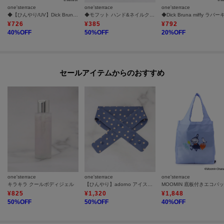
one'sterrace
one'sterrace
one'sterrace
◆【ひんやり/UV】Dick Bruna miffy UV冷感アームカバー ミッフィーワーク
◆モフット ハンド&ネイルクリーム
¥
726
¥
385
¥
792
40
%OFF
50
%OFF
20
%OFF
セールアイテムからのおすすめ
one'sterrace
one'sterrace
one'sterrace
キラキラ クールボディジェル
【ひんやり】adorno アイスネッククーラー
¥
825
¥
1,320
¥
1,848
50
%OFF
50
%OFF
40
%OFF