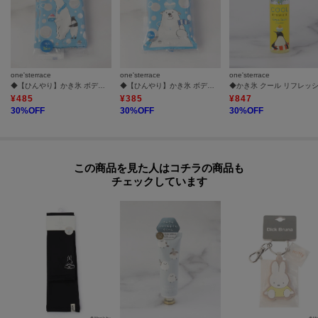
one'sterrace
one'sterrace
one'sterrace
◆【ひんやり】かき氷 ボディシートタオル
◆【ひんやり】かき氷 ボディシート
¥
485
¥
385
¥
847
30
%OFF
30
%OFF
30
%OFF
この商品を見た人はコチラの商品も
チェックしています