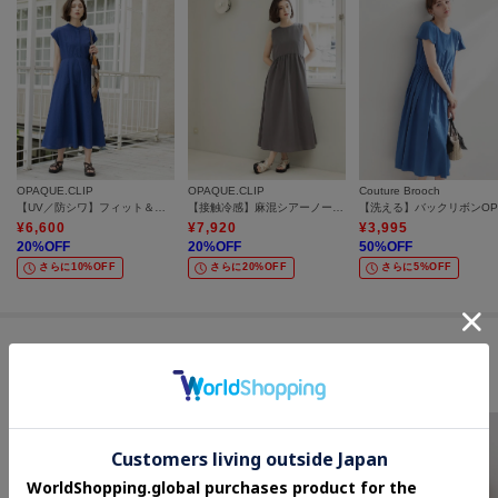
OPAQUE.CLIP
OPAQUE.CLIP
Couture Brooch
【UV／防シワ】フィット＆フレアワンピース《洗濯機OK》
【接触冷感】麻混シアーノースリーブワンピース《洗濯機OK》
【洗える】バックリボンOP
¥
6,600
¥
7,920
¥
3,995
20
%OFF
20
%OFF
50
%OFF
さらに10%OFF
さらに20%OFF
さらに5%OFF
この商品を見た人はコチラの商品も
チェックしています