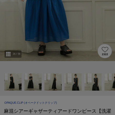
26
/
58
2322
OPAQUE.CLIP
(オペークドットクリップ)
麻混シアーギャザーティアードワンピース【洗濯