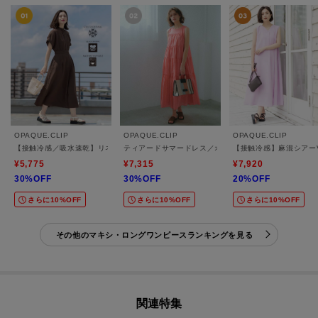
OPAQUE.CLIP
OPAQUE.CLIP
OPAQUE.CLIP
【接触冷感／吸水速乾】リネンライク シャツワンピース《洗濯機OK》
ティアードサマードレス／オーガニックコットン混【洗濯
【接触冷感】麻混シアー
¥5,775
¥7,315
¥7,920
30%OFF
30%OFF
20%OFF
さらに10%OFF
さらに10%OFF
さらに10%OFF
その他のマキシ・ロングワンピースランキングを見る
関連特集