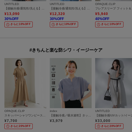
UNTITLED
UNTITLED
OPAQUE.CLIP
【接触冷感/通気性/洗える】フロントフリルブラウス
【接触冷感/通気性/洗える】スタンドカラーフリルブラウス
フレアスリ
¥
13,090
¥
12,320
¥
5,940
30
%OFF
30
%OFF
40
%OFF
さらに10%OFF
さらに10%OFF
さらに10%OFF
#きちんと楽な防シワ・イージーケア
OPAQUE.CLIP
index
UNTITLED
スキッパーシャツワンピース【洗濯機OK／イージーアイロン】
【接触冷感／吸水速乾】タックスキッパーブラウス《防シワ／イージーアイロン／洗濯機OK／9col》
¥
7,700
¥
3,979
¥
33,000
さらに20%OFF
さらに20%OFF