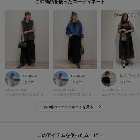
この商品を使った
モデル情報：身長163cm B82 W62 H91 着用サイズ：38（M）
risayan
risayan
もんちゃ
157cm
157cm
167cm
OPAQUE.CLIP
OPAQUE.CLIP
OPAQUE.CLIP
ららぽーとTOKYO-BAY オペーク・ドット・クリップ
ららぽーとTOKYO-BAY オペーク・ドット・クリップ
エミテ
その他のコーディネートを見る
このアイテムを使ったムービー