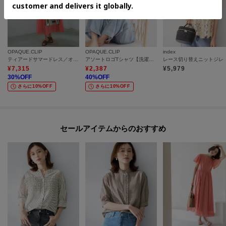
OPAQUE.CLIP
OPAQUE.CLIP
index
ティアードサマードレス／オーガニックコットン混【洗濯機OK】
アソートロゴTシャツ【洗濯機OK】
¥
7,315
¥
2,387
¥
5,979
30
%OFF
40
%OFF
さらに10%OFF
さらに10%OFF
セールアイテムからのおすすめ