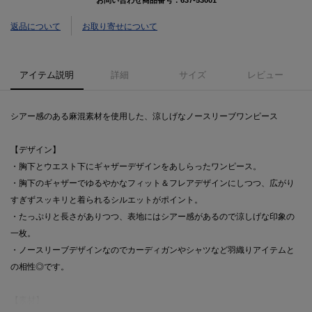
お問い合わせ商品番号：
637-53001
返品について
お取り寄せについて
アイテム説明
詳細
サイズ
レビュー
シアー感のある麻混素材を使用した、涼しげなノースリーブワンピース
【デザイン】
・胸下とウエスト下にギャザーデザインをあしらったワンピース。
・胸下のギャザーでゆるやかなフィット＆フレアデザインにしつつ、広がり
すぎずスッキリと着られるシルエットがポイント。
・たっぷりと長さがありつつ、表地にはシアー感があるので涼しげな印象の
一枚。
・ノースリーブデザインなのでカーディガンやシャツなど羽織りアイテムと
の相性◎です。
【素材】