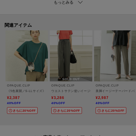
・涼しげな麻混素材を使用。
・麻のドライ感がありつつ、セルロースやナイロンの光沢感を併せ持った素
材で、上品に着られるワンピースに仕上げました。
・マシンウォッシャブルなのでご家庭でお手入れが可能です。
関連アイテム
【仕様】
・ポケットなし
・後ろファスナー
・裏地あり
※こちらの商品はやや透け感があります。
SOLD OUT
OPAQUE.CLIP
OPAQUE.CLIP
OPAQUE.CLIP
《5色展開／S-LLサイズ》リラクシーメッシュニット【洗濯機洗い可】
ウエストサテン使いイージーワイドパンツ【洗濯機洗い可
美脚イージーテーパードパ
※照明の関係により、実際よりも色味が違って見える場合があります。ま
¥2,387
¥3,286
¥2,987
40%OFF
40%OFF
40%OFF
た、パソコン・スマートフォンなどの環境により、若干製品と画像のカラー
さらに20%OFF
さらに20%OFF
さらに20%OFF
が異なる場合もございます。