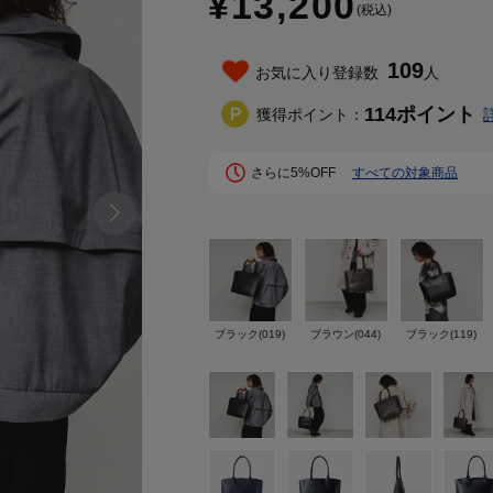
¥13,200
(税込)
109
お気に入り登録数
人
114
ポイント
獲得ポイント：
さらに5%OFF
すべての対象商品
ブラック(019)
ブラウン(044)
ブラック(119)