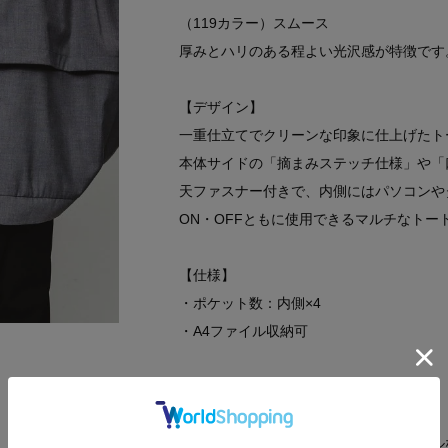
（119カラー）スムース
厚みとハリのある程よい光沢感が特徴です
【デザイン】
一重仕立てでクリーンな印象に仕上げたト
本体サイドの「摘まみステッチ仕様」や「
天ファスナー付きで、内側にはパソコンや
ON・OFFともに使用できるマルチなトー
【仕様】
・ポケット数：内側×4
・A4ファイル収納可
－ BRAND CONCEPT －
時代を超えて支持されるトラディショナル