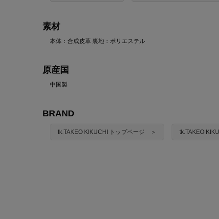
素材
本体：合成皮革 裏地：ポリエステル
原産国
中国製
BRAND
tk.TAKEO KIKUCHI トップページ ＞
tk.TAKEO K