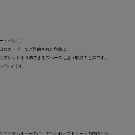
。
ートバッグ。
口のカーブ」など洗練された印象に。
タブレットを収納できるスペースもあり収納力も◎です。
トバッグです。
なアイテムをベースに、アソビ心とストリートの自由な発