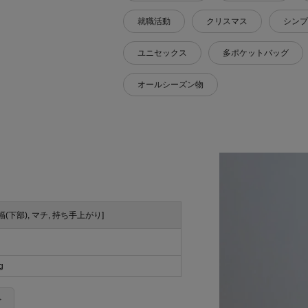
就職活動
クリスマス
シンプ
ユニセックス
多ポケットバッグ
オールシーズン物
 幅(下部), マチ, 持ち手上がり]
g
＞