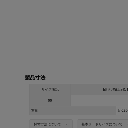
製品寸法
サイズ表記
[高さ, 幅(上部),
00
重量
約625
採寸方法について ＞
基本ヌードサイズについて 