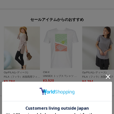
セールアイテムからのおすすめ
CW-X
Op/FILA(レディース)
Op/FILA(レディース)
UNISEX トップス Tシャツ 半袖 3分袖 Uネック メッシュ素材 DLR195
FILA（フィラ）水陸両用フィットネスウェア 2点セット
¥
3,520
¥
3,784
¥
4,394
20
%OFF
20
%OFF
15
%OFF
#マルチに使えるスポーツウェア