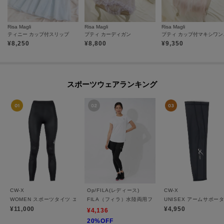
Risa Magli
Risa Magli
Risa Magli
ティニー カップ付スリップ
プティ カーディガン
プティ
¥
8,250
¥
8,800
¥
9,350
スポーツウェアランキング
CW-X
Op/FILA(レディース)
CW-X
WOMEN スポーツタイツ エキスパートモデル3．0 吸汗速乾 HXY499
FILA（フィラ）水陸両用フィットネスウェア 3点セット
UNISEX アームサポー
¥11,000
¥4,950
¥4,136
20%OFF