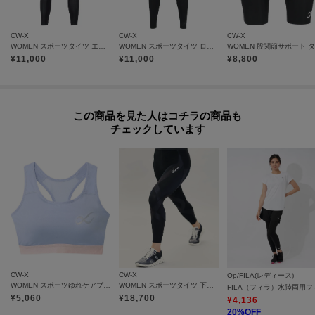
CW-X
CW-X
CW-X
WOMEN スポーツタイツ エキスパートモデル3．0 吸汗速乾 HXY499
WOMEN スポーツタイツ ロング 足首丈 股関節・腰サポート HOY509
¥
11,000
¥
11,000
¥
8,800
この商品を見た人はコチラの商品も
チェックしています
CW-X
CW-X
Op/FILA(レディース)
WOMEN スポーツゆれケアブラ 【スポーツ時のゆれからバストを守る】 HTY020
WOMEN スポーツタイツ 下半身フルサポート ジェネレーターモデル HZY339
¥
5,060
¥
18,700
¥
4,136
20
%OFF