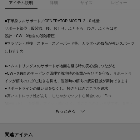
アイテム説明
詳細
サイズ
レビュー
■下半身フルサポート／GENERATOR MODEL 2．0 軽量
サポート部位：股関節、腰、おしり、ふともも、ひざ、ふくらはぎ
設計：CW－X独自の段階着圧
■マラソン・球技・スキー・スノーボード等、カラダへの負荷が強いスポーツ
におすすめ
●ハムストリングスのサポートが地面を蹴る時の安心感につながる
●CW－X独自のテーピング原理で着地時の衝撃からひざを守る。サポートラ
インが筋肉のムダな動きを抑え、運動時の筋肉の疲労軽減が期待できます
●サポートラインの縫い目をなくし、軽さとはきごこちを追求
●高いストレッチ性があり、しなやかでソフトな風合いの「Flex
Move（R）」を採用。フィット感がよく、着ごこちのよい素材です。タテ・
ヨコ・ナナメ全方向均一に伸びる8WAYストレッチなので、動きやすい。
●VISCOMAGIC（R）加工技術により、パワーネットを縫製することなくパワ
ー切り替えができます
関連アイテム