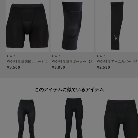
・調節可能なウエストひも付き
・ウエスト：薄くフラットなゴムを使用
・コイン入れポケット付き
・すそ：フリーなカッティング始末ですっきり。ひびきにくく、しめつけを
感じにくい
・DRカラーは左腰上部にロゴがあり、ロゴが目立ちにくいデザイン
・吸汗速乾（本体）／UVカット率90％以上（本体）／抗菌防臭（本体）
CW-X
CW-X
CW-X
・ロング（足首丈）／はきこみ丈：ジャストウエスト
WOMEN 股関節サポート スパッツ 【大谷翔平愛用モデル】 BCY101
WOMEN 膝サポーター 【片足用】 ひざの負荷を軽減 BCY
WOMEN アームカバー（指
¥5,500
¥3,850
¥2,530
※Flex Move（R）はセーレン（株）の商標です
※VISCOMAGIC（R）はセーレン（株）の加工技術／商標です
このアイテムに似ているアイテム
※塩素に弱い素材のためプールでは使用できません
※照明の関係により、実際よりも色味が違って見える場合があります。ま
た、パソコン・スマートフォンなどの環境により、若干製品と画像のカラー
が異なる場合もございます。