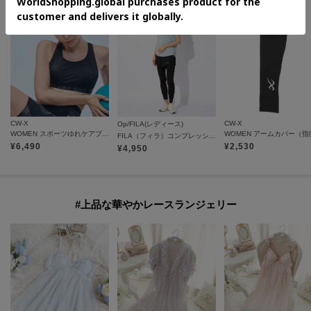
CW-X
CW-X
Op/FILA(レディース)
WOMEN スポーツゆれケアブラ スポーツブラ 5方向サポート設計 HTY128
FILA（フィラ）コンプレッション フィットネスウェア2点セット
¥
6,490
¥
2,530
¥
4,950
#上品な華やかレースランジェリー