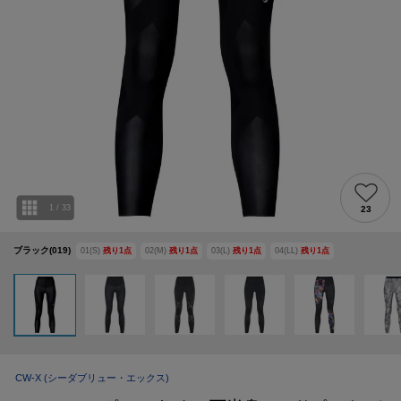
1
/
33
23
ブラック(019)
01(S)
残り
1
点
02(M)
残り
1
点
03(L)
残り
1
点
04(LL)
残り
1
点
CW-X
(シーダブリュー・エックス)