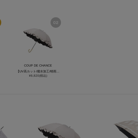
COUP DE CHANCE
【UV高カット/撥水加工/晴雨兼用】フリルミニ傘
¥6,820(税込)