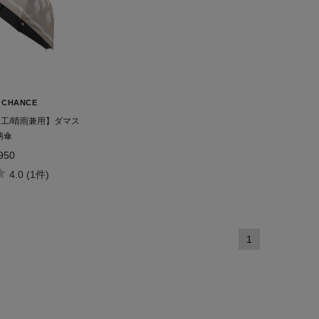
 CHANCE
加工/晴雨兼用】ダマス
柄傘
950
4.0 (1件)
1