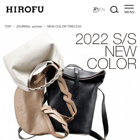
JP
|
EN
MENU
TOP
JOURNAL archive
NEW COLOR TRECCIA