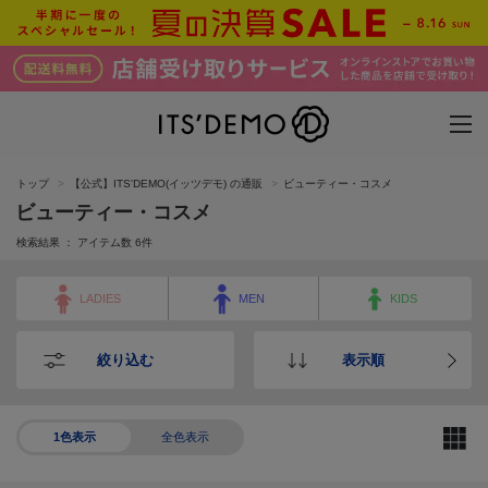
トップ
【公式】ITS'DEMO(イッツデモ) の通販
ビューティー・コスメ
ビューティー・コスメ
検索結果 ： アイテム数
6
件
LADIES
MEN
KIDS
絞り込む
表示順
1色表示
全色表示