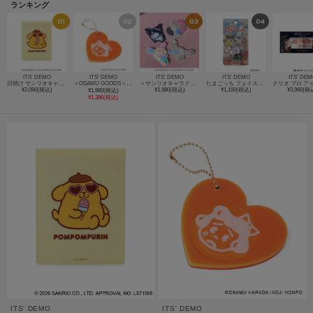
ランキング
ITS' DEMO
ITS' DEMO
ITS' DEMO
ITS' DEMO
ITS' DE
日焼け サンリオキャラクターズ ミラー
＜OSAMU GOODS＞ネオンスライドミラー
＜サンリオキャラクターズ＞スライドミラー／After school memories
たまごっち フェイス＆アイカラー
¥2,090(税込)
¥1,980(税込)
¥1,100(税込)
¥3,960(税
¥1,980(税込)
¥1,386(税込)
ITS' DEMO
ITS' DEMO