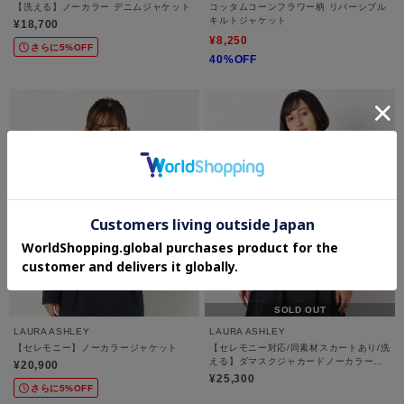
【洗える】ノーカラー デニムジャケット
コッタムコーンフラワー柄 リバーシブル
キルトジャケット
¥18,700
¥8,250
さらに5%OFF
40%OFF
SOLD OUT
LAURA ASHLEY
LAURA ASHLEY
【セレモニー】ノーカラージャケット
【セレモニー対応/同素材スカートあり/洗
える】ダマスクジャカードノーカラージ
¥20,900
ャケット
¥25,300
さらに5%OFF