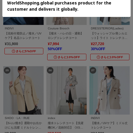
INDIVI
Couture Brooch
DRESSTERIOR(Ladies)
【花粉付着防止／撥水／UV
【撥水・ハレの日・通勤】
【ウォッシャブル/美シルエ
ケア】名品トレンチコート
ロングトレンチコート
ット】ライト トレンチコー
ト
¥31,900
¥7,994
¥27,720
50%OFF
30%OFF
さらに5%OFF
さらに10%OFF
さらに10%OFF
SHOO・LA・RUE
index
INDIVI
【S-LL/撥水】通勤やお出か
撥水トレンチコート【洗濯
【撥水／UVケア】ミドル丈
けにも活躍 ミドルトレンチ
機OK／花粉対応】《XS～
トレンチコート
コート
3L》