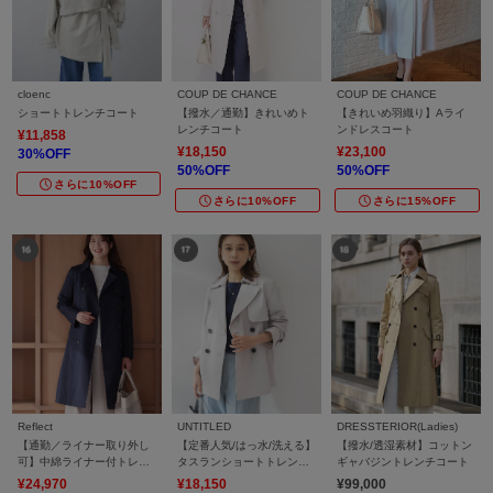
cloenc
COUP DE CHANCE
COUP DE CHANCE
ショートトレンチコート
【撥水／通勤】きれいめト
【きれいめ羽織り】Aライ
レンチコート
ンドレスコート
¥11,858
¥18,150
¥23,100
30%OFF
50%OFF
50%OFF
さらに10%OFF
さらに10%OFF
さらに15%OFF
Reflect
UNTITLED
DRESSTERIOR(Ladies)
【通勤／ライナー取り外し
【定番人気/はっ水/洗える】
【撥水/透湿素材】コットン
可】中綿ライナー付トレン
タスランショートトレンチ
ギャバジントレンチコート
チコート
コート
¥24,970
¥18,150
¥99,000