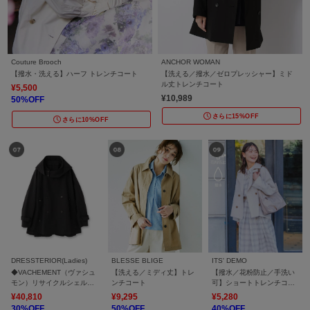
Couture Brooch
ANCHOR WOMAN
【撥水・洗える】ハーフ トレンチコート
【洗える／撥水／ゼロプレッシャー】ミド
ル丈トレンチコート
¥5,500
¥10,989
50%OFF
さらに15%OFF
さらに10%OFF
DRESSTERIOR(Ladies)
BLESSE BLIGE
ITS' DEMO
◆VACHEMENT（ヴァシュ
【洗える／ミディ丈】トレ
【撥水／花粉防止／手洗い
モン）リサイクルシェルタ
ンチコート
可】ショートトレンチコー
フタショートトレンチ
ト
¥40,810
¥9,295
¥5,280
30%OFF
50%OFF
40%OFF