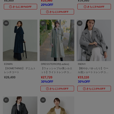
¥8,989
¥10,560
¥34,980
20%OFF
さらに30%OFF
さらに5%OFF
さらに10%OFF
EDWIN
DRESSTERIOR(Ladies)
INDIVI
【SOMETHING】 デニムト
【ウォッシャブル/美シルエ
【軽やか／ゆったり】ウー
レンチコート
ット】ライトトレンチコー
ル混ショートトレンチコー
ト
ト
¥26,400
¥27,720
¥33,110
30%OFF
30%OFF
さらに10%OFF
さらに10%OFF