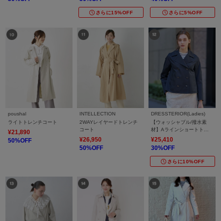
さらに15%OFF
さらに5%OFF
poushal
INTELLECTION
DRESSTERIOR(Ladies)
ライトトレンチコート
2WAYレイヤードトレンチ
【ウォッシャブル/撥水素
コート
材】Aラインショートトレ
¥21,890
ンチジャケット
¥26,950
¥25,410
50%OFF
50%OFF
30%OFF
さらに10%OFF