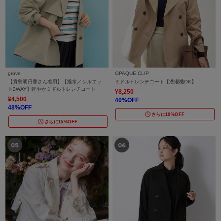
grove
OPAQUE.CLIP
【貴島明日香さん着用】【撥水／シルエッ
ミドルトレンチコート【洗濯機OK】
ト2WAY】軽やかミドルトレンチコート
¥8,250
¥4,500
40%OFF
48%OFF
さらに10%OFF
さらに15%OFF