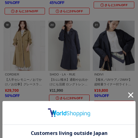
50%OFF
45%OFF
さらに10%OFF
さらに10%OFF
さらに20%OFF
CORDIER
SHOO・LA・RUE
INDIVI
【入卒セレモニー／おでか
【S-LL/撥水】通勤やお出か
【撥水／UVケア／2WAY】
け／お仕事】グレースライ
けにも活躍 ロングトレンチ
超軽量ライナー付ライトト
トストレッチトレンチコー
コート
レンチコート
¥29,700
¥11,990
¥19,800
ト
50%OFF
50%OFF
さらに30%OFF
さらに20%OFF