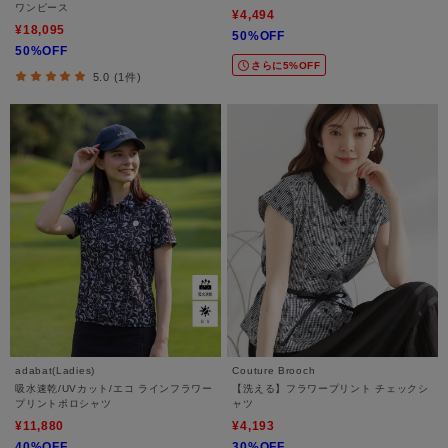
ワンピース
¥4,494
¥18,095
50%OFF
50%OFF
さらに5%OFF
5.0 (1件)
adabat(Ladies)
Couture Brooch
吸水速乾/UVカット/エコ ラインフラワー
【洗える】フラワープリント チェックシ
プリントポロシャツ
ャツ
¥11,880
¥4,193
40%OFF
30%OFF