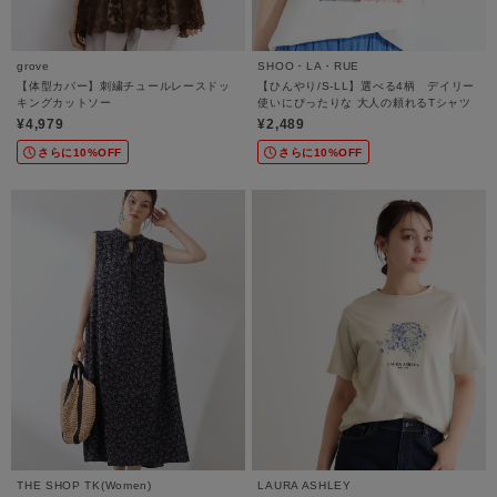
grove
SHOO・LA・RUE
【体型カバー】刺繍チュールレースドッ
【ひんやり/S-LL】選べる4柄 デイリー
キングカットソー
使いにぴったりな 大人の頼れるTシャツ
¥4,979
¥2,489
さらに10%OFF
さらに10%OFF
THE SHOP TK(Women)
LAURA ASHLEY