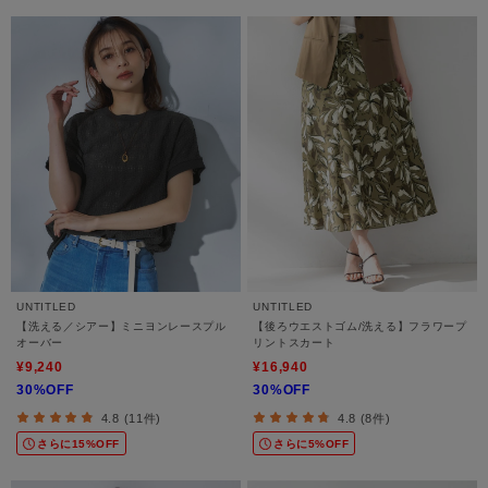
UNTITLED
UNTITLED
【洗える／シアー】ミニヨンレースプル
【後ろウエストゴム/洗える】フラワープ
オーバー
リントスカート
¥9,240
¥16,940
30%OFF
30%OFF
4.8 (11件)
4.8 (8件)
さらに15%OFF
さらに5%OFF