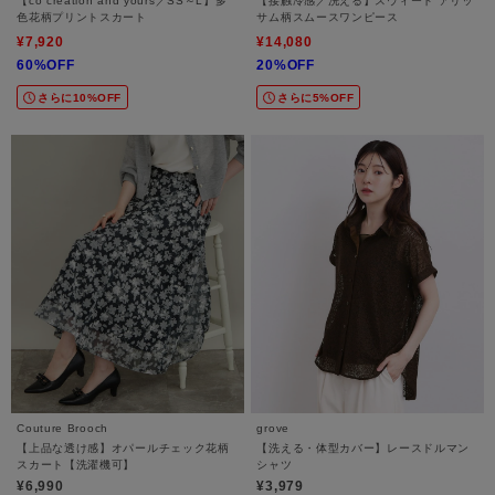
【co creation and yours／SS～L】多
【接触冷感／洗える】スウィート アリッ
色花柄プリントスカート
サム柄スムースワンピース
¥7,920
¥14,080
60%OFF
20%OFF
さらに10%OFF
さらに5%OFF
Couture Brooch
grove
【上品な透け感】オパールチェック花柄
【洗える・体型カバー】レースドルマン
スカート【洗濯機可】
シャツ
¥6,990
¥3,979