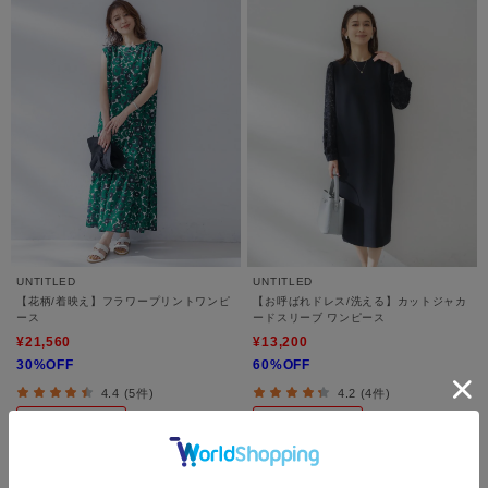
UNTITLED
UNTITLED
【花柄/着映え】フラワープリントワンピ
【お呼ばれドレス/洗える】カットジャカ
ース
ードスリーブ ワンピース
¥21,560
¥13,200
30%OFF
60%OFF
4.4 (5件)
4.2 (4件)
さらに10%OFF
さらに20%OFF