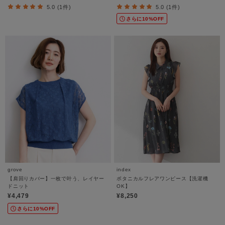
5.0 (1件)
5.0 (1件)
さらに10%OFF
grove
index
【肩回りカバー】一枚で叶う、レイヤー
ボタニカルフレアワンピース【洗濯機
ドニット
OK】
¥4,479
¥8,250
さらに10%OFF