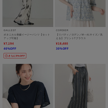
GALLEST
CORDIER
ボタニカル刺繍イージーパンツ【セット
【リバティ／ロデン／M～4Lサイズ／洗
アップ可能】
える】プリントTブラウス
¥7,194
¥18,480
40%OFF
30%OFF
さらに5%OFF