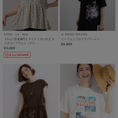
SHOO・LA・RUE
tk.TAKEO KIKUCHI
【S-LL/洗濯機可】サイドリボン付き ポ
リーフエンブロブラーTシャツ
コポコペプラムトップス
¥6,600
¥3,489
さらに10%OFF