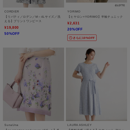
CORDIER
YORIMO
【リバティ／ロデン／M～4Lサイズ／洗
【ヒヤロン×YORIMO】半袖チュニック
える】プリントワンピース
¥2,631
¥19,800
20%OFF
50%OFF
さらに10%OFF
SunaUna
LAURA ASHLEY