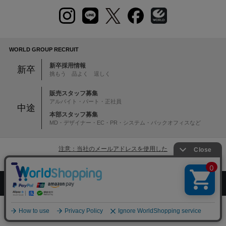
WORLD GROUP RECRUIT
新卒採用情報
新卒
挑もう 品よく 逞しく
販売スタッフ募集
アルバイト・パート・正社員
中途
本部スタッフ募集
MD・デザイナー・EC・PR・システム・バックオフィスなど
注意：当社のメールアドレスを使用した
偽装メールにご注意ください
絞り込む
初めての方へ
ご利用案内・お問い合わせ
ブランド一覧
店舗検索
企業情報
株主優待制度
0
メニュー
スナップ
探す
お気に入り
カート
利用規約
サイトポリシー
プライバシーポリシー