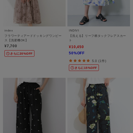
index
INDIVI
フラワーティアードドッキングワンピー
【洗える】リーフ柄タックフレアスカー
ス【洗濯機OK】
ト
¥7,700
¥10,450
50%OFF
さらに20%OFF
5.0 (1件)
さらに15%OFF