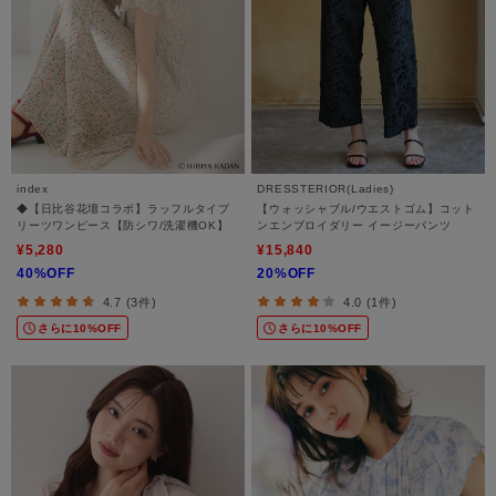
index
DRESSTERIOR(Ladies)
◆【日比谷花壇コラボ】ラッフルタイプ
【ウォッシャブル/ウエストゴム】コット
リーツワンピース【防シワ/洗濯機OK】
ンエンブロイダリー イージーパンツ
¥5,280
¥15,840
40%OFF
20%OFF
4.7 (3件)
4.0 (1件)
さらに10%OFF
さらに10%OFF