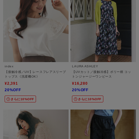
index
LAURA ASHLEY
【接触冷感／UV】レースフレアスリーブ
【UVカット／接触冷感】ポリー柄 コッ
トップス《洗濯機OK》
トンジャージーワンピース
¥2,391
¥16,280
20%OFF
20%OFF
さらに10%OFF
さらに10%OFF