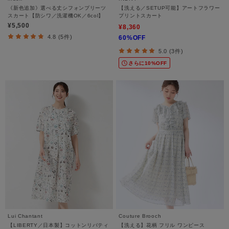
《新色追加》選べる丈シフォンプリーツ
【洗える／SETUP可能】アートフラワー
スカート【防シワ／洗濯機OK／6col】
プリントスカート
¥5,500
¥8,360
4.8 (5件)
60%OFF
5.0 (3件)
さらに10%OFF
Lui Chantant
Couture Brooch
【LIBERTY／日本製】コットンリバティ
【洗える】花柄 フリル ワンピース