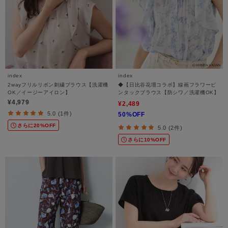
index
index
2wayフリルリボン刺繍ブラウス【洗濯機
◆【日比谷花壇コラボ】線画フラワーピ
OK／イージーアイロン】
ンタックブラウス【防シワ／洗濯機OK】
¥4,979
¥2,489
5.0 (1件)
50%OFF
さらに20%OFF
5.0 (2件)
さらに10%OFF