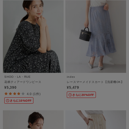
SHOO・LA・RUE
index
花柄ティアードワンピース
レースマーメイドスカート【洗濯機OK】
¥5,390
¥5,479
4.0 (1件)
さらに20%OFF
さらに10%OFF