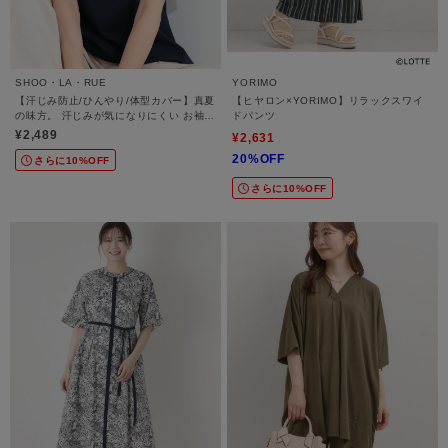
SHOO・LA・RUE
YORIMO
【汗じみ防止/ひんやり/体型カバー】真夏
【ヒヤロン×YORIMO】リラックスワイ
の味方。 汗じみが気になりにくい お袖レ
ドパンツ
ースフレアTシャツ
¥2,489
¥2,631
20%OFF
さらに10%OFF
さらに10%OFF