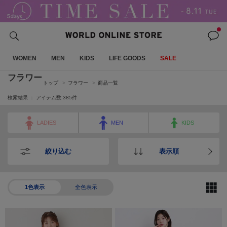
WOMEN
MEN
KIDS
LIFE GOODS
SALE
フラワー
トップ
フラワー
商品一覧
検索結果 ： アイテム数
385
件
LADIES
MEN
KIDS
絞り込む
表示順
1色表示
全色表示