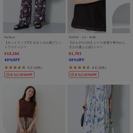
Reflect
SHOO・LA・RUE
【セットアップ可】ボタニカル調プリン
【ひんやり/UV】レース切替で華やかに
トワイドパンツ
大人の選ぶ上品Tシャツ
¥10,164
¥1,793
40%OFF
40%OFF
5.0 (4件)
4.6 (5件)
さらに10%OFF
さらに10%OFF