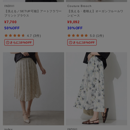
INDIVI
Couture Brooch
【洗える／SETUP可能】アートフラワー
【洗える・着映え】オーガンフルールワ
プリントブラウス
ンピース
¥7,700
¥9,092
50%OFF
30%OFF
4.7 (3件)
5.0 (1件)
さらに10%OFF
さらに10%OFF
index
INDIVI