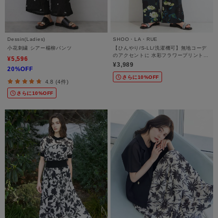
Dessin(Ladies)
SHOO・LA・RUE
小花刺繍 シアー楊柳パンツ
【ひんやり/S-LL/洗濯機可】無地コーデ
のアクセントに 水彩フラワープリントイ
¥5,596
ージーワイドパンツ
¥3,989
20%OFF
さらに10%OFF
4.8 (4件)
さらに10%OFF