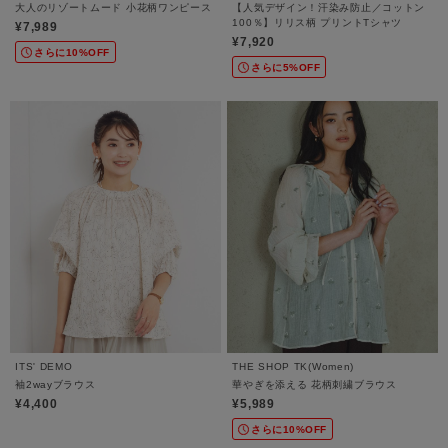
大人のリゾートムード 小花柄ワンピース
【人気デザイン！汗染み防止／コットン
100％】リリス柄 プリントTシャツ
¥7,989
¥7,920
さらに10%OFF
さらに5%OFF
ITS' DEMO
THE SHOP TK(Women)
袖2wayブラウス
華やぎを添える 花柄刺繍ブラウス
¥4,400
¥5,989
さらに10%OFF