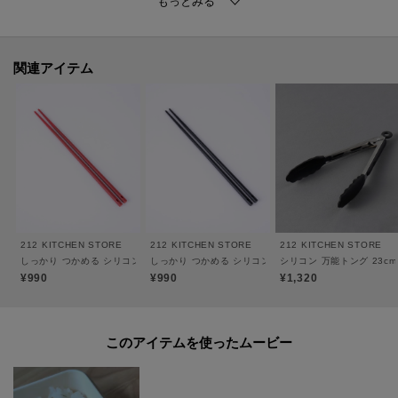
電子レンジ：×
オーブン：×
対応熱源：--
耐熱/耐冷温度：--
関連アイテム
212 KITCHEN STORE
212 KITCHEN STORE
212 KITCHEN STORE
しっかり つかめる シリコン菜箸 RD ＜CASUAL PRODUCT カジュアルプロダクト＞
しっかり つかめる シリコン菜箸 BK ＜CASUAL PRO
シリコン 万能トング 23cm
¥990
¥990
¥1,320
このアイテムを使ったムービー