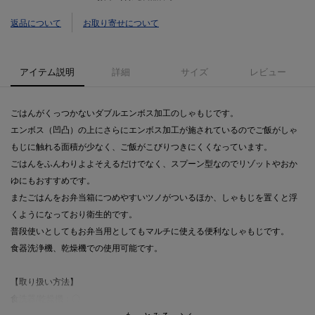
返品について
お取り寄せについて
アイテム説明
詳細
サイズ
レビュー
ごはんがくっつかないダブルエンボス加工のしゃもじです。
エンボス（凹凸）の上にさらにエンボス加工が施されているのでご飯がしゃ
もじに触れる面積が少なく、ご飯がこびりつきにくくなっています。
ごはんをふんわりよよそえるだけでなく、スプーン型なのでリゾットやおか
ゆにもおすすめです。
またごはんをお弁当箱につめやすいツノがついるほか、しゃもじを置くと浮
くようになっており衛生的です。
普段使いとしてもお弁当用としてもマルチに使える便利なしゃもじです。
食器洗浄機、乾燥機での使用可能です。
【取り扱い方法】
食洗器/乾燥機：〇