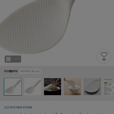
1
/
7
22
その他(879)
00(FREE)
残り
9
点
212 KITCHEN STORE