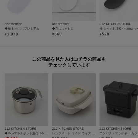
one'sterrace
one'sterrace
212 KITCHEN STORE
◆極 しゃもじプレミアム
◆立つしゃもじ
¥
1,078
¥
660
¥
528
この商品を見た人はコチラの商品も
チェックしています
212 KITCHEN STORE
212 KITCHEN STORE
212 KITCHEN STORE
◆Picoマルチポット蓋付 14cm ＜ZWILLING ツヴィリング＞
レンジメート ワイド ウィズ スチーマー ウォームグレー
コンパ