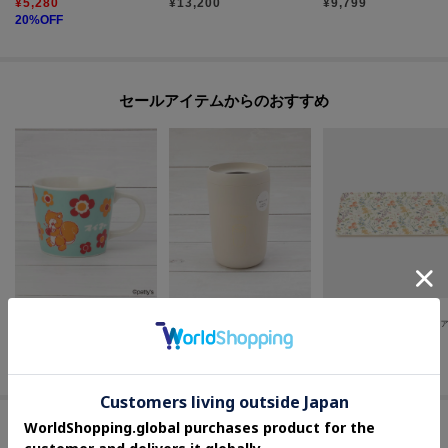
¥
5,280
¥
13,200
¥
9,799
20
%OFF
セールアイテムからのおすすめ
one'sterrace
one'sterrace
LAURA ASHLEY HOME
◆SWIMMER スイマー スープマグ 295ml
ベーシック タンブラー 350ml
¥
715
¥
1,265
¥
3,344
50
%OFF
50
%OFF
20
%OFF
#家事を快適にするキッチン雑貨