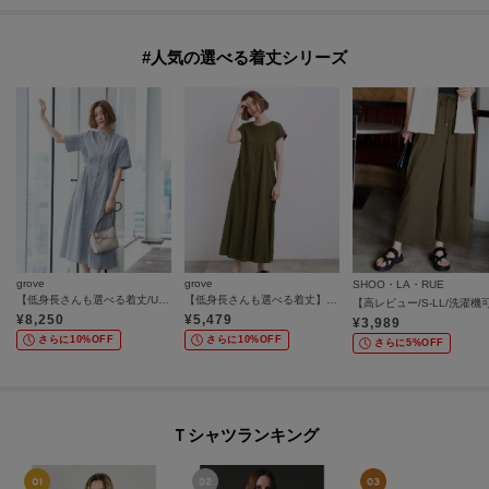
#人気の選べる着丈シリーズ
grove
grove
SHOO・LA・RUE
【低身長さんも選べる着丈/UV・シワになりにくいetc】涼やかさも、きちんとも叶うワンピース
【低身長さんも選べる着丈】モクロディフレンチワンピース
¥
8,250
¥
5,479
¥
3,989
さらに10%OFF
さらに10%OFF
さらに5%OFF
Ｔシャツランキング