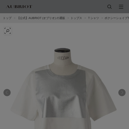
トップ
【公式】AUBRIOT (オブリオ) の通販
トップス
Ｔシャツ
ボクシーシェイプ