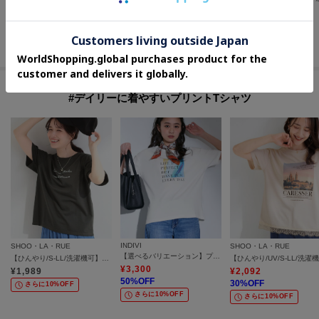
¥
10,780
¥
9,240
¥
2,785
30
%OFF
30
%OFF
30
%OFF
さらに10%OFF
さらに10%OFF
#デイリーに着やすいプリントTシャツ
INDIVI
SHOO・LA・RUE
SHOO・LA・RUE
【選べるバリエーション】プリントTシャツ
【ひんやり/S-LL/洗濯機可】真夏に着たい 大人のベーシックカラープリントTシャツ
¥
3,300
¥
1,989
¥
2,092
50
%OFF
30
%OFF
さらに10%OFF
さらに10%OFF
さらに10%OFF