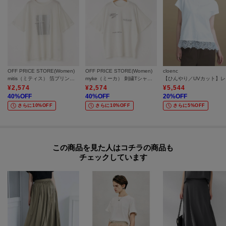
OFF PRICE STORE(Women)
OFF PRICE STORE(Women)
cloenc
mitis（ミティス） 箔プリントTシャツ【SALE/セール/オフプライス/カジュアル/デイリー/トレンド】
myke（ミーカ） 刺繍Tシャツ【SALE/セール/オフプライス/カジュアル/デイリー/トレンド】
【ひん
¥
2,574
¥
2,574
¥
5,544
40
%OFF
40
%OFF
20
%OFF
さらに10%OFF
さらに10%OFF
さらに5%OFF
この商品を見た人はコチラの商品も
チェックしています