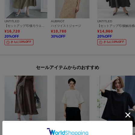
UNTITLED
AUBRIOT
UNTITLED
【セットアップ可/後ろウエストゴム/光沢感】ローンフレアスカート
ハイツイストジャージ
¥
16,720
¥
10,780
¥
14,960
20
%OFF
30
%OFF
20
%OFF
さらに10%OFF
さらに10%OFF
セールアイテムからのおすすめ
INDIVI
AUBRIOT
grove
【接触冷感／洗える／SETUP可能】シアーシャンブレータックフレアスカート
サフィールライトポンチプルオーバー