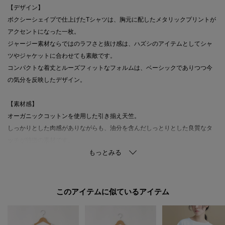
【デザイン】
ボクシーシェイプで仕上げたTシャツは、胸元に配したメタリックプリントが
アクセントになった一枚。
ジャージー素材ならではのラフさと抜け感は、ハズシのアイテムとしてシャ
ツやジャケットに合わせても素敵です。
コンパクトな着丈とルーズフィットなフォルムは、ベーシックでありつつ今
の気分を反映したデザイン。
【素材感】
オーガニックコットンを使用した引き揃え天竺。
しっかりとした肉感がありながらも、油分を含んだしっとりとした良質なタ
ッチが特徴の素材です。
箔プリントを施しトレンド感のある商品に仕上げています。
※照明の関係により、実際よりも色味が違って見える場合があります。ま
このアイテムに似ているアイテム
た、パソコン・スマートフォンなどの環境により、若干製品と画像のカラー
が異なる場合もございます。