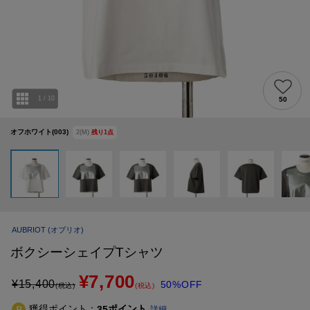
1
/
10
50
オフホワイト(003)
2(M)
残り
1
点
AUBRIOT
(オブリオ)
ボクシーシェイプTシャツ
¥7,700
¥
15,400
50%OFF
(税込)
(税込)
獲得ポイント：
ポイント
35
詳細