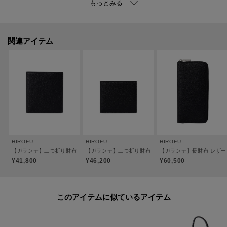
●カードポケット×4、ポケット×1
●裏地：羊革（一部ビスコース）
※裏地のカラーは商品のカラーによって異なります。
関連アイテム
【素材】
［CMH（クロモエイチ）］
牛革、クロームなめし、小シボ型押し。
しなやかで伸縮性が高い、14ヵ月以下の小さなメス牛のみを使用。
丁寧にクロームなめしをする事で軽量に仕上がり、絶妙なニュアンスカラー
を美しく表現する事も可能です。
質感はヒロフの定番オリジナル素材「ソフトバケッタ」よりもマットで落ち
着いた印象に。
HIROFU
HIROFU
HIROFU
小さなシボを型押し加工する事で革の表情も均一化され、上品で端正な印象
【ガランテ】二つ折り財布 レザー コンパクトウォレット 本革（商品番号：P25-65410
【ガランテ】二つ折り財布 レザー コンパクトウォレット 本
【ガランテ】長財布 レザー 
の素材に仕上げました。
¥41,800
¥46,200
¥60,500
【グループについて】
このアイテムに似ているアイテム
「ガランテ」（＝ジェントルマン）と名付けられた、CMHの洗練された素材
を活かしたスリムなユニセックス小物グループです。
外側にはあえてロゴを使用せず、サイドに施されたコバ（革の裁断面）仕上