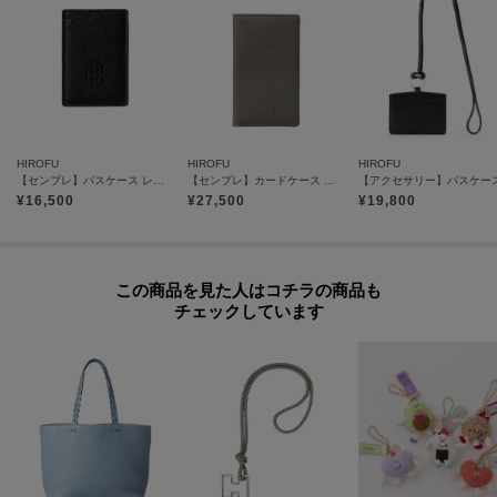
げがクールなエッジを効かせています。
カードポケットの切り欠きのデザインは、シンプルな中にさりげないアクセ
ントを添えています。
小銭入れ＋財布など、グループ内のセットアップでお使いいただくのもスマ
ートです。
【気になるアイテムは『お気に入り登録』がおすすめです】
HIROFU
HIROFU
HIROFU
〈お気に入り登録とは〉
【センプレ】パスケース レザー 本革（商品番号：P25-50002）
【センプレ】カードケース レザー スリム 本革（商品番号：P25-50329）
オンラインサイトの各アイテムにある「ハートマーク」をクリックして簡単
¥
16,500
¥
27,500
¥
19,800
に追加できます！
お気に入りアイテムが、在庫残りわずか・再入荷などキャンペーン対象にな
った場合にお知らせいたします。
この商品を見た人はコチラの商品も
チェックしています
※商品ご購入時にお渡しするお買上げ証明書にお取り扱い上のご注意とお手
入れについての表示がございますのでよくお読みください。