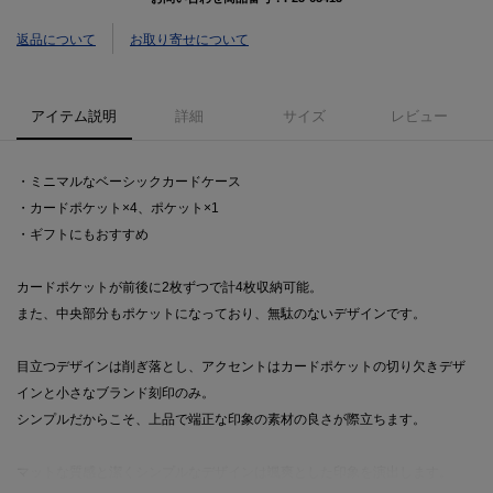
返品について
お取り寄せについて
アイテム説明
詳細
サイズ
レビュー
・ミニマルなベーシックカードケース
・カードポケット×4、ポケット×1
・ギフトにもおすすめ
カードポケットが前後に2枚ずつで計4枚収納可能。
また、中央部分もポケットになっており、無駄のないデザインです。
目立つデザインは削ぎ落とし、アクセントはカードポケットの切り欠きデザ
インと小さなブランド刻印のみ。
シンプルだからこそ、上品で端正な印象の素材の良さが際立ちます。
マットな質感と潔くシンプルなデザインは颯爽とした印象を演出します。