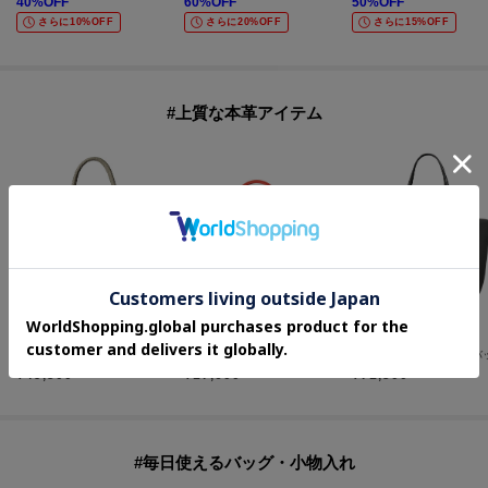
40
%OFF
60
%OFF
50
%OFF
さらに10%OFF
さらに20%OFF
さらに15%OFF
#上質な本革アイテム
HIROFU
HIROFU
HIROFU
【チェスタ】レザートートバッグ M 本革 （商品番号：P25-30008）
【アクセサリー】チャーム ポーチ レザー 本革（商品番号：P25－65612）
¥
49,500
¥
17,600
¥
71,500
#毎日使えるバッグ・小物入れ