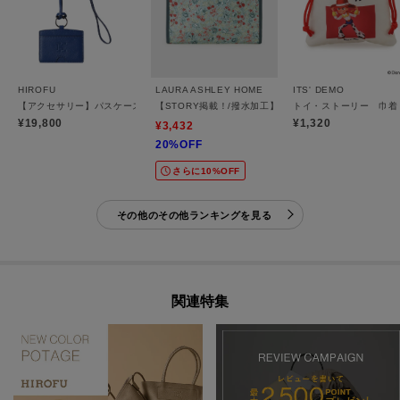
HIROFU
LAURA ASHLEY HOME
ITS' DEMO
【アクセサリー】パスケース （ストラップ付き） レザー 本革（商品番号：P25-50013
【STORY掲載！/撥水加工】ロサ サンクタ柄 スパバッ
トイ・ストーリー 巾着
¥19,800
¥1,320
¥3,432
20%OFF
さらに10%OFF
その他のその他ランキングを見る
関連特集