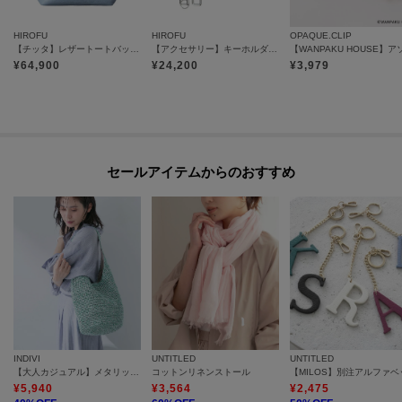
HIROFU
HIROFU
OPAQUE.CLIP
【チッタ】レザートートバッグ M B5サイズ 本革（商品番号：P25‐35551）
【アクセサリー】キーホルダー ストラップ レザー 本革（商品番号：P25-65510）
¥
64,900
¥
24,200
¥
3,979
セールアイテムからのおすすめ
INDIVI
UNTITLED
UNTITLED
【大人カジュアル】メタリックかぎ編みボトルバッグ
コットンリネンストール
¥
5,940
¥
3,564
¥
2,475