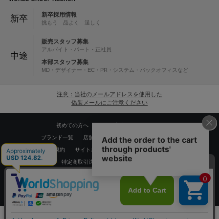
新卒採用情報
新卒
挑もう 品よく 逞しく
販売スタッフ募集
アルバイト・パート・正社員
中途
本部スタッフ募集
MD・デザイナー・EC・PR・システム・バックオフィスなど
注意：当社のメールアドレスを使用した
偽装メールにご注意ください
初めての方へ
ご利用案内・お問い合わせ
ブランド一覧
店舗検索
企業情報
株主優待制度
利用規約
サイトポリシー
プライバシーポリシー
特定商取引法に基づく表記
採用情報
Copyrights © WORLD CO.,LTD. All rights reserved.
スマートフォン ｜
PC
0