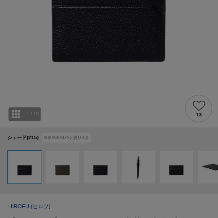
1
/
10
13
シェード(215)
00(ONESIZE)
残り
3
点
HIROFU
(ヒロフ)