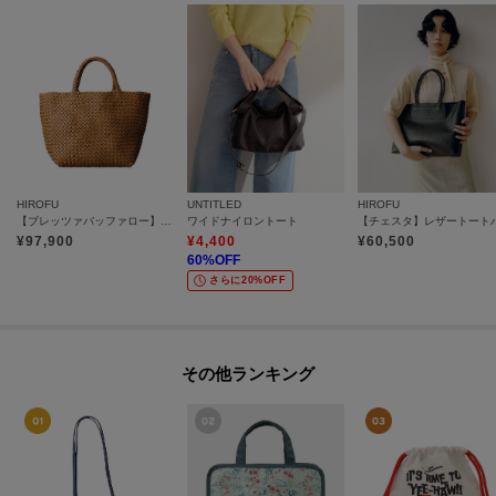
HIROFU
UNTITLED
HIROFU
【ブレッツァバッファロー】レザーメッシュトートバッグ S 本革 ステッチ（商品番号：P25-30416）
ワイドナイロントート
¥
97,900
¥
4,400
¥
60,500
60
%OFF
さらに20%OFF
その他ランキング