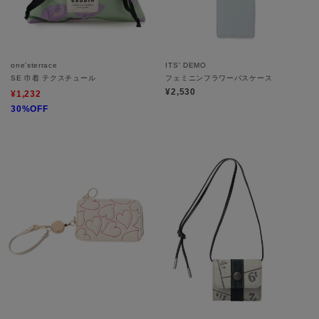
one'sterrace
ITS' DEMO
SE 巾着 テクスチュール
フェミニンフラワーパスケース
¥2,530
¥1,232
30%OFF