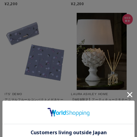
¥2,200
¥2,200
ITS' DEMO
LAURA ASHLEY HOME
アニマルフルールコンパクトメガネケー
【WEB限定】アーティチョークモチーフ
ス
テーブルスタンドランプ
¥2,090
¥108,680