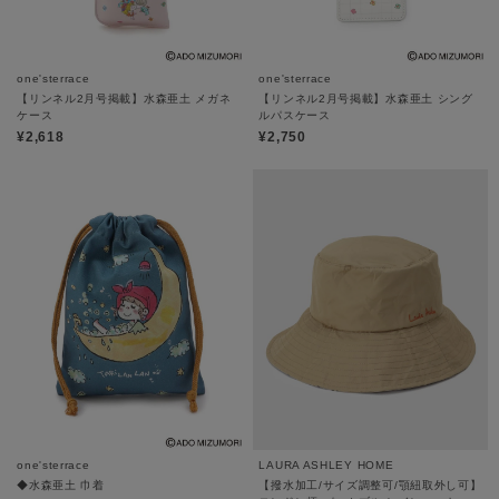
one'sterrace
one'sterrace
【リンネル2月号掲載】水森亜土 メガネ
【リンネル2月号掲載】水森亜土 シング
ケース
ルパスケース
¥2,618
¥2,750
one'sterrace
LAURA ASHLEY HOME
◆水森亜土 巾着
【撥水加工/サイズ調整可/顎紐取外し可】