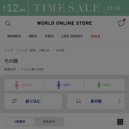
12
あ
と
時間
WOMEN
MEN
KIDS
LIFE GOODS
SALE
トップ
バッグ・財布・小物入れ
その他
その他
検索結果 ： アイテム数
229
件
LADIES
MEN
KIDS
絞り込む
表示順
1色表示
全色表示