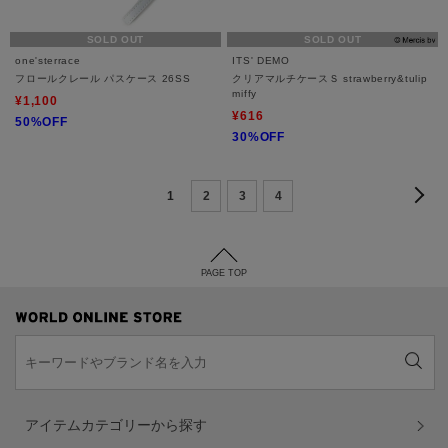
SOLD OUT
SOLD OUT
one'sterrace
ITS' DEMO
フロールクレール パスケース 26SS
クリアマルチケースＳ strawberry&tulip
miffy
¥1,100
¥616
50%OFF
30%OFF
1
2
3
4
PAGE TOP
アイテムカテゴリーから探す