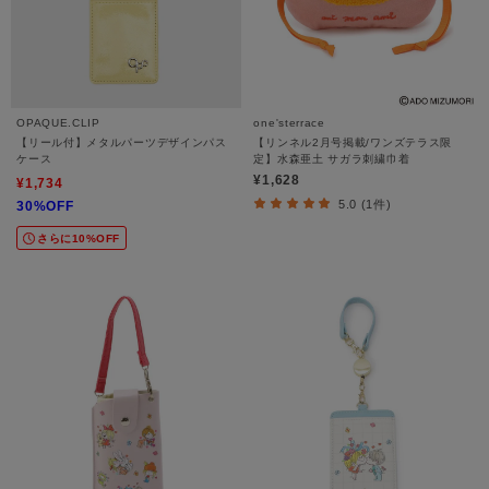
OPAQUE.CLIP
one'sterrace
【リール付】メタルパーツデザインパス
【リンネル2月号掲載/ワンズテラス限
ケース
定】水森亜土 サガラ刺繍巾着
¥1,628
¥1,734
5.0 (1件)
30%OFF
さらに10%OFF