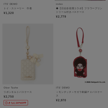
ITS' DEMO
index
トイ・ストーリー 巾着
◆【日比谷花壇コラボ】フラワープリン
トリール付きパスケース
¥1,320
¥2,779
Ober Tashe
ITS' DEMO
リボンキルトパスケース
＜モンチッチ＞サガラ刺繍ＰＵパスケー
ス
¥2,750
¥2,970
さらに10%OFF