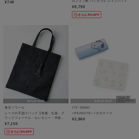
ロンドン柄 パッカブル レインハット
¥748
¥9,790
さらに5%OFF
SOLD OUT
SOLD OUT
東京ソワール
ITS' DEMO
レースの手提げバッグ【喪服・礼服・ブ
<PEANUTS>メガネケース
ラックフォーマル・セレモニー・学校行
¥2,860
事】
¥7,150
さらに5%OFF