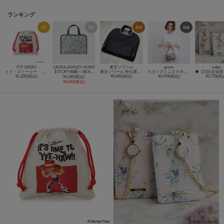
ランキング
ITS' DEMO
LAURA ASHLEY HOME
東京ソワール
grove
index
トイ・ストーリー 巾着
【STORY掲載！/撥水加工】ロサ サンクタ柄 スパバッグ
東京ソワール 持ち運びに便利 ガーメントケース 【喪服・礼服・ブラックフォーマル・結婚式・セレモニー・学校行事】
スタッズミニスマホショルダー
¥1,320(税込)
¥6,600(税込)
¥3,479(税込)
¥2,779(税
¥4,290(税込)
¥3,432(税込)