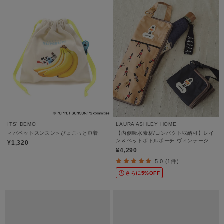
ITS' DEMO
LAURA ASHLEY HOME
＜パペットスンスン＞ぴょこっと巾着
【内側吸水素材/コンパクト収納可】レイ
ン＆ペットボトルポーチ ヴィンテージ ソ
¥1,320
ルジャー柄
¥4,290
5.0 (1件)
さらに5%OFF