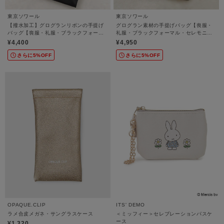
東京ソワール
東京ソワール
【撥水加工】グログランリボンの手提げ
グログラン素材の手提げバッグ【喪服・
バッグ【喪服・礼服・ブラックフォーマ
礼服・ブラックフォーマル・セレモニ
ル・セレモニー・学校行事・お受験】
ー・学校行事】
¥4,400
¥4,950
さらに5%OFF
さらに5%OFF
OPAQUE.CLIP
ITS' DEMO
ラメ合皮メガネ・サングラスケース
＜ミッフィー＞セレブレーションパスケ
ース
¥1,320