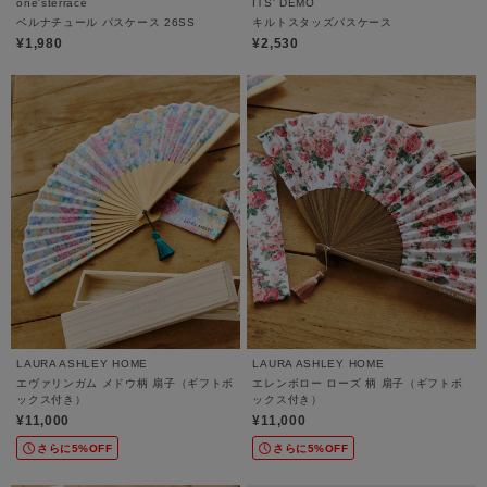
one'sterrace
ITS' DEMO
ベルナチュール パスケース 26SS
キルトスタッズパスケース
¥1,980
¥2,530
LAURA ASHLEY HOME
LAURA ASHLEY HOME
エヴァリンガム メドウ柄 扇子（ギフトボ
エレンボロー ローズ 柄 扇子（ギフトボ
ックス付き）
ックス付き）
¥11,000
¥11,000
さらに5%OFF
さらに5%OFF