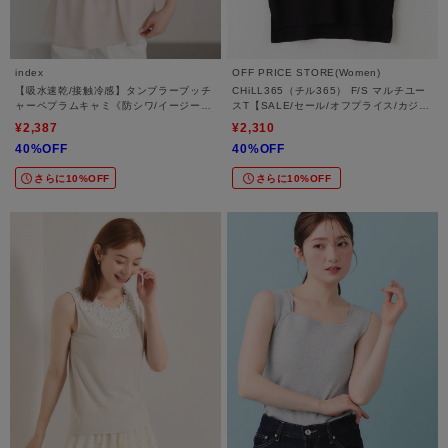
index
OFF PRICE STORE(Women)
【吸水速乾/接触冷感】タンブラーブッチ
CHiLL365（チル365） F/S マルチユー
ャーペプラムキャミ《防シワ/イージーア
スT【SALE/セール/オフプライス/カジュ
イロン/洗濯機OK》
アル/デイリー/トレンド/通勤】
¥2,387
¥2,310
40%OFF
40%OFF
さらに10%OFF
さらに10%OFF