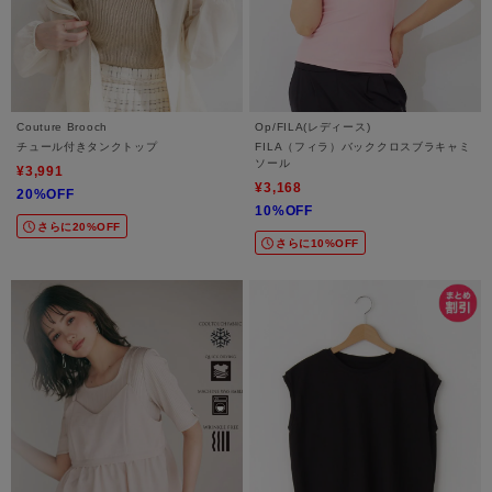
Couture Brooch
Op/FILA(レディース)
チュール付きタンクトップ
FILA（フィラ）バッククロスブラキャミ
ソール
¥3,991
¥3,168
20%OFF
10%OFF
さらに20%OFF
さらに10%OFF