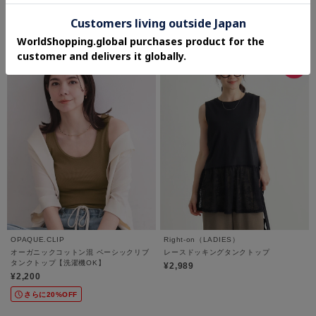
さらに5%OFF
4.2 (6件)
さらに10%OFF
OPAQUE.CLIP
Right-on（LADIES）
オーガニックコットン混 ベーシックリブ
レースドッキングタンクトップ
タンクトップ【洗濯機OK】
¥2,989
¥2,200
さらに20%OFF