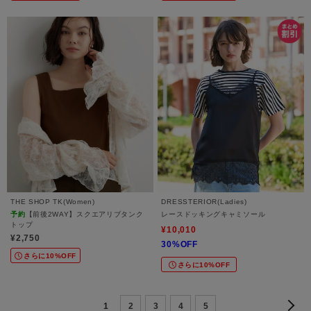
THE SHOP TK(Women)
DRESSTERIOR(Ladies)
予約
【前後2WAY】スクエアリブタンク
レースドッキングキャミソール
トップ
¥10,010
¥2,750
30%OFF
さらに10%OFF
さらに10%OFF
1
2
3
4
5