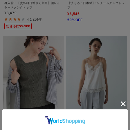
再入荷！【貴島明日香さん着用】裾レイ
【洗える／日本製】UVクールタンクトッ
ヤードタンクトップ
プ
¥3,479
¥6,545
4.1 (16件)
50%OFF
さらに5%OFF
SHOO・LA・RUE
cloenc
【前後2WAY/洗濯機可/S-LL】スクエア
【手洗い可】サテンレースキャミソール
ネックで小顔効果 ランダムテレコタンク
¥5,940
トップ
¥1,789