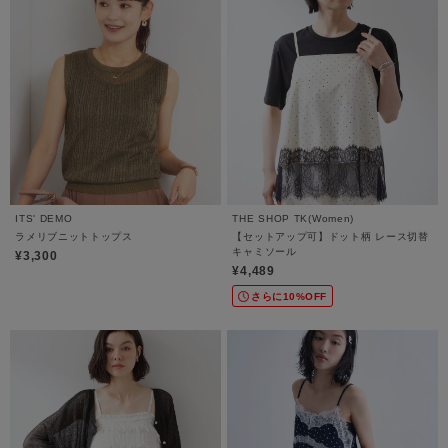
ITS' DEMO
THE SHOP TK(Women)
ラメリブニットトップス
【セットアップ可】ドット柄 レース切替
キャミソール
¥3,300
¥4,489
さらに10%OFF