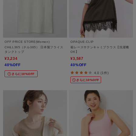
OFF PRICE STORE(Women)
OPAQUE.CLIP
CHiLL365（チル365） 日本製フライス
裾レースサテンキャミブラウス【洗濯機
タンクトップ
OK】
¥3,234
¥3,587
40%OFF
40%OFF
4.0 (1件)
さらに10%OFF
さらに10%OFF