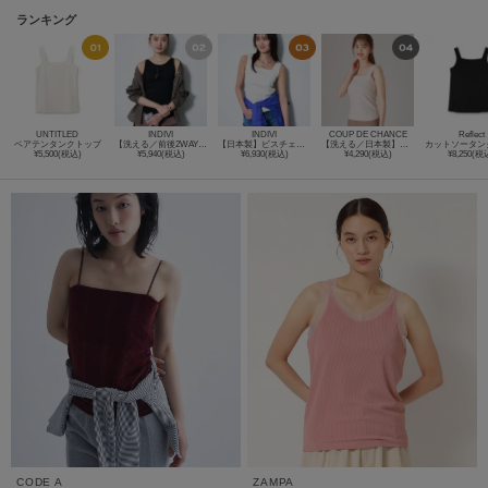
ランキング
UNTITLED
INDIVI
INDIVI
COUP DE CHANCE
Reflect
ベアテンタンクトップ
【洗える／前後2WAY】インナータンクトップ
【日本製】ビスチェインナータンクトップ
【洗える／日本製】ベアトップ風キャミソール
¥5,500(税込)
¥5,940(税込)
¥6,930(税込)
¥4,290(税込)
¥8,250(税
CODE A
ZAMPA