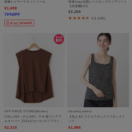
綿麻レイヤードキャミソール
前後2way丸胴レースタンクラメアソート
【洗濯機OK】
¥1,498
¥2,200
70%OFF
4.5 (2件)
さらに10%OFF
OFF PRICE STORE(Women)
Dessin(Ladies)
CHiLL365（チル365） F/S 裾フレアプ
【洗える】スクエアネックリブタンクト
ルオーバー【SALE/セール/オフプライ
ップ
ス/カジュアル/デイリー/トレンド/通勤】
¥2,310
¥1,996