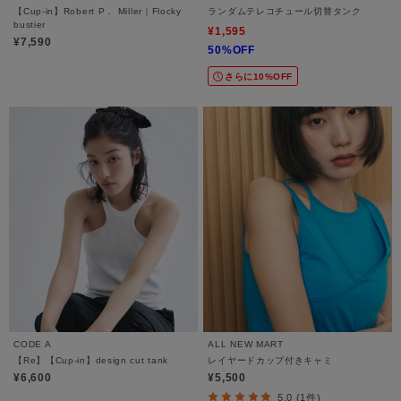
【Cup-in】Robert P． Miller｜Flocky
ランダムテレコチュール切替タンク
bustier
¥1,595
¥7,590
50%OFF
さらに10%OFF
CODE A
ALL NEW MART
【Re】【Cup-in】design cut tank
レイヤードカップ付きキャミ
¥6,600
¥5,500
5.0 (1件)