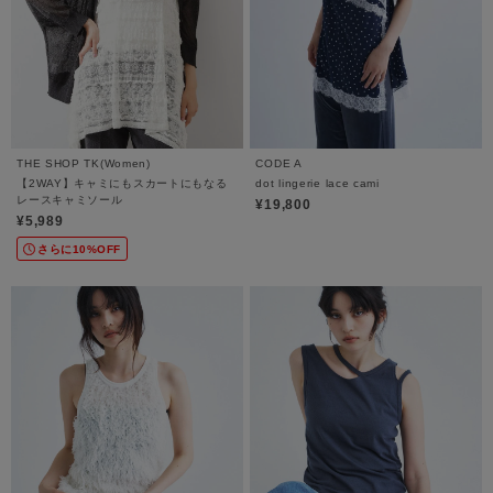
THE SHOP TK(Women)
CODE A
【2WAY】キャミにもスカートにもなる
dot lingerie lace cami
レースキャミソール
¥19,800
¥5,989
さらに10%OFF