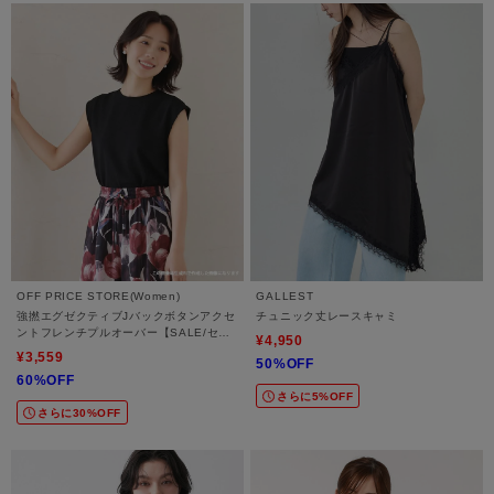
OFF PRICE STORE(Women)
GALLEST
強撚エグゼクティブJバックボタンアクセ
チュニック丈レースキャミ
ントフレンチプルオーバー【SALE/セー
¥4,950
ル/オフプライス/カジュアル/デイリー/ト
¥3,559
50%OFF
レンド】
60%OFF
さらに5%OFF
さらに30%OFF