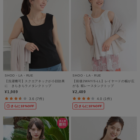
SHOO・LA・RUE
SHOO・LA・RUE
【洗濯機可】スクエアネックが小顔効果
【前後2WAY/S-LL】レイヤードの幅が広
に きらきらラメタンクトップ
がる 裾レースタンクトップ
¥1,989
¥2,489
3.6 (7件)
4.0 (1件)
さらに10%OFF
さらに10%OFF