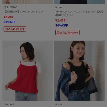
ITS' DEMO
index
【洗濯機OK】レースタンクトップ
2Wayスクエアネックニットタンク【洗濯
機OK／抗ピル】
¥2,288
¥2,435
20%OFF
30%OFF
さらに5%OFF
さらに10%OFF
Eprouve
index