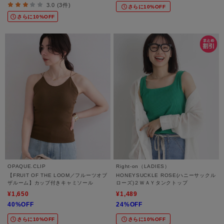
3.0 (3件)
さらに10%OFF
さらに10%OFF
OPAQUE.CLIP
Right-on（LADIES）
【FRUIT OF THE LOOM／フルーツオブ
HONEYSUCKLE ROSE(ハニーサックル
ザルーム】カップ付きキャミソール
ローズ)２ＷＡＹタンクトップ
¥1,650
¥1,489
40%OFF
24%OFF
さらに10%OFF
さらに10%OFF