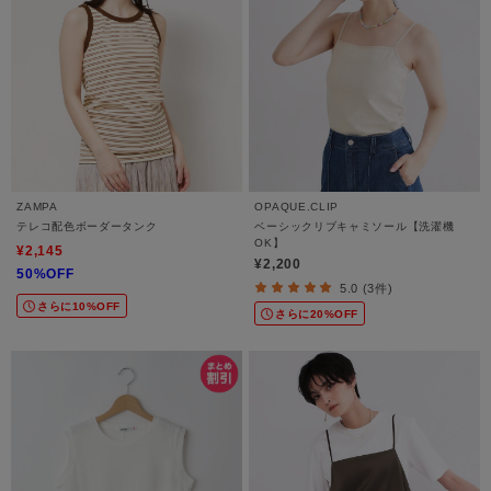
ZAMPA
OPAQUE.CLIP
テレコ配色ボーダータンク
ベーシックリブキャミソール【洗濯機
OK】
¥2,145
¥2,200
50%OFF
5.0 (3件)
さらに10%OFF
さらに20%OFF