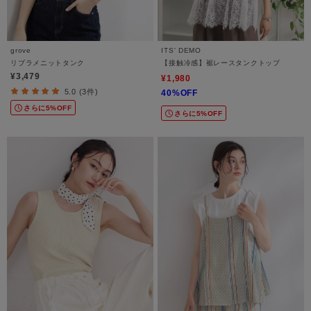
grove
ITS' DEMO
リブラメニットタンク
【接触冷感】裾レースタンクトップ
¥3,479
¥1,980
5.0 (3件)
40%OFF
さらに5%OFF
さらに5%OFF