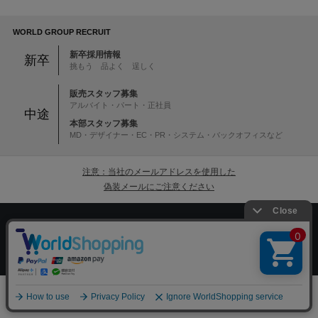
WORLD GROUP RECRUIT
新卒採用情報
新卒
挑もう 品よく 逞しく
販売スタッフ募集
アルバイト・パート・正社員
中途
本部スタッフ募集
MD・デザイナー・EC・PR・システム・バックオフィスなど
注意：当社のメールアドレスを使用した
偽装メールにご注意ください
初めての方へ
ご利用案内・お問い合わせ
ブランド一覧
店舗検索
企業情報
株主優待制度
絞り込む
利用規約
サイトポリシー
プライバシーポリシー
0
特定商取引法に基づく表記
採用情報
メニュー
スナップ
探す
お気に入り
カート