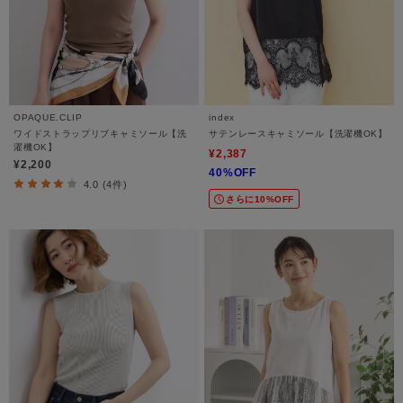
OPAQUE.CLIP
index
ワイドストラップリブキャミソール【洗
サテンレースキャミソール【洗濯機OK】
濯機OK】
¥2,387
¥2,200
40%OFF
4.0 (4件)
さらに10%OFF