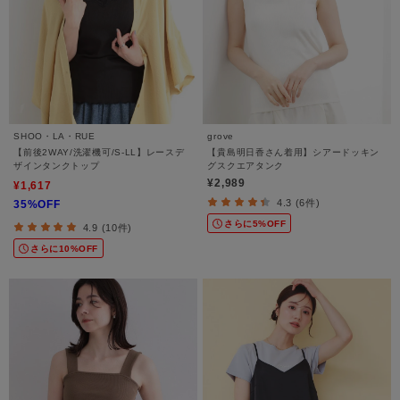
SHOO・LA・RUE
grove
【前後2WAY/洗濯機可/S-LL】レースデ
【貴島明日香さん着用】シアードッキン
ザインタンクトップ
グスクエアタンク
¥2,989
¥1,617
4.3 (6件)
35%OFF
さらに5%OFF
4.9 (10件)
さらに10%OFF