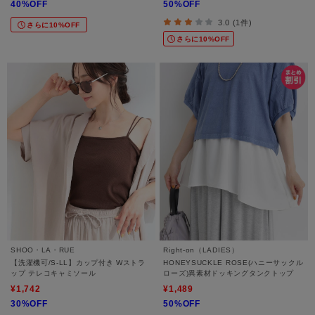
40%OFF
50%OFF
3.0 (1件)
さらに10%OFF
さらに10%OFF
SHOO・LA・RUE
Right-on（LADIES）
【洗濯機可/S-LL】カップ付き Wストラ
HONEYSUCKLE ROSE(ハニーサックル
ップ テレコキャミソール
ローズ)異素材ドッキングタンクトップ
¥1,742
¥1,489
30%OFF
50%OFF