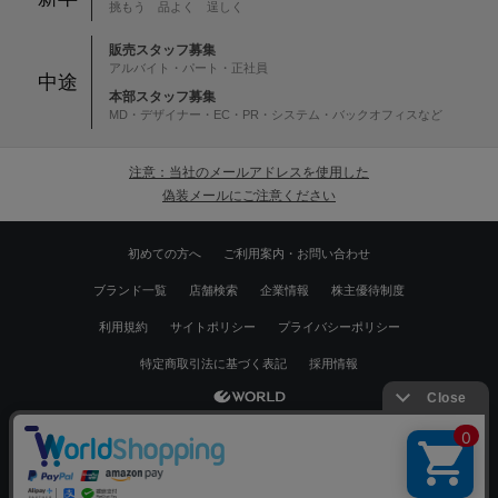
挑もう 品よく 逞しく
販売スタッフ募集
アルバイト・パート・正社員
中途
本部スタッフ募集
MD・デザイナー・EC・PR・システム・バックオフィスなど
注意：当社のメールアドレスを使用した
偽装メールにご注意ください
初めての方へ
ご利用案内・お問い合わせ
ブランド一覧
店舗検索
企業情報
株主優待制度
利用規約
サイトポリシー
プライバシーポリシー
特定商取引法に基づく表記
採用情報
Copyrights © WORLD CO.,LTD. All rights reserved.
絞り込む
スマートフォン ｜
PC