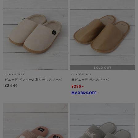
SOLD OUT
one'sterrace
one'sterrace
ピエーデ インソール取り外しスリッパ
◆ピエーデ サボスリッパ
¥2,640
¥330～
MAX86%OFF