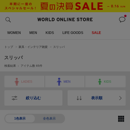
WOMEN
MEN
KIDS
LIFE GOODS
SALE
トップ
家具・インテリア雑貨
スリッパ
スリッパ
検索結果 ： アイテム数
65
件
LADIES
MEN
KIDS
絞り込む
表示順
1色表示
全色表示