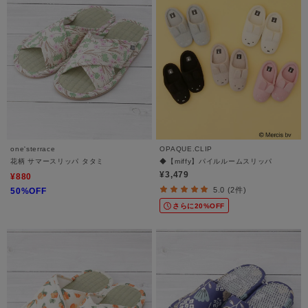
one'sterrace
OPAQUE.CLIP
花柄 サマースリッパ タタミ
◆【miffy】パイルルームスリッパ
¥3,479
¥880
5.0 (2件)
50%OFF
さらに20%OFF