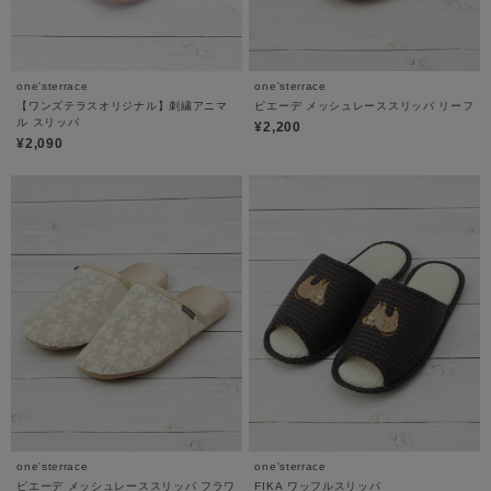
one'sterrace
one'sterrace
【ワンズテラスオリジナル】刺繍アニマ
ピエーデ メッシュレーススリッパ リーフ
ル スリッパ
¥2,200
¥2,090
one'sterrace
one'sterrace
ピエーデ メッシュレーススリッパ フラワ
FIKA ワッフルスリッパ