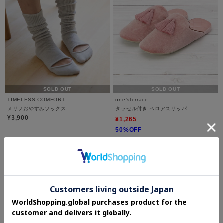
SOLD OUT
SOLD OUT
TIMELESS COMFORT
one'sterrace
メリノおやすみソックス
タッセル付き ベロアスリッパ
¥3,900
¥1,265
50%OFF
4.0 (1件)