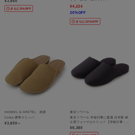
¥3,960
¥4,224
さらに5%OFF
20%OFF
さらに10%OFF
HANSEL & GRETEL 雑貨
東京ソワール
Cotka 携帯スリッパ
東京ソワール 学校行事に最適 日本製 紳
士用フォーマルスリッパ 【学校行事・卒
¥3,850～
入学式・お受験】
¥6,380