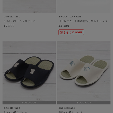
one'sterrace
SHOO・LA・RUE
FIKA パブーシュスリッパ
【セレモニー】巾着付折り畳みスリッパ
¥2,090
¥4,489
さらに30%OFF
SOLD OUT
SOLD OUT
one'sterrace
one'sterrace
FIKA い草スリッパ
FIKA い草スリッパ