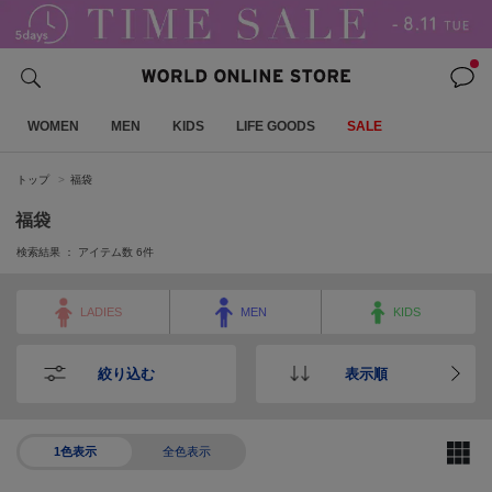
WOMEN
MEN
KIDS
LIFE GOODS
SALE
トップ
福袋
福袋
検索結果 ： アイテム数
6
件
LADIES
MEN
KIDS
絞り込む
表示順
1色表示
全色表示