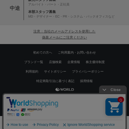
アルバイト・パート・正社員
中途
本部スタッフ募集
MD・デザイナー・EC・PR・システム・バックオフィスなど
注意：当社のメールアドレスを使用した
偽装メールにご注意ください
初めての方へ
ご利用案内・お問い合わせ
ブランド一覧
店舗検索
企業情報
株主優待制度
利用規約
サイトポリシー
プライバシーポリシー
特定商取引法に基づく表記
採用情報
Copyrights © WORLD CO.,LTD. All rights reserved.
絞り込む
スマートフォン ｜
PC
0
メニュー
スナップ
探す
お気に入り
カート