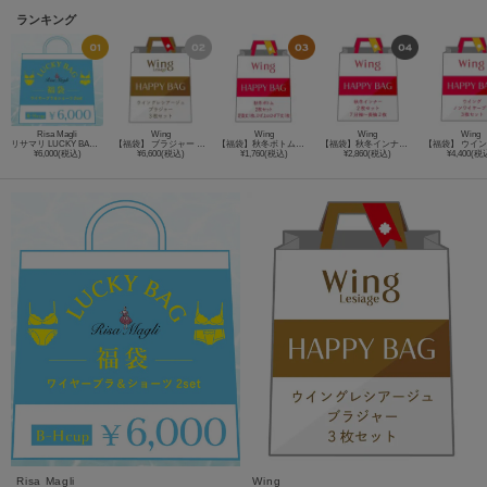
ランキング
Risa Magli
Wing
Wing
Wing
Wing
リサマリ LUCKY BAG（ワイヤーブラ＋ショーツ 2セット）
【福袋】 ブラジャー Wing Lesiage 3枚セット PB9865
【福袋】秋冬ボトム２枚セット ER9895
【福袋】秋冬インナー２枚セット（７分袖～長袖２枚） EL9896
¥6,000(税込)
¥6,600(税込)
¥1,760(税込)
¥2,860(税込)
¥4,400(税
Risa Magli
Wing