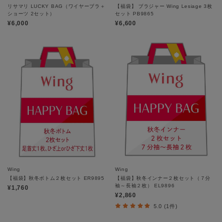
リサマリ LUCKY BAG（ワイヤーブラ＋
【福袋】 ブラジャー Wing Lesiage 3枚
ショーツ 2セット）
セット PB9865
¥6,000
¥6,600
Wing
Wing
【福袋】秋冬ボトム２枚セット ER9895
【福袋】秋冬インナー２枚セット（７分
袖～長袖２枚） EL9896
¥1,760
¥2,860
5.0 (1件)