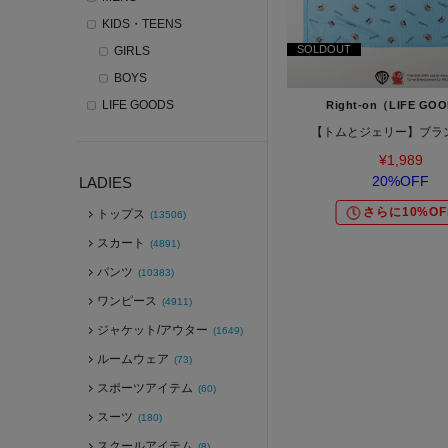
KIDS・TEENS
SOLDOUT
GIRLS
BOYS
LIFE GOODS
Right-on（LIFE GO
【トムとジェリー】ブラ
¥1,989
20%OFF
LADIES
さらに10%OF
トップス
(13506)
スカート
(4891)
パンツ
(10383)
ワンピース
(4911)
ジャケット/アウター
(1649)
ルームウェア
(73)
スポーツアイテム
(60)
スーツ
(180)
スクールアイテム
(8)