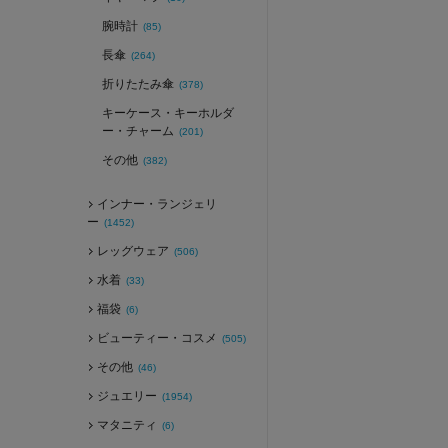
腕時計
(85)
長傘
(264)
折りたたみ傘
(378)
キーケース・キーホルダ
ー・チャーム
(201)
その他
(382)
インナー・ランジェリ
ー
(1452)
レッグウェア
(506)
水着
(33)
福袋
(6)
ビューティー・コスメ
(505)
その他
(46)
ジュエリー
(1954)
マタニティ
(6)