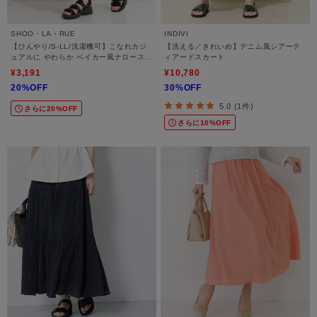
SHOO・LA・RUE
INDIVI
【ひんやり/S-LL/洗濯機可】こなれカジ
【洗える／きれいめ】デニム風シアーテ
ュアルに やわらか ベイカー風ナロースカ
ィアードスカート
ート
¥3,191
¥10,780
20%OFF
30%OFF
5.0 (1件)
さらに20%OFF
さらに10%OFF