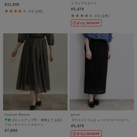
ドフレアスカート
¥11,000
¥5,479
4.0 (1件)
4.0 (1件)
さらに30%OFF
Couture Brooch
grove
予約
【セットアップ可・着映えて上品】
【ウエストゴム】レースナロースカート
フロッキードットスカート
¥5,479
¥7,990
さらに10%OFF