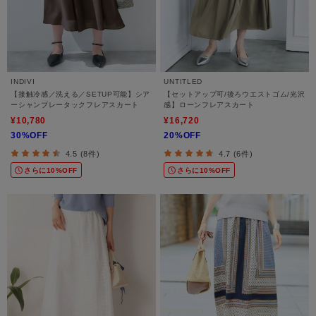
INDIVI
UNTITLED
【接触冷感／洗える／SETUP可能】シア
【セットアップ可/後ろウエストゴム/光沢
ーシャンブレータックフレアスカート
感】ローンフレアスカート
¥10,780
¥16,720
30%OFF
20%OFF
4.5 (8件)
4.7 (6件)
さらに10%OFF
さらに10%OFF