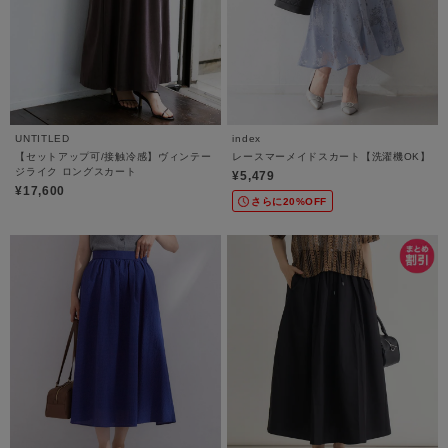
UNTITLED
index
【セットアップ可/接触冷感】ヴィンテー
レースマーメイドスカート【洗濯機OK】
ジライク ロングスカート
¥5,479
¥17,600
さらに20%OFF