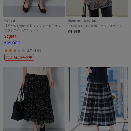
Reflect
Right-on（LADIES）
【華やかな揺れ感】ワッシャー加工タッ
【いのうえ まい企画】ラップスカート
クフレアロングスカート
¥4,989
¥7,568
60%OFF
2.7 (3件)
さらに10%OFF