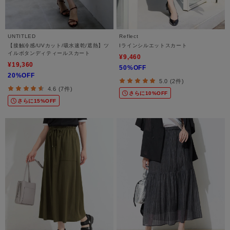
UNTITLED
Reflect
【接触冷感/UVカット/吸水速乾/遮熱】ツ
Iラインシルエットスカート
イルボタンディティールスカート
¥9,460
¥19,360
50%OFF
20%OFF
5.0 (2件)
4.6 (7件)
さらに10%OFF
さらに15%OFF