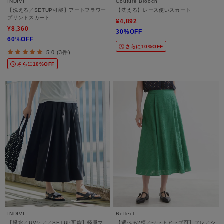
INDIVI
Couture Brooch
【洗える／SETUP可能】アートフラワー
【洗える】レース使いスカート
プリントスカート
¥4,892
¥8,360
30%OFF
60%OFF
さらに10%OFF
5.0 (3件)
さらに10%OFF
INDIVI
Reflect
【撥水／UVケア／SETUP可能】軽量マ
【選べる2柄／セットアップ可】フレアシ