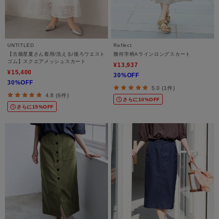
UNTITLED
Reflect
【古畑星夏さん着用/洗える/後ろウエスト
幾何学柄Aラインロングスカート
ゴム】スクエアメッシュスカート
¥13,937
¥15,400
30%OFF
30%OFF
5.0 (1件)
4.8 (6件)
さらに10%OFF
さらに15%OFF