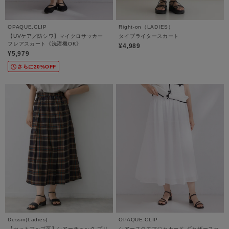
OPAQUE.CLIP
Right-on（LADIES）
【UVケア／防シワ】マイクロサッカー
タイプライタースカート
フレアスカート《洗濯機OK》
¥4,989
¥5,979
さらに20%OFF
Dessin(Ladies)
OPAQUE.CLIP
【セットアップ可】シアーチェック プリ
シアースクエアジャカード ギャザースカ