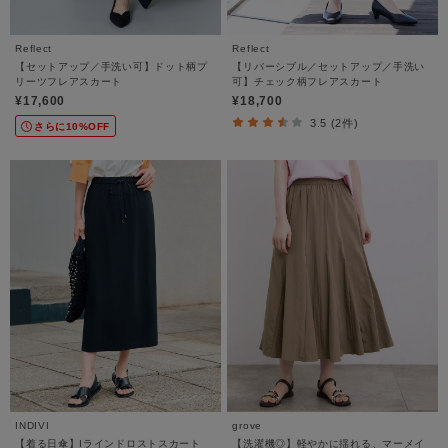
Reflect
Reflect
【セットアップ／手洗い可】ドット柄プ
【リバーシブル／セットアップ／手洗い
リーツフレアスカート
可】チェック柄フレアスカート
¥17,600
¥18,700
3.5 (2件)
さらに10%OFF
INDIVI
grove
【着る日傘】Iラインドロストスカート
【洗濯機◎】軽やかに揺れる、マーメイ