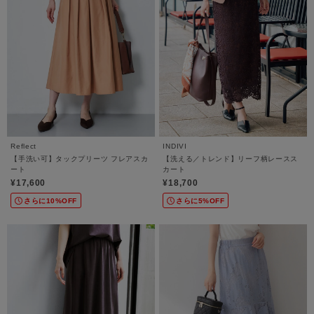
Reflect
INDIVI
【手洗い可】タックプリーツ フレアスカ
【洗える／トレンド】リーフ柄レースス
ート
カート
¥17,600
¥18,700
さらに10%OFF
さらに5%OFF