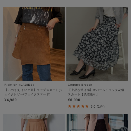
Right-on（LADIES）
Couture Brooch
【いのうえ まい企画】ラップスカート(フ
【上品な透け感】オパールチェック花柄
ェイクレザー/フェイクスエード)
スカート【洗濯機可】
¥4,989
¥6,990
5.0 (1件)