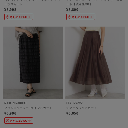
ーツスカート
ート【洗濯機OK】
¥8,998
¥8,800
さらに10%OFF
さらに10%OFF
Dessin(Ladies)
ITS' DEMO
フリルジャージー Iラインスカート
シアータックスカート
¥6,996
¥6,050
さらに10%OFF