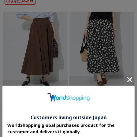
さらに10%OFF
INDIVI
INDIVI
【撥水／裏地なし軽量】ギャザーボリュ
【着映え／洗える】フラワープリントス
ームスカート
カート
¥19,800
¥20,900
4.0 (1件)