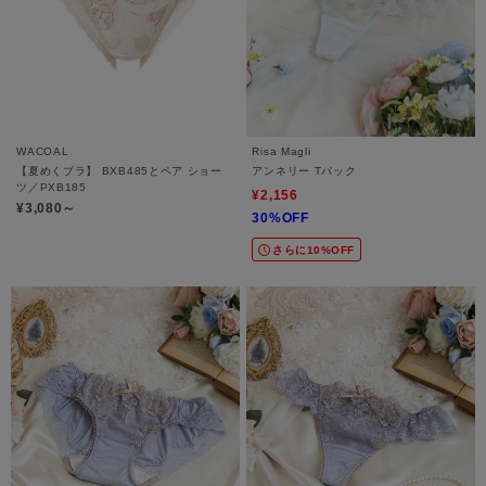
WACOAL
Risa Magli
【夏めくブラ】 BXB485とペア ショー
アンネリー Tバック
ツ／PXB185
¥2,156
¥3,080～
30%OFF
さらに10%OFF