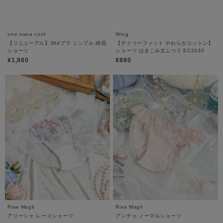
une nana cool
Wing
【リニューアル】364ブラ シンプル 綿混
【デイリーフィット やわらかコットン】
ショーツ
ショーツ はきこみ丈ふつう EC2330
¥1,980
¥880
Risa Magli
Risa Magli
アリーシャ レースショーツ
アンチェ ノーマルショーツ