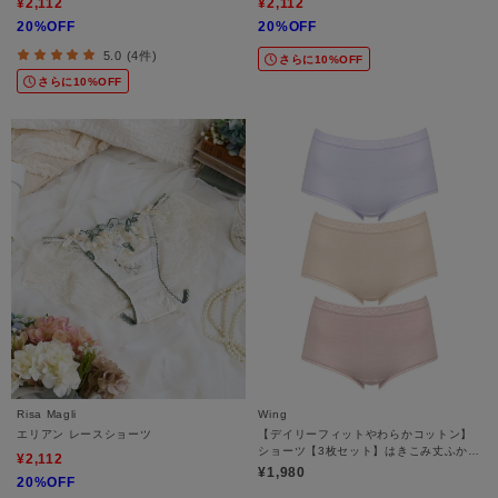
¥2,112
¥2,112
20%OFF
20%OFF
5.0 (4件)
さらに10%OFF
さらに10%OFF
Risa Magli
Wing
エリアン レースショーツ
【デイリーフィットやわらかコットン】
ショーツ【3枚セット】はきこみ丈ふかめ
¥2,112
EC3330
¥1,980
20%OFF