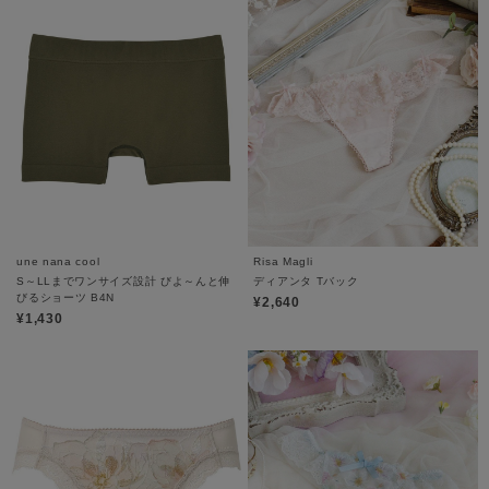
une nana cool
Risa Magli
S～LLまでワンサイズ設計 びよ～んと伸
ディアンタ Tバック
びるショーツ B4N
¥2,640
¥1,430