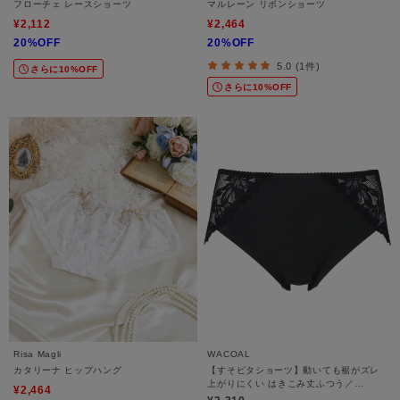
フローチェ レースショーツ
マルレーン リボンショーツ
¥2,112
¥2,464
20%OFF
20%OFF
5.0 (1件)
さらに10%OFF
さらに10%OFF
Risa Magli
WACOAL
カタリーナ ヒップハング
【すそピタショーツ】動いても裾がズレ
上がりにくい はきこみ丈ふつう／
¥2,464
PPD265