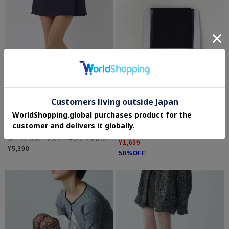
Op/FILA(レディース)
CODE A
marie claire SPORT（マリクレール ス
piedi nudi｜20D stocking
ポーツ）スポーツストッキング（トレン
¥1,639
カタイプ） 3点セット
¥5,390
50%OFF