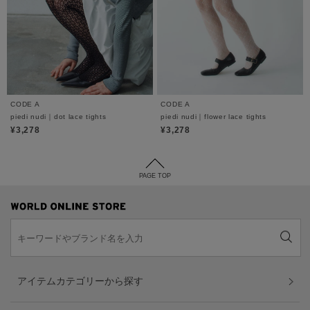
CODE A
CODE A
piedi nudi｜dot lace tights
piedi nudi｜flower lace tights
¥3,278
¥3,278
PAGE TOP
アイテムカテゴリーから探す