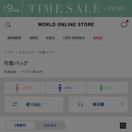
9
あ
と
時間
WOMEN
MEN
KIDS
LIFE GOODS
SALE
トップ
エコバッグ
行楽バッグ
行楽バッグ
検索結果 ： アイテム数
10
件
LADIES
MEN
KIDS
絞り込む
表示順
1色表示
全色表示