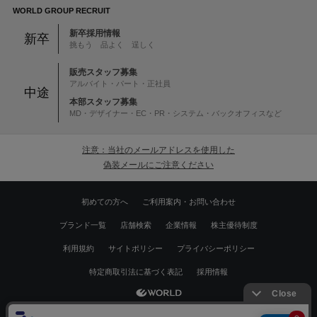
WORLD GROUP RECRUIT
新卒採用情報
新卒
挑もう 品よく 逞しく
販売スタッフ募集
アルバイト・パート・正社員
中途
本部スタッフ募集
MD・デザイナー・EC・PR・システム・バックオフィスなど
注意：当社のメールアドレスを使用した
偽装メールにご注意ください
初めての方へ
ご利用案内・お問い合わせ
ブランド一覧
店舗検索
企業情報
株主優待制度
利用規約
サイトポリシー
プライバシーポリシー
特定商取引法に基づく表記
採用情報
Copyrights © WORLD CO.,LTD. All rights reserved.