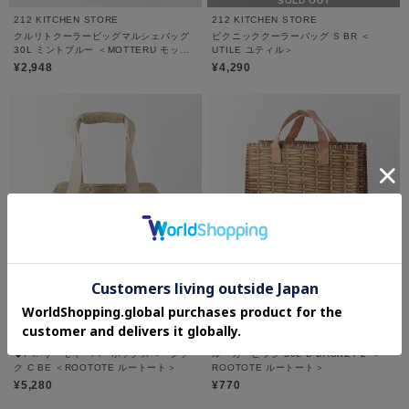
SOLD OUT
212 KITCHEN STORE
212 KITCHEN STORE
クルリトクーラービッグマルシェバッグ
ピクニッククーラーバッグ S BR ＜
30L ミントブルー ＜MOTTERU モッテ
UTILE ユティル＞
ル＞
¥2,948
¥4,290
SOLD OUT
SOLD OUT
212 KITCHEN STORE
212 KITCHEN STORE
◆PT. サーモキーパーボックスベーシッ
ルーガービッジ 30L-B BASKET 2 ＜
ク C BE ＜ROOTOTE ルートート＞
ROOTOTE ルートート＞
¥5,280
¥770