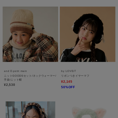
and D.petit main
by LOVEiT
ニットGOODSセット/ネックウォーマー/
リボンつきイヤーマフ
手袋/ニット帽
¥2,145
¥2,530
50%OFF