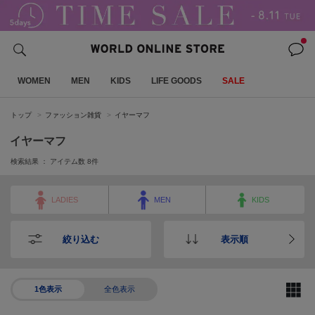
WOMEN
MEN
KIDS
LIFE GOODS
SALE
トップ
ファッション雑貨
イヤーマフ
イヤーマフ
検索結果 ： アイテム数
8
件
LADIES
MEN
KIDS
絞り込む
表示順
1色表示
全色表示