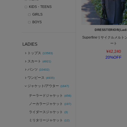
KIDS・TEENS
GIRLS
BOYS
DRESSTERIOR(Ladi
Superfineリサイクルメル
ート
LADIES
¥42,240
トップス
(13583)
20%OFF
スカート
(4921)
パンツ
(10402)
ワンピース
(4935)
ジャケット/アウター
(1647)
テーラードジャケット
(456)
ノーカラージャケット
(197)
ライダースジャケット
(3)
ミリタリージャケット
(12)