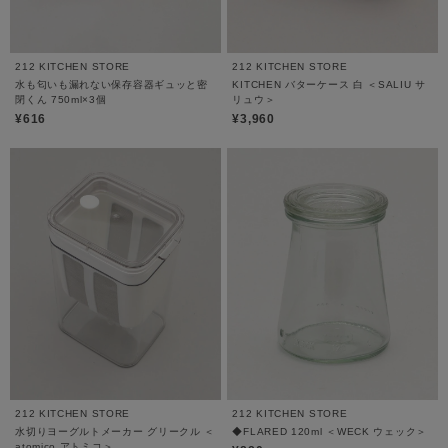
212 KITCHEN STORE
212 KITCHEN STORE
水も匂いも漏れない保存容器ギュッと密
KITCHEN バターケース 白 ＜SALIU サ
閉くん 750ml×3個
リュウ＞
¥616
¥3,960
212 KITCHEN STORE
212 KITCHEN STORE
水切りヨーグルトメーカー グリークル ＜
◆FLARED 120ml ＜WECK ウェック＞
atomico アトミコ＞