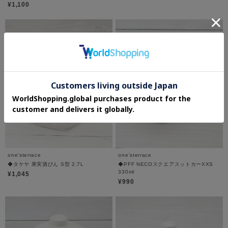
¥1,100
one'sterrace
one'sterrace
◆タケヤ 果実酒びん S型 2.7L
◆PFF NECOスクエアスットカーXXS
330ml
¥1,045
¥990