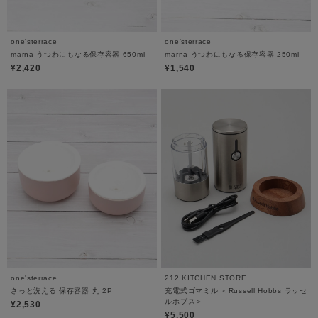
one'sterrace
one'sterrace
marna うつわにもなる保存容器 650ml
marna うつわにもなる保存容器 250ml
¥2,420
¥1,540
one'sterrace
212 KITCHEN STORE
さっと洗える 保存容器 丸 2P
充電式ゴマミル ＜Russell Hobbs ラッセ
ルホブス＞
¥2,530
¥5,500