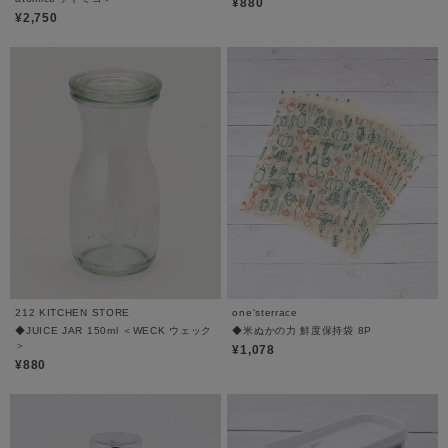
¥880
¥2,750
212 KITCHEN STORE
one'sterrace
◆JUICE JAR 150ml ＜WECK ウェック
◆米ぬかの力 鮮度保持袋 8P
＞
¥1,078
¥880