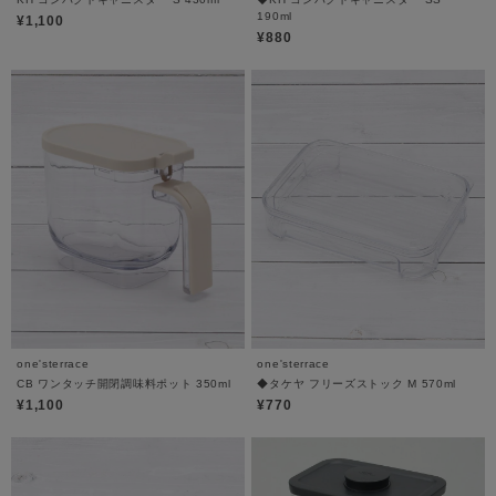
190ml
¥1,100
¥880
one'sterrace
one'sterrace
CB ワンタッチ開閉調味料ポット 350ml
◆タケヤ フリーズストック M 570ml
¥1,100
¥770