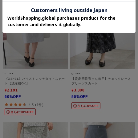
index
grove
《XS~3L》ハイストレッチタイトスカー
【貴島明日香さん着用】チェックレース
ト【洗濯機OK】
プリーツスカート
¥2,191
¥3,300
60%OFF
50%OFF
4.5 (4件)
さらに5%OFF
さらに10%OFF