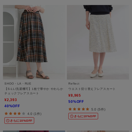
SHOO・LA・RUE
Reflect
【S-LL/洗濯機可】1枚で華やか やわらか
ウエスト切り替えフレアスカート
チェックフレアスカート
¥8,965
¥2,393
50%OFF
40%OFF
5.0 (5件)
4.0 (1件)
さらに10%OFF
さらに10%OFF