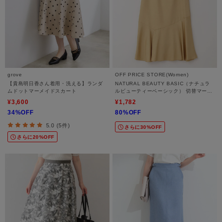
grove
OFF PRICE STORE(Women)
【貴島明日香さん着用・洗える】ランダ
NATURAL BEAUTY BASIC（ナチュラ
ムドットマーメイドスカート
ルビューティーベーシック） 切替マーメ
イドスカート【SALE/セール/オフプライ
¥3,600
¥1,782
ス/カジュアル/デイリー/トレンド】
34%OFF
80%OFF
5.0 (5件)
さらに30%OFF
さらに20%OFF