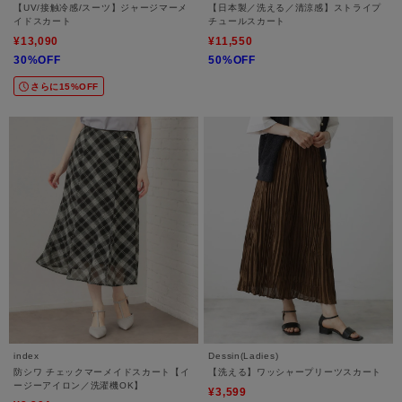
【UV/接触冷感/スーツ】ジャージマーメ
【日本製／洗える／清涼感】ストライプ
イドスカート
チュールスカート
¥13,090
¥11,550
30%OFF
50%OFF
さらに15%OFF
index
Dessin(Ladies)
防シワ チェックマーメイドスカート【イ
【洗える】ワッシャープリーツスカート
ージーアイロン／洗濯機OK】
¥3,599