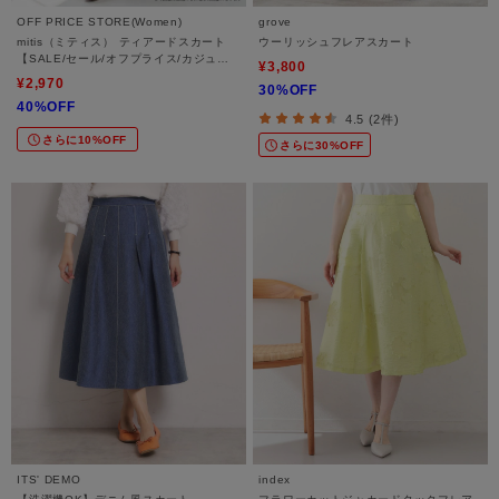
OFF PRICE STORE(Women)
grove
mitis（ミティス） ティアードスカート
ウーリッシュフレアスカート
【SALE/セール/オフプライス/カジュア
¥3,800
ル/デイリー/トレンド/ガーリー】
¥2,970
30%OFF
40%OFF
4.5 (2件)
さらに10%OFF
さらに30%OFF
ITS' DEMO
index