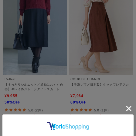
Reflect
COUP DE CHANCE
【すっきりシルエット／通勤におすすめ
【手洗い可／日本製】タックフレアスカ
◎】キレイめジャージタイトスカート
ート
¥9,955
¥7,964
50%OFF
60%OFF
5.0 (2件)
5.0 (1件)
さらに20%OFF
さらに10%OFF