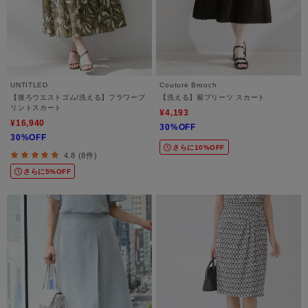
UNTITLED
Couture Brooch
【後ろウエストゴム/洗える】フラワープ
【洗える】裾プリーツ スカート
リントスカート
¥4,193
¥16,940
30%OFF
30%OFF
さらに10%OFF
4.8 (8件)
さらに5%OFF