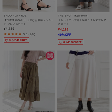
SHOO・LA・RUE
THE SHOP TK(Women)
【洗濯機可/S-LL】上品なお花柄ジャカー
【セットアップ可】麻調ミモレ丈フレア
ド フレアスカート
スカート
¥4,489
¥4,193
5.0 (1件)
40%OFF
さらに40%OFF
さらに20%OFF