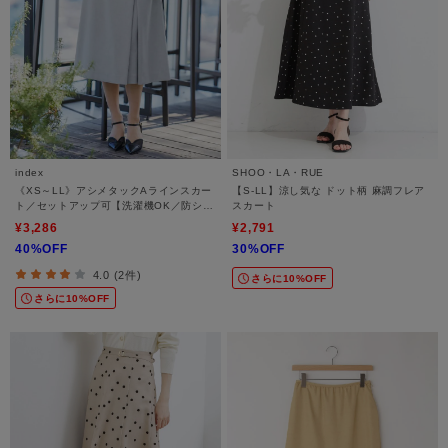
index
SHOO・LA・RUE
《XS～LL》アシメタックAラインスカー
【S-LL】涼し気な ドット柄 麻調フレア
ト／セットアップ可【洗濯機OK／防シ
スカート
ワ】
¥3,286
¥2,791
40%OFF
30%OFF
4.0 (2件)
さらに10%OFF
さらに10%OFF