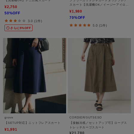
【洗濯機OK】デニム風スカート
フラワーカットジャカードタックフレア
スカート【洗濯機OK／イージーアイロ
¥2,750
ン】
¥1,980
50%OFF
70%OFF
3.0 (1件)
5.0 (1件)
さらに5%OFF
grove
CORDIER/SUTSESO
【SETUP対応】ニットフレアスカート
【接触冷感／セットアップ可】ローグス
トレッチカーゴスカート
¥1,991
¥21,780