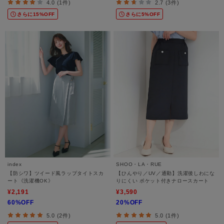
4.0 (1件)
2.7 (3件)
さらに15%OFF
さらに5%OFF
index
SHOO・LA・RUE
【防シワ】ツイード風ラップタイトスカ
【ひんやり／UV／通勤】洗濯後しわにな
ート《洗濯機OK》
りにくい ポケット付きナロースカート
¥2,191
¥3,590
60%OFF
20%OFF
5.0 (2件)
5.0 (1件)