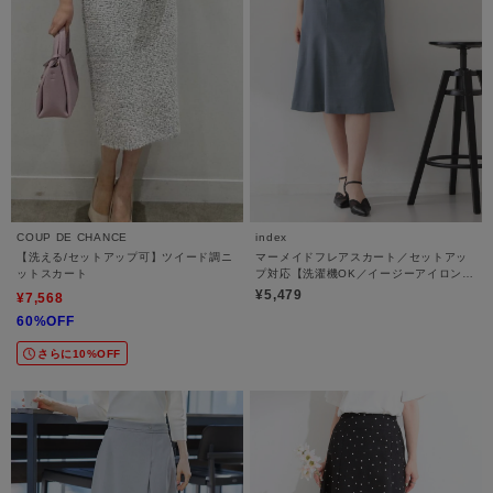
COUP DE CHANCE
index
【洗える/セットアップ可】ツイード調ニ
マーメイドフレアスカート／セットアッ
ットスカート
プ対応【洗濯機OK／イージーアイロン】
《XS～3L》
¥5,479
¥7,568
60%OFF
さらに10%OFF