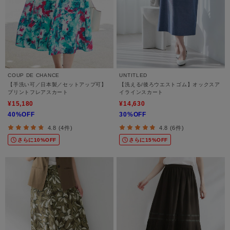
COUP DE CHANCE
UNTITLED
【手洗い可／日本製／セットアップ可】
【洗える/後ろウエストゴム】オックスア
プリントフレアスカート
イラインスカート
¥15,180
¥14,630
40%OFF
30%OFF
4.8 (4件)
4.8 (6件)
さらに10%OFF
さらに15%OFF