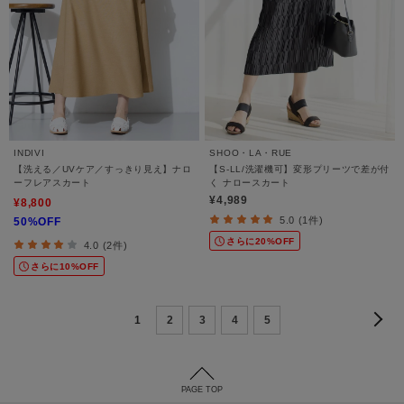
INDIVI
SHOO・LA・RUE
【洗える／UVケア／すっきり見え】ナロ
【S-LL/洗濯機可】変形プリーツで差が付
ーフレアスカート
く ナロースカート
¥4,989
¥8,800
5.0 (1件)
50%OFF
さらに20%OFF
4.0 (2件)
さらに10%OFF
1
2
3
4
5
PAGE TOP