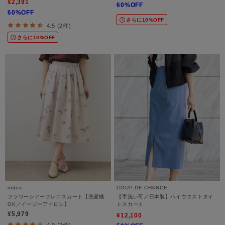
¥2,391
60%OFF
60%OFF
さらに10%OFF
4.5 (2件)
さらに10%OFF
index
COUP DE CHANCE
フラワーシアーフレアスカート【洗濯機
【手洗い可／日本製】ハイウエストタイ
OK／イージーアイロン】
トスカート
¥5,979
¥12,100
4.0 (2件)