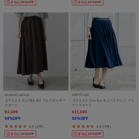
さらに10%OFF
さらに10%OFF
Dessin(Ladies)
UNTITLED
【ウエストゴム/洗える】フレアギャザー
【ウエストゴム/セレモニー】デシン プリ
スカート
ーツスカート
¥4,499
¥11,000
50%OFF
50%OFF
4.5 (2件)
4.6 (7件)
さらに10%OFF
さらに15%OFF