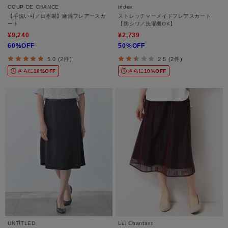
COUP DE CHANCE
index
【手洗い可／日本製】麻混フレアースカ
ストレッチマーメイドフレアスカート
ート
【防シワ／洗濯機OK】
¥9,240
¥2,739
60%OFF
50%OFF
5.0 (2件)
2.5 (2件)
さらに10%OFF
さらに10%OFF
UNTITLED
Lui Chantant