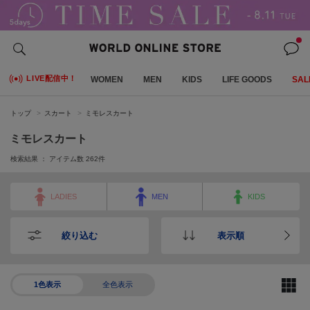
LIVE配信中！
WOMEN
MEN
KIDS
LIFE GOODS
SAL
トップ
スカート
ミモレスカート
ミモレスカート
検索結果 ： アイテム数
262
件
LADIES
MEN
KIDS
絞り込む
表示順
1色表示
全色表示