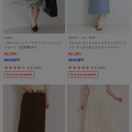
index
SHOO・LA・RUE
《XS~LL》シアーフラワータックフレア
【S-LL】サイドベルトデザインがアクセ
スカート【洗濯機OK】
ント すっきり見えのナロースカート
¥2,391
¥2,193
60%OFF
45%OFF
4.0 (2件)
5.0 (1件)
さらに10%OFF
さらに10%OFF