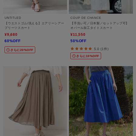
UNTITLED
COUP DE CHANCE
【ウエストゴム/洗える】エアリーシアー
【手洗い可／日本製／セットアップ可】
プリーツスカート
オパール加工タイトスカート
¥9,680
¥11,550
60%OFF
50%OFF
5.0 (1件)
さらに20%OFF
さらに10%OFF