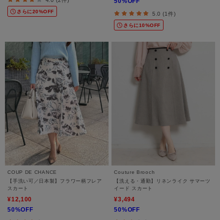
50%OFF
さらに20%OFF
5.0 (1件)
さらに10%OFF
COUP DE CHANCE
Couture Brooch
【手洗い可／日本製】フラワー柄フレア
【洗える・通勤】リネンライク サマーツ
スカート
イード スカート
¥12,100
¥3,494
50%OFF
50%OFF