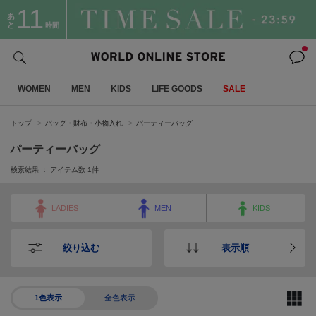
11
あ
と
時間
WOMEN
MEN
KIDS
LIFE GOODS
SALE
トップ
バッグ・財布・小物入れ
パーティーバッグ
パーティーバッグ
検索結果 ： アイテム数
1
件
LADIES
MEN
KIDS
絞り込む
表示順
1色表示
全色表示