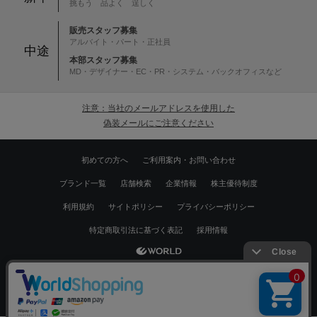
挑もう 品よく 逞しく
販売スタッフ募集
アルバイト・パート・正社員
中途
本部スタッフ募集
MD・デザイナー・EC・PR・システム・バックオフィスなど
注意：当社のメールアドレスを使用した
偽装メールにご注意ください
初めての方へ
ご利用案内・お問い合わせ
ブランド一覧
店舗検索
企業情報
株主優待制度
利用規約
サイトポリシー
プライバシーポリシー
特定商取引法に基づく表記
採用情報
Copyrights © WORLD CO.,LTD. All rights reserved.
絞り込む
スマートフォン ｜
PC