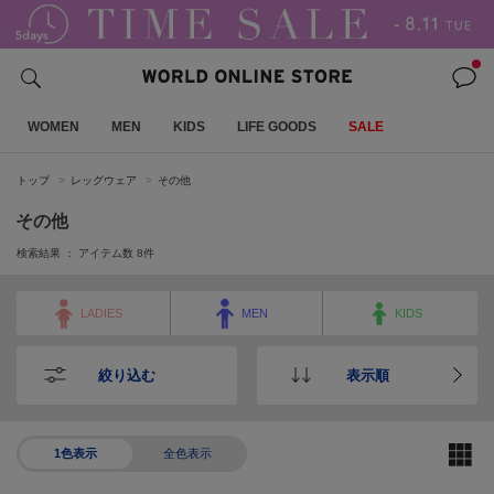
WOMEN
MEN
KIDS
LIFE GOODS
SALE
トップ
レッグウェア
その他
その他
検索結果 ： アイテム数
8
件
LADIES
MEN
KIDS
絞り込む
表示順
1色表示
全色表示