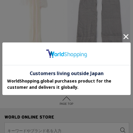
SOLD OUT
Doll Kiss
212 KITCHEN STORE
バレエコアリボン付きレッグカバー
極暖シルク 薄手アームウォーマー 鉛色
＜絹屋＞
¥2,090
¥2,904
20%OFF
PAGE TOP