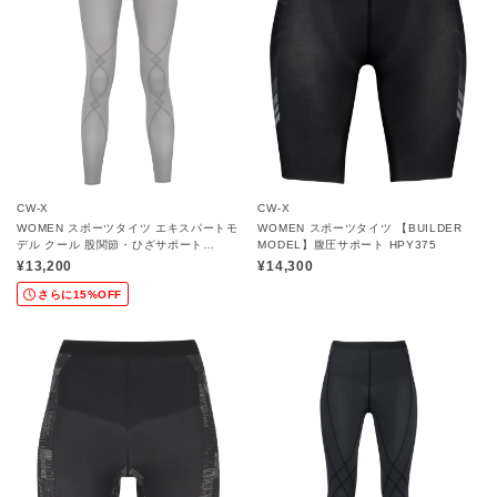
CW-X
CW-X
WOMEN スポーツタイツ エキスパートモ
WOMEN スポーツタイツ 【BUILDER
デル クール 股関節・ひざサポート
MODEL】腹圧サポート HPY375
HXY269
¥13,200
¥14,300
さらに15%OFF