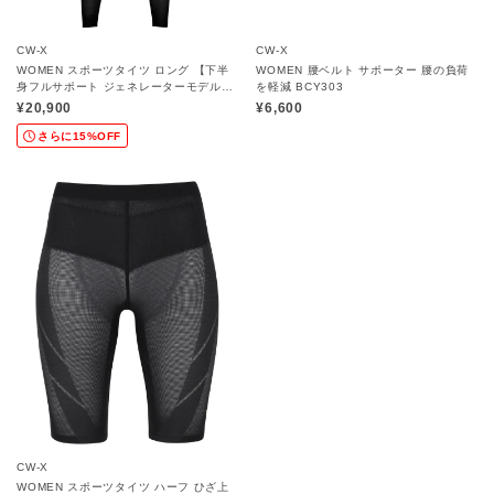
CW-X
CW-X
WOMEN スポーツタイツ ロング 【下半
WOMEN 腰ベルト サポーター 腰の負荷
身フルサポート ジェネレーターモデル】
を軽減 BCY303
HZY279
¥20,900
¥6,600
さらに15%OFF
CW-X
WOMEN スポーツタイツ ハーフ ひざ上