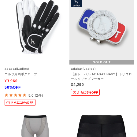
SOLD OUT
adabat(Ladies)
adabat(Ladies)
ゴルフ用両手グローブ
【新レーベル ADABAT NAVY】トリコロ
ールクリップマーカー
¥3,960
¥4,290
50%OFF
さらに5%OFF
5.0 (2件)
さらに10%OFF