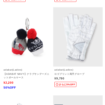
adabat(Ladies)
adabat(Ladies)
【ADABAT NAVY】クラブサンデーズニ
ロゴプリント両手グローブ
ットボールケース
¥9,790
¥2,200
さらに5%OFF
50%OFF