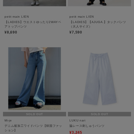
petit main LIEN
petit main LIEN
【LADIES】ウエストゆったり2WAYベ
【LADIES】【AJUGA.】タックパンツ
アトップパンツ
（大人サイズ）
¥8,690
¥7,590
SOLD OUT
SOLD OUT
Mi-je
LUKU nari
デニム裾加工ワイドパンツ【韓国ファッ
脇レース刺しゅうパンツ
ション】
¥3,245