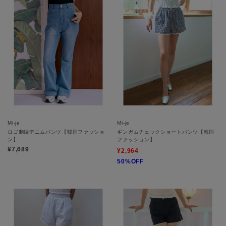
Mi-je
Mi-je
ロゴ刺繍デニムパンツ【韓国ファッショ
ギンガムチェックショートパンツ【韓国
ン】
ファッション】
¥7,689
¥2,964
50%OFF