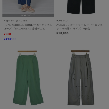
SOLD OUT
Right-on（LADIES）
RAGTAG
HONEYSUCKLE ROSE(ハニーサックル
AURALEE オーラリー レディース パン
ローズ)「SALASALA」冷感デニム
ツ（その他） サイズ：0(S位)
¥18,800
¥988
74%OFF