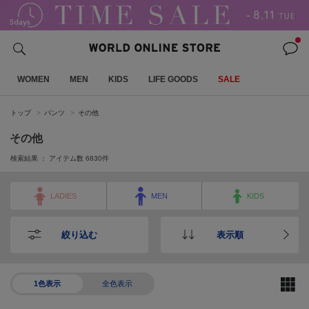
WOMEN
MEN
KIDS
LIFE GOODS
SALE
トップ
パンツ
その他
その他
検索結果 ： アイテム数
6830
件
LADIES
MEN
KIDS
絞り込む
表示順
1色表示
全色表示