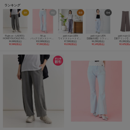
ランキング
Right-on（LADIES）
Mi-je
petit main LIEN
petit main LIEN
petit main 
HONEYSUCKLE ROSE(ハニーサックルローズ)【レディース】加工スウェットパンツ
バックリボンストーンフレアデニムパンツ
ワイドストレートイージーパンツ
【接触冷感】リラックスイージーパンツ
¥4,989(税込)
¥10,989(税込)
¥7,590(税込)
¥4,290(税込)
¥5,390(税
¥2,989(税込)
¥7,692(税込)
¥3,036(税込)
¥2,145(税込)
¥2,425(税