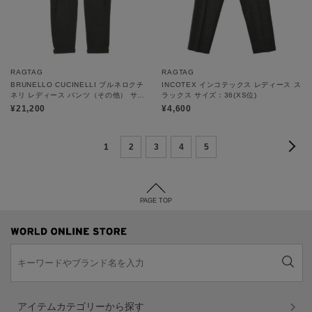
RAGTAG
RAGTAG
BRUNELLO CUCINELLI ブルネロクチ
INCOTEX インコテックス レディース ス
ネリ レディース パンツ（その他） サイ
ラックス サイズ：36(XS位)
ズ：XS
¥21,200
¥4,600
1
2
3
4
5
PAGE TOP
アイテムカテゴリーから探す