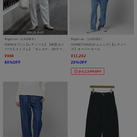
SOLD OUT
Right-on（LADIES）
Right-on（LADIES）
OWN(オウン)【レディース】【体型カバ
SOMETHING(サムシング)【レディー
ー/ウエストゴム】「キレカナ」3Dテーパ
ス】オーバーオール
ードパンツ
¥988
¥11,262
80%OFF
20%OFF
さらに10%OFF