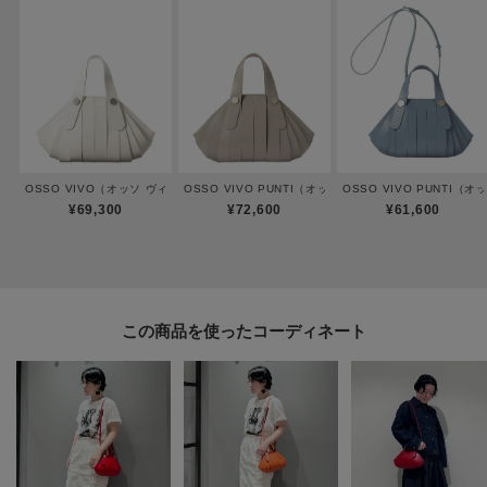
ポケット数：内側×2
【素材】
クロームなめしの牛革を顔料で仕上げました。発色がよく、フラットな質感
が特徴です。
内袋やファスナーは黒で統一し、引き締まった印象に仕上げました。
OSSO VIVO（オッソ ヴィーヴォ）2WAYハンドバッグ
OSSO VIVO PUNTI（オッソ ヴィーヴォ プンティ）
OSSO VIVO PUNTI
¥69,300
¥72,600
¥61,600
※取り扱い上の注意
濃色品は雨や汗などの水濡れや摩擦により他のものに色移りすることがあり
ます。
この商品を使った
またデザイン上、革の裁断面からの色落ちを完全に防ぐ事は困難です。白や
淡色の衣類との組み合わせはご注意ください。
天然皮革は水分に弱いため、水に濡れた場合は速やかに柔らかい布で水気を
取ってください。
淡色品は直射日光や室内の照明などの長時間照射により変色や色あせること
があります。