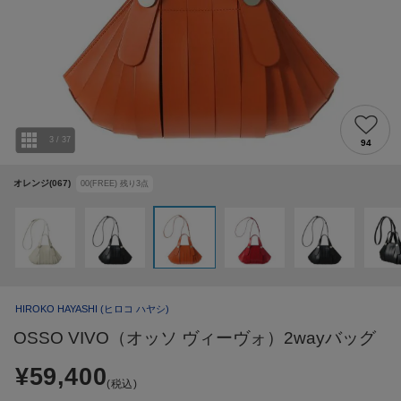
3
/
37
94
オレンジ(067)
00(FREE)
残り
3
点
HIROKO HAYASHI
(ヒロコ ハヤシ)
OSSO VIVO（オッソ ヴィーヴォ）2wayバッグ
¥59,400
(税込)