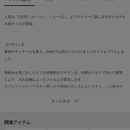
人気の「OSSO（オッソ）」シリーズに、よりデイリーに楽しみやすいモデル
＆新サイズが登場。
【デザイン】
素材やディテールを変え、2wayでお持ちいただけるミニサイズもプラスしま
した。
骨組みを表に出したような特徴的なデザインは、内袋をベルトで包んだ構造
により、入れる物によってフォルムが変化します。
ダブルファスナーで大きく開くので荷物の出し入れもしやすく、ミニ財布や
スマホなど貴重品だけを持って身軽に出かけたい時などにほど良いサイズ。
ハンドとショルダーの2通りで使え、幅広いスタイリングで合わせていただけ
ます。
ひと回り大きいハンドバッグ（709-31151）との2サイズ展開です。
関連アイテム