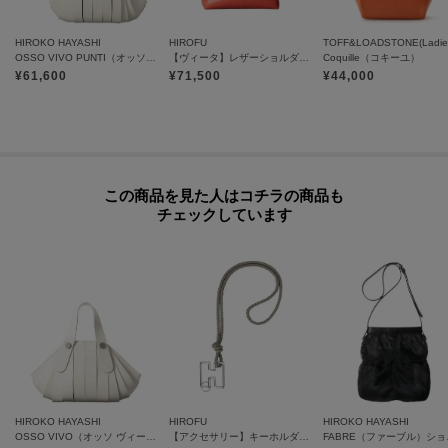
※照明の関係により、実際よりも色味が違って見える場合があります。ま
HIROKO HAYASHI
HIROFU
TOFF&LOADSTONE(Ladie
た、パソコン・スマートフォンなどの環境により、若干製品と画像のカラー
OSSO VIVO PUNTI（オッソ ヴィーヴォ プンティ）ショルダーバッグ
【ヴィータ】レザーショルダーバッグ S 2WAY 本革（商品番号：P25-20020）
Coquille（コキーユ）
¥
61,600
¥
71,500
¥
44,000
が異なる場合もございます。
この商品を見た人はコチラの商品も
チェックしています
HIROKO HAYASHI
HIROFU
HIROKO HAYASHI
OSSO VIVO（オッソ ヴィーヴォ）2WAYハンドバッグ
【アクセサリー】キーホルダー ストラップ レザー 本革（商品番号：P25-65510）
FABR