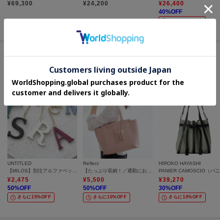
¥
69,300
¥
24,200
¥
26,400
40
%OFF
さらに10%OFF
セールアイテムからのおすすめ
UNTITLED
Reflect
HIROKO HAYASHI
【MILOS】別注アルファベットチャーム
【たっぷり収納！／通勤におすすめ】’26春夏毎日バッグ
¥
2,475
¥
5,500
¥
39,270
50
%OFF
50
%OFF
30
%OFF
さらに15%OFF
さらに10%OFF
さらに10%OFF