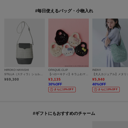
#毎日使えるバッグ・小物入れ
HIROKO HAYASHI
OPAQUE.CLIP
INDIVI
STILLA（スティラ）ショルダーバッグ
【ハローキティ】キラふわマルシェバッグ
¥
69,300
¥
3,135
¥
5,940
30
%OFF
40
%OFF
さらに10%OFF
さらに10%OFF
#ギフトにもおすすめのチャーム