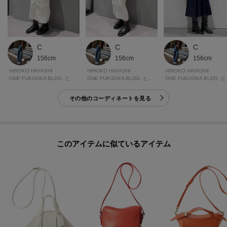
ネジの特性上 徐々に回転し緩む場合があります。過度な引っ張りや衝撃が
加わることでネジが緩み、外れる原因となりますのでご注意ください
※保管上の注意
C
C
C
高温多湿を避け、風通しの良い場所で保管して下さい。
156cm
156cm
156cm
保管の際は購入時に商品に入っている詰め物などを入れていただきますと型
HIROKO HAYASHI
HIROKO HAYASHI
HIROKO HAYASHI
崩れや湿気防止になります。
ONE FUKUOKA BLDG. ヒロコハヤシ
ONE FUKUOKA BLDG. ヒロコハヤシ
ONE 
その他のコーディネートを見る
ーーーーーーーーーーーーーーーーーーーーーーーーーーー
◆気になるアイテムは『お気に入り登録』がおすすめです◆
このアイテムに似ているアイテム
オンラインサイトの商品ページにある「ハートマーク」をクリックして簡単
に追加できます。
お気に入り登録して頂いたアイテムは・・・
再入荷通知や、値下げ情報・在庫状況をメルマガにてお知らせいたします。
ーーーーーーーーーーーーーーーーーーーーーーーーーーー