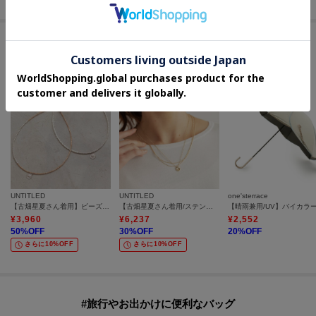
セールアイテムからのおすすめ
UNTITLED
UNTITLED
one'sterrace
【古畑星夏さん着用】ビーズコイントップ
【古畑星夏さん着用/ステンレス】レイヤードチェーンネックレス
¥
3,960
¥
6,237
¥
2,552
50
%OFF
30
%OFF
20
%OFF
さらに10%OFF
さらに10%OFF
#旅行やお出かけに便利なバッグ