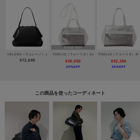
・ポケット数：内側×3
【素材】
植物タンニンでなめされた牛革（キップ）を染色し、型押しをした後にツヤ
を出しています。
SOLD OUT
VELENO（ヴェレーノ）ミニボストンバッグ
FOGLIO（フォーリオ）2wayバッグ
FOGLIO（フォーリオ）
※取り扱い上の注意
¥72,600
¥50,050
¥52,360
風合いを重視し、色止めは最小限にとどめた素材を使用しています。
30%OFF
30%OFF
とくに濡れた状態での摩擦はご注意ください。
この商品を使った
ーーーーーーーーーーーーーーーーーーーーーーーーーー
◆気になるアイテムは『お気に入り登録』がおすすめです◆
オンラインサイトの商品ページにある「ハートマーク」をクリックして簡単
に追加できます。