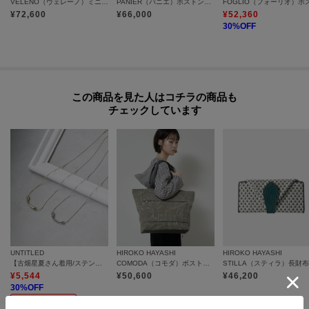
VELENO（ヴェレーノ）ミニボストンバッグ
PANIER（パニエ）ボストンバッグ
¥
72,600
¥
66,000
¥
52,360
30
%OFF
この商品を見た人はコチラの商品も
チェックしています
UNTITLED
HIROKO HAYASHI
HIROKO HAYASHI
【古畑星夏さん着用/ステンレスチェーン】ニュアンスハートトップ
COMODA（コモダ）ボストンバッグ
¥
5,544
¥
50,600
¥
46,200
30
%OFF
さらに10%OFF