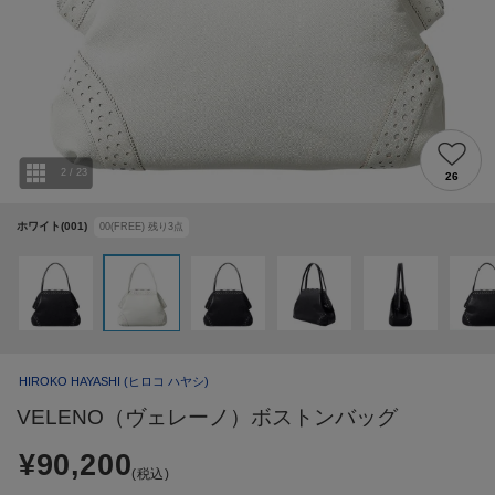
2
/
23
26
ホワイト(001)
00(FREE)
残り
3
点
HIROKO HAYASHI
(ヒロコ ハヤシ)
VELENO（ヴェレーノ）ボストンバッグ
¥90,200
(税込)