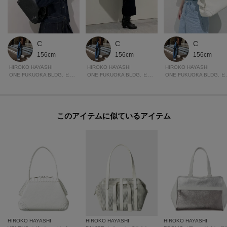
お気に入り登録して頂いたアイテムは・・・
再入荷通知や、値下げ情報・在庫状況をメルマガにてお知らせいたします。
ーーーーーーーーーーーーーーーーーーーーーーーーーーー
C
C
C
156cm
156cm
156cm
HIROKO HAYASHI
HIROKO HAYASHI
HIROKO HAYASHI
※照明の関係により、実際よりも色味が違って見える場合があります。ま
ONE FUKUOKA BLDG. ヒロコハヤシ
ONE FUKUOKA BLDG. ヒロコハヤシ
ONE 
た、パソコン・スマートフォンなどの環境により、若干製品と画像のカラー
が異なる場合もございます。
このアイテムに似ているアイテム
モデル情報：身長171cm B82 W59 H89
HIROKO HAYASHI
HIROKO HAYASHI
HIROKO HAYASHI