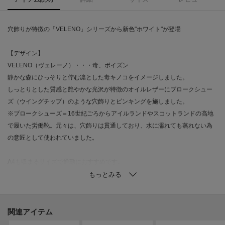
穴飾りが特徴の「VELENO」シリーズから新色"ホワイト"が登場
【デザイン】
VELENO（ヴェレーノ）・・・毒、ポイズン
静かな森にひっそりと佇む凛とした毒キノコをイメージしました。
しっとりとした質感と艶やかな光沢が特徴のオイルレザーにブロークシュー
ズ（ウイングチップ）のような穴飾りとピンキングを施しました。
※ブロークシューズ＝16世紀ごろからアイルランドやスコットランドの高地
で履いた労働靴。元々は、穴飾りは貫通しており、水に濡れても蒸れない為
の意匠として使われていました。
A4も収まるサイズで通勤におすすめです。
大きさの割に軽いのがポイント。
しっとりとしていて、肩掛けしたときに脇への収まりも良いです。
底マチがしっかりとあり、入り口も大きいのでバッグの中が見渡しやすく物
の整理がしやすいつくりです。
関連アイテム