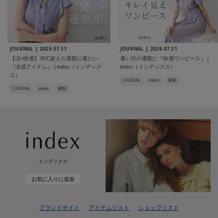
JOURNAL |
2026.07.31
JOURNAL |
2026.07.31
【涼×快適】35℃超えの通勤に着たい
暑い日の通勤に『快適ワンピース』 |
『涼感アイテム』 | index（インデック
index（インデックス）
ス）
CASUAL
index
通勤
CASUAL
index
通勤
インデックス
お気に入りに追加
ブランドサイト
アイテムリスト
ショップリスト