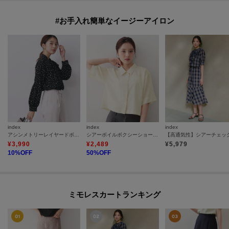
#お手入れ簡単なイージーアイロン
index
index
index
アシンメトリーレイヤードボウタイブラウス【洗濯機OK／イージーアイロン／防シワ】《XS～3L》
シアーボイルボクシーショートブラウス【洗濯機OK／イージーアイロン】
¥
3,990
¥
2,489
¥
5,979
10
%OFF
50
%OFF
ミモレスカートランキング