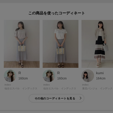
※照明の関係により、実際よりも色味が違って見える場合があります。ま
た、パソコン・スマートフォンなどの環境により、若干製品と画像のカラー
この商品を使った
が異なる場合もございます。
モデル情報：身長163cm B81 W59 H88 着用サイズ：38（M）
R
R
kumi
160cm
160cm
164cm
index
index
index
仙台エスパル インデックス
仙台エスパル インデックス
泉北パンジョ インデック
その他のコーディネートを見る