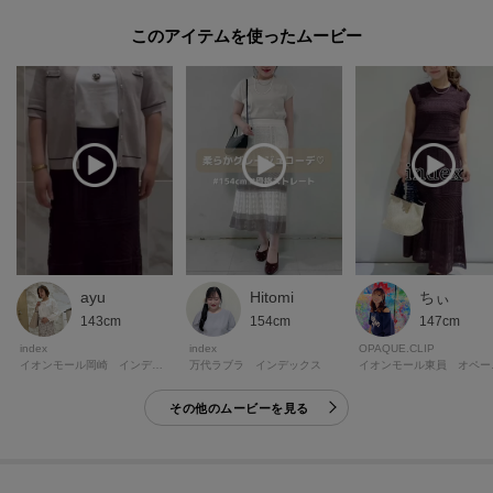
このアイテムを使ったムービー
ayu
Hitomi
ちぃ
143cm
154cm
147cm
index
index
OPAQUE.CLIP
イオンモール岡崎 インデックス
万代ラブラ インデックス
イオンモ
その他のムービーを見る