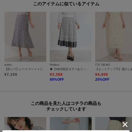
このアイテムに似ているアイテム
index
Reflect
ITS' DEMO
【防シワ】レースマーメイドスカート《洗濯機OK／イージーアイロン》
◆【WEB限定カラーあり／ウエスト紐調節／セットアップ可】ジャカードスカート
¥
7,150
¥
3,388
¥
4,400
80
%OFF
20
%OFF
この商品を見た人はコチラの商品も
チェックしています