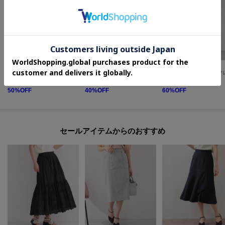
index
index
index
◆【日比谷花壇コラボ】線画フラワーピンタックブラウス【防シワ／洗濯機OK】
透かし編みマーメイドフレアスカート【洗濯機OK／抗ピル】
¥
2,489
¥
3,587
¥
2,391
50
%OFF
40
%OFF
60
%OFF
セールアイテムからのおすすめ