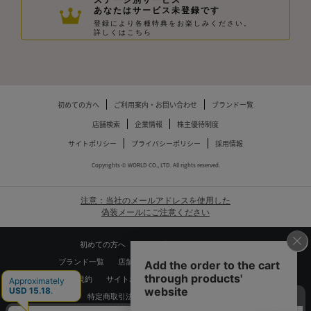
ステージ別サービス
あなたはサービス未登録です
登録により各種特典をお楽しみください。
詳しくはこちら
初めての方へ
ご利用案内・お問い合わせ
ブランド一覧
店舗検索
企業情報
株主優待制度
サイトポリシー
プライバシーポリシー
採用情報
Copyrights © WORLD CO., LTD. All rights reserved.
注意：当社のメールアドレスを使用した
偽装メールにご注意ください
初めての方へ
ご利用案内・お問い合わせ
ブランド一覧
店舗検索
企業情報
株主優待制度
利用規約
サイトポリシー
プライバシーポリシー
特定商取引法に基づく表記
採用情報