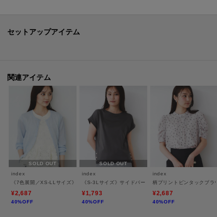
※C58-12044 と合わせてニットアップとしても着用していただけます。
【素材】
セットアップアイテム
・さらっとしたシャリ感のある合繊糸を使用。
・裏地付きなので、透け感も気にならず安心して着用いただけます。
・通気性のある素材で、夏場でも快適に着用できるのが魅力です。
・軽やかな編地の特性が、真夏の暑さでも快適に過ごせるように設計されて
関連アイテム
います。
・マシンウォッシャブル対応なので、ご自宅で簡単にお手入れしていただけ
ます。
※繊細な素材なので、ネットに入れてのお洗濯をおすすめいたします。
【仕様】
SOLD OUT
SOLD OUT
・ポケットなし
index
index
index
・裏地あり
《7色展開／XS-LLサイズ》ビジューボタンクルーネックカーディガン【洗濯機洗い可】
《S-3Lサイズ》サイドパール調ボタンボクシートップス
柄プリントピンタックブラ
※サックスブルー（090）オフホワイト（303）はやや透け感があります。
¥2,687
¥1,793
¥2,687
40%OFF
40%OFF
40%OFF