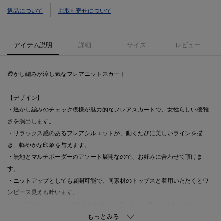
返品について
お取り寄せについて
アイテム説明
詳細
サイズ
レビュー
透かし編みが涼し気なフレアニットスカート
【デザイン】
・透かし編みのチェック模様が魅力的なフレアスカートで、女性らしい優雅
さを演出します。
・リラックス感のあるフレアシルエットが、動くたびに美しいラインを描
き、軽やかな印象を与えます。
・無地とマルチボーダーのアソート展開なので、お好みに合わせて頂けま
す。
・ニットアップとしても展開可能で、同素材のトップスと着用いただくとワ
ンピース見えも叶います。
・シンプルなTシャツなどと合わせることで、カジュアルなスタイルも。