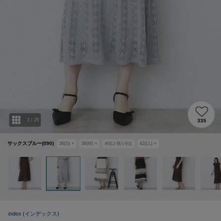
2
/
25
335
サックスブルー(090)
36(S)
×
38(M)
×
40(L)
残り
8
点
42(LL)
×
index
(インデックス)