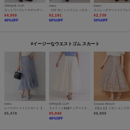
OPAQUE.CLIP
index
index
カットワークレースギャザーマキシスカート【洗濯機OK】
《XS~3L》ハイストレッチタイトスカート【洗濯機OK】
¥
4,950
¥
2,191
¥
2,739
40
%OFF
60
%OFF
50
%OFF
#イージーなウエストゴム スカート
index
OPAQUE.CLIP
Couture Brooch
レースマーメイドスカート【洗濯機OK】
ラメドット刺繍ティアードスカート【洗える】
¥
5,479
¥
5,940
¥
6,990
40
%OFF