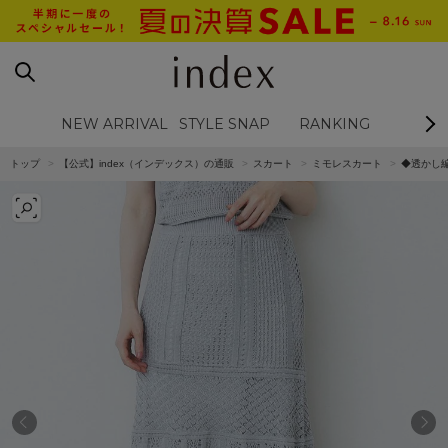
NEW ARRIVAL
STYLE SNAP
RANKING
BL
トップ
【公式】index（インデックス）の通販
スカート
ミモレスカート
◆透かし