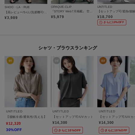
OPAQUE.CLIP
UNTITLED
SHOO・LA・RUE
『STORY Web7月掲載』 空気パンツ《接触冷感／UVケア／吸水速乾／防シワ／洗濯機OK》
【高レビュー/S-LL/洗濯機可/セットアップ可】着丈選べる 軽凛(かろりん) ひんやりフラップイージーパンツ
¥
5,979
¥
18,700
¥
3,989
さらに10%OFF
シャツ・ブラウスランキング
UNTITLED
UNTITLED
UNTITLED
【接触冷感/通気性/洗える】スタンドカラーフリルブラウス
【セットアップ可/UVカット/前後2WAY】リラクシー
【セットアップ可/UVカ
¥14,300
¥14,300
¥12,320
30%OFF
さらに10%OFF
さらに10%OFF