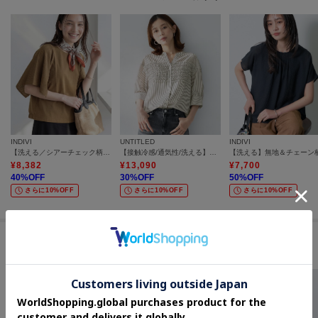
INDIVI
UNTITLED
INDIVI
【洗える／シアーチェック柄】異素材コンビスリーブトップス
【接触冷感/通気性/洗える】フロントフリルブラウス
¥
8,382
¥
13,090
¥
7,700
40
%OFF
30
%OFF
50
%OFF
さらに10%OFF
さらに10%OFF
さらに10%OFF
#イージーなウエストゴム スカート