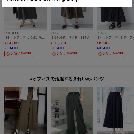
UNTITLED
INDIVI
Reflect
【セットアップ可/接触冷感/遮熱】リラクシーフレアスカート
【接触冷感／洗える／SETUP可能】シアーシャンブレータックフレアスカート
¥
14,960
¥
10,780
¥
8,382
20
%OFF
30
%OFF
40
%OFF
さらに10%OFF
さらに10%OFF
さらに10%OFF
#オフィスで活躍するきれいめパンツ