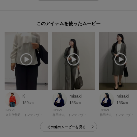
【生地詳細】
透け感：ややあり
このアイテムを使ったムービー
伸縮性：ややあり
生地の厚み：普通
裏地：なし
洗濯方法：洗濯機洗い可
モデル情報：身長167cm B79 W59 H87 着用サイズ：38（M）
K
misaki
misaki
159cm
153cm
153cm
INDIVI
INDIVI
INDIVI
立川伊勢丹 インディヴィ
梅田大丸 インディヴィ
梅田大丸 インディヴィ
その他のムービーを見る