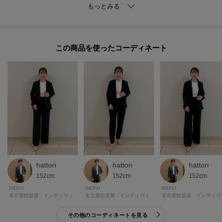
スーツやカーディガンのインナーとして活躍しますが、フリルデザインなの
で1枚でも着映えします。
【素材ポイント】
この商品を使った
シルキーな光沢を持ったパウダリーな風合いが特徴のジョーゼットクレープ
になります。
適度なストレッチ性を持ったリラクシーな着心地に、シワになりづらいイー
ジーケア性／吸水速乾性／接触冷感性／UVケア性を兼ね備えた素材になって
おります。
※この製品は、太陽光線中の紫外線（UV）を通しにくくします。この効果は
永久的ではありません。
※この製品は、吸水速乾効果のある素材を使用しています。この効果は永久
的ではありません。
hattori
hattori
hattori
152cm
152cm
152cm
INDIVI
INDIVI
INDIVI
※照明の関係により、実際よりも色味が違って見える場合があります。ま
名古屋松坂屋 インディヴィ
名古屋松坂屋 インディヴィ
名古屋松坂屋 インディヴ
た、パソコン・スマートフォンなどの環境により、若干製品と画像のカラー
その他のコーディネートを見る
が異なる場合もございます。