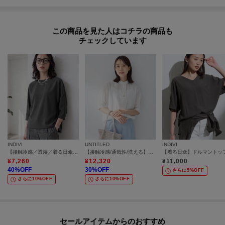
この商品を見た人はコチラの商品も
チェックしています
INDIVI
UNTITLED
INDIVI
【接触冷感／透湿／着る日傘】ドルマントップス
【接触冷感/通気性/洗える】スタンドカラーフリルブラウス
【着る日傘】ドルマントッ
¥
7,260
¥
12,320
¥
11,000
40
%OFF
30
%OFF
さらに5%OFF
さらに10%OFF
さらに10%OFF
セールアイテムからのおすすめ