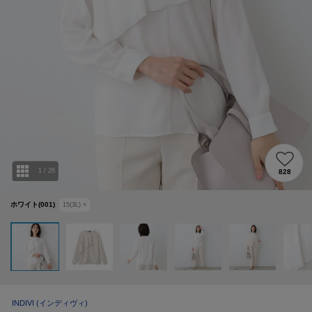
1
/
26
828
ホワイト(001)
15(3L)
×
INDIVI
(インディヴィ)