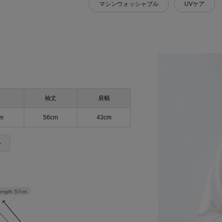
マシンウォッシャブル
UVケア
袖丈
肩幅
m
56cm
43cm
＞
length
57cm