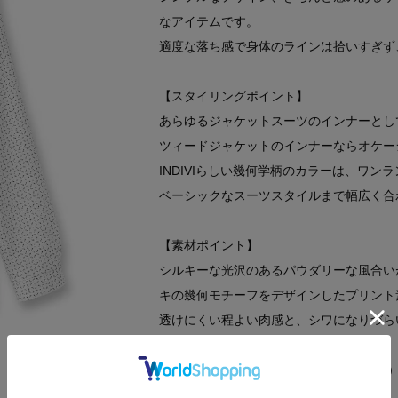
なアイテムです。
適度な落ち感で身体のラインは拾いすぎず
【スタイリングポイント】
あらゆるジャケットスーツのインナーとし
ツィードジャケットのインナーならオケー
INDIVIらしい幾何学柄のカラーは、ワ
ベーシックなスーツスタイルまで幅広く合
【素材ポイント】
シルキーな光沢のあるパウダリーな風合い
キの幾何モチーフをデザインしたプリント
透けにくい程よい肉感と、シワになりづら
※この製品は、太陽光線中の紫外線（UV