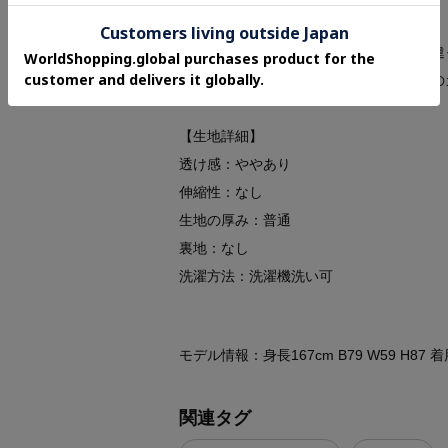
※照明の関係により、実際よりも色味が違
ォンなどの環境により、若干製品と画像の
【生地詳細】
透け感：ややあり
伸縮性：なし
生地の厚み：普通
裏地：なし
洗濯方法：洗濯機洗い可
モデル情報：身長167cm B79 W59 H87
関連タグ