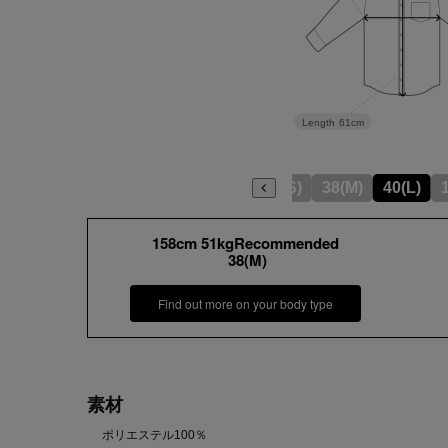
Length
61cm
05(XXS)
36(S)
38(M)
40(L)
158cm 51kgRecommended
38(M)
Find out more on your body type
素材
ポリエステル100％