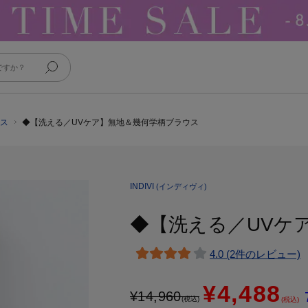
ウス
◆【洗える／UVケア】無地＆幾何学柄ブラウス
INDIVI
(インディヴィ)
◆【洗える／UVケ
4.0 (2件のレビュー)
¥4,488
¥
14,960
(税込)
(税込)