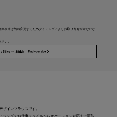
倉庫在庫は随時変更するためタイミングによりお取り寄せがかなわな
ださい。
 / 51kg
38(M)
Find your size
デザインブラウスです。
イジングでお仕事スタイルからオケージョン対応まで可能