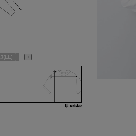
13(LL)
15(3L)
19(5L)