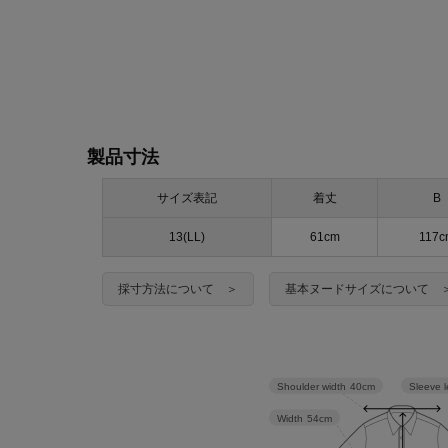
製品寸法
サイズ表記
着丈
B
13(LL)
61cm
117c
採寸方法について ＞
基本ヌードサイズについて 
Sleeve 
Shoulder width
40cm
Width
54cm