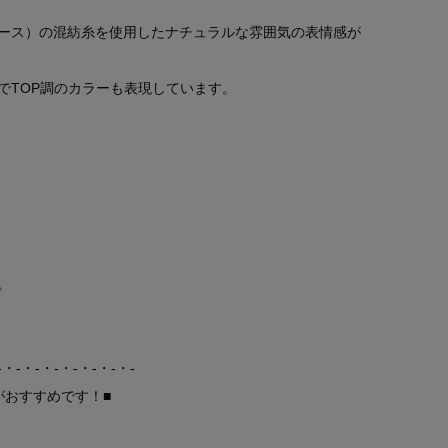
ース）の混紡糸を使用したナチュラルな雰囲気の表情感が
でTOP調のカラーも表現しています。
。
-・-・-・-・-・-・-・-
がおすすめです！■