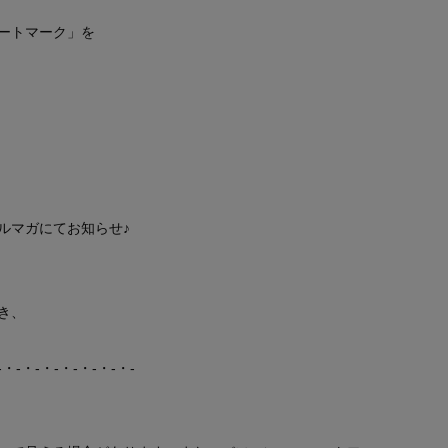
ートマーク」を
ルマガにてお知らせ♪
き、
-・-・-・-・-・-・-・-