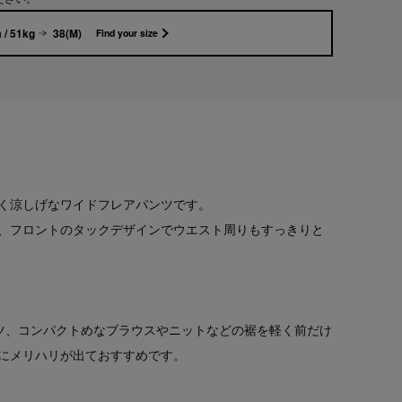
 / 51kg
38(M)
Find your size
く涼しげなワイドフレアパンツです。
、フロントのタックデザインでウエスト周りもすっきりと
ツ、コンパクトめなブラウスやニットなどの裾を軽く前だけ
グにメリハリが出ておすすめです。