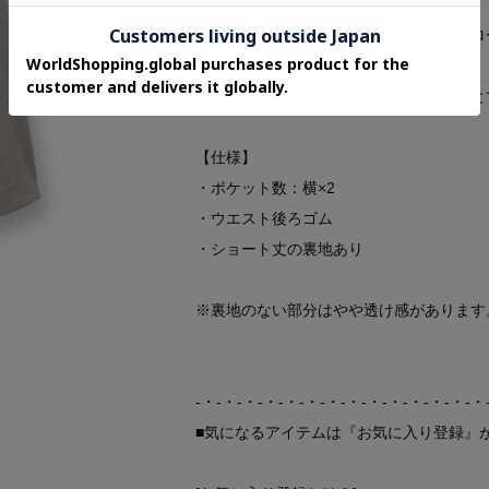
【素材ポイント】
天然繊維（コットン）と再生繊維（セルロ
特長の素材です。
ポリエステルを複合し、染め分けすること
【仕様】
・ポケット数：横×2
・ウエスト後ろゴム
・ショート丈の裏地あり
※裏地のない部分はやや透け感があります
-・-・-・-・-・-・-・-・-・-・-・-・-・-・
■気になるアイテムは『お気に入り登録』