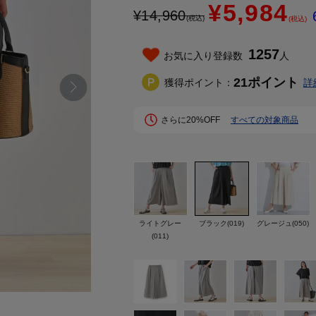
¥5,984
¥
14,960
(税込)
(税込)
1257
お気に入り登録数
人
21
ポイント
獲得ポイント：
詳
さらに20%OFF
すべての対象商品
ライトグレー
ブラック(019)
グレージュ(050)
(011)