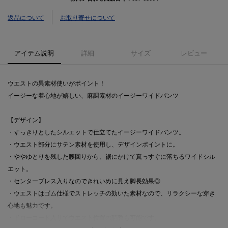
返品について
お取り寄せについて
アイテム説明
詳細
サイズ
レビュー
ウエストの異素材使いがポイント！
イージーな着心地が嬉しい、麻調素材のイージーワイドパンツ
【デザイン】
・すっきりとしたシルエットで仕立てたイージーワイドパンツ。
・ウエスト部分にサテン素材を使用し、デザインポイントに。
・ややゆとりを残した腰回りから、裾にかけて真っすぐに落ちるワイドシル
エット。
・センタープレス入りなのできれいめに見え脚長効果◎
・ウエストはゴム仕様でストレッチの効いた素材なので、リラクシーな穿き
心地も魅力です。
・ドローコード入りでウエスト位置の調整も可能です。