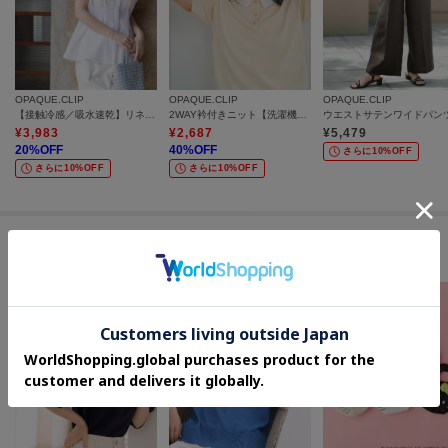
OPAQUE.CLIP
OPAQUE.CLIP
OPAQUE.CLIP
【接触冷感／吸水速乾】リネンライク タックフレンチスリーブブラウス《洗濯機OK》
2WAY衿付きニット【洗濯機OK】
¥
3,983
¥
2,687
¥
5,479
20
%OFF
40
%OFF
さらに10%OFF
さらに10%OFF
さらに10%OFF
セールアイテムからのおすすめ