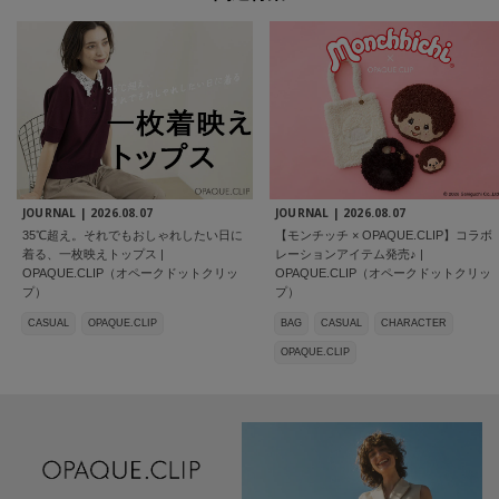
JOURNAL |
2026.08.07
JOURNAL |
2026.08.07
35℃超え。それでもおしゃれしたい日に
【モンチッチ × OPAQUE.CLIP】コラボ
着る、一枚映えトップス |
レーションアイテム発売♪ |
OPAQUE.CLIP（オペークドットクリッ
OPAQUE.CLIP（オペークドットクリッ
プ）
プ）
CASUAL
OPAQUE.CLIP
BAG
CASUAL
CHARACTER
OPAQUE.CLIP