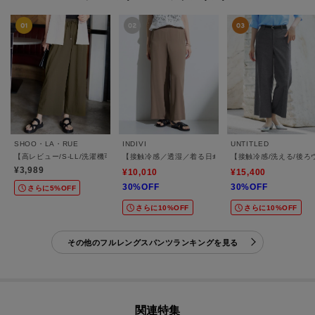
SHOO・LA・RUE
INDIVI
UNTITLED
【高レビュー/S-LL/洗濯機可/セットアップ可】着丈選べる 軽凛(かろりん) ひんやりフ
【接触冷感／透湿／着る日傘】イージーワイドパンツ
【接触冷感/洗える/後
¥3,989
¥10,010
¥15,400
30%OFF
30%OFF
さらに5%OFF
さらに10%OFF
さらに10%OFF
その他のフルレングスパンツランキングを見る
関連特集