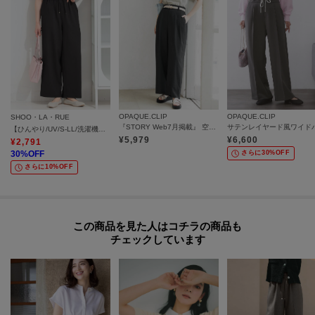
OPAQUE.CLIP
OPAQUE.CLIP
SHOO・LA・RUE
『STORY Web7月掲載』 空気パンツ《接触冷感／UVケア／吸水速乾／防シワ／洗濯機OK》
【ひんやり/UV/S-LL/洗濯機可】通気性〇 イージーワイドパンツ
¥
5,979
¥
6,600
¥
2,791
30
%OFF
さらに30%OFF
さらに10%OFF
この商品を見た人はコチラの商品も
チェックしています