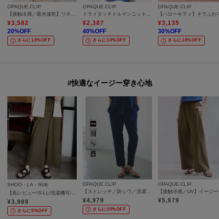
OPAQUE.CLIP
OPAQUE.CLIP
OPAQUE.CLIP
【接触冷感／吸水速乾】リネンライク タックスリーブブラウス《セットアップ対応／洗濯機OK》
ドライタッチドルマンニット【洗濯機OK】
¥
3,582
¥
2,387
¥
3,135
20
%OFF
40
%OFF
30
%OFF
さらに10%OFF
さらに10%OFF
さらに10%OFF
#快適なイージー穿き心地
OPAQUE.CLIP
OPAQUE.CLIP
SHOO・LA・RUE
【ストレッチ／防シワ／洗濯機OK】美脚イージーテーパードパンツ《SS～LL／5col／セットアップ可／丈が選べる》
【接触
【高レビュー/S-LL/洗濯機可/セットアップ可】着丈選べる 軽凛(かろりん) ひんやりフラップイージーパンツ
¥
4,979
¥
5,979
¥
3,989
さらに20%OFF
さらに5%OFF