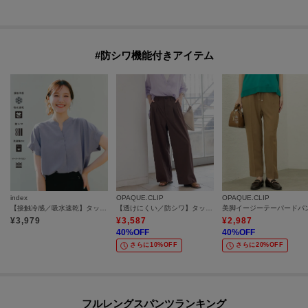
#防シワ機能付きアイテム
index
OPAQUE.CLIP
OPAQUE.CLIP
【接触冷感／吸水速乾】タックスキッパーブラウス《防シワ／イージーアイロン／洗濯機OK／9col》
【透けにくい／防シワ】タックワイドパンツ《UVケア・吸水速乾・洗濯機OK》
¥
3,979
¥
3,587
¥
2,987
40
%OFF
40
%OFF
さらに10%OFF
さらに20%OFF
フルレングスパンツランキング