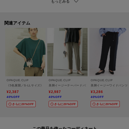
【素材】
・ドライなタッチの麻調ポリエステル素材を使用。
・マシンウォッシャブルやイージーアイロン機能付きで、お家でのお手入れ
関連アイテム
も簡単です。
【仕様】
・ポケット数：横×2
・ウエスト総ゴム
・裏地なし
OPAQUE.CLIP
OPAQUE.CLIP
OPAQUE.CLIP
※照明の関係により、実際よりも色味が違って見える場合があります。ま
《5色展開／S-LLサイズ》リラクシーメッシュニット【洗濯機洗い可】
美脚イージーテーパードパンツ【防シワ／洗濯機洗い可／
美脚イージーワイドパンツ
た、パソコン・スマートフォンなどの環境により、若干製品と画像のカラー
¥2,387
¥2,987
¥3,286
40%OFF
40%OFF
40%OFF
が異なる場合もございます。
さらに20%OFF
さらに20%OFF
さらに20%OFF
モデル情報：身長163cm B82 W62 H91 着用サイズ：38（M）
この商品を使った