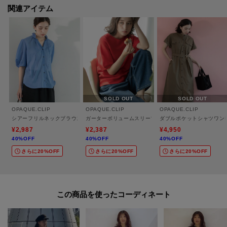
た、パソコン・スマートフォンなどの環境により、若干製品と画像のカラー
関連アイテム
が異なる場合もございます。
モデル情報：身長165cm B72 W57 H84 着用サイズ：38（M）
SOLD OUT
SOLD OUT
OPAQUE.CLIP
OPAQUE.CLIP
OPAQUE.CLIP
シアーフリルネックブラウス【洗濯機洗い可】
ガーターボリュームスリーブニット【UVケア／洗濯機洗
ダブルポケットシャツワン
¥2,987
¥2,387
¥4,950
40%OFF
40%OFF
40%OFF
さらに20%OFF
さらに20%OFF
さらに20%OFF
この商品を使った