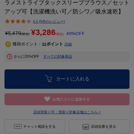
ラメストライプタックスリーブブラウス／セット
アップ可【洗濯機洗い可／防シワ／吸水速乾】
4.2 (5件のレビュー)
¥3,286
¥
5,479
40%OFF
(税込)
(税込)
獲得ポイント：
ポイント
11
詳細
さらに20%OFF
すべての対象商品
カートに入れる
お気に入りに追加する
店頭受取り可：
受取り対象店舗はこちら >
チャット相談をする
店頭在庫を見る