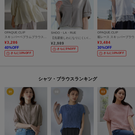
OPAQUE.CLIP
OPAQUE.CLIP
SHOO・LA・RUE
スキッパーペプラムブラウス【洗濯機OK】
裾レース
【洗濯後しわになりにくい/インせずきまる】お袖のハシゴレースが涼やかな印象 麻調スキッパーブラウス
¥
3,286
¥
3,484
¥
2,989
40
%OFF
30
%OFF
さらに5%OFF
さらに10%OFF
さらに10%OFF
シャツ・ブラウスランキング