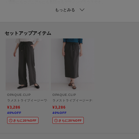
・通勤にもカジュアルにも着回せるデザインブラウスです。
※後ろボタン開き
※同素材で、イージーナロースカート（637-73010）、イージーパンツ
（637-63017）もお作りしており、セットアップでの着用も可能です。
セットアップアイテム
【素材】
・梳毛調のポリエステル素材に、上品なフィルムラメストライプ柄を効かせ
た、きれいめに着こなせる素材。
・クリーンできちんと感がありながら、シワになりにくい防シワ機能でお手
入れしやすい素材感。
・ストレッチ性もあり着心地も◎
・吸水速乾機能とマシンウォッシャブルでご自宅でのお洗濯も可能。
OPAQUE.CLIP
OPAQUE.CLIP
ラメストライプイージーワイドパンツ／セットアップ可【洗濯機洗い可／防シワ／吸水
ラメストライプイージーナロースカート／セットアップ可
※この製品は、吸水速乾効果のある素材を使用しています。この効果は永久
¥3,286
¥3,286
40%OFF
40%OFF
的ではありません。
さらに20%OFF
さらに20%OFF
※照明の関係により、実際よりも色味が違って見える場合があります。ま