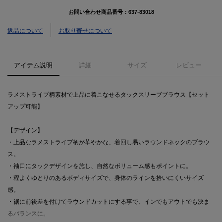
お問い合わせ商品番号：
637-83018
返品について
お取り寄せについて
アイテム説明
詳細
サイズ
レビュー
ラメストライプ柄素材で上品に着こなせるタックスリーブブラウス【セット
アップ可能】
【デザイン】
・上品なラメストライプ柄が華やかな、着回し易いラウンドネックのブラウ
ス。
・袖口にタックデザインを施し、自然なボリューム感もポイントに。
・程よくゆとりのあるボディサイズで、身体のラインを拾いにくいサイズ
感。
・裾に前後差を付けてラウンドカットにする事で、インでもアウトでも決ま
るバランスに。