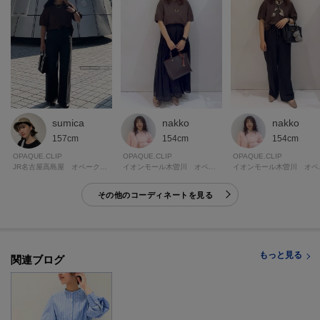
sumica
nakko
nakko
157cm
154cm
154cm
OPAQUE.CLIP
OPAQUE.CLIP
OPAQUE.CLIP
JR名古屋高島屋 オペーク・ドット・クリップ
イオンモール木曽川 オペーク・ドット・クリップ
イオンモ
その他のコーディネートを見る
もっと見る
関連ブログ