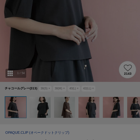
1
/
54
2143
チャコールグレー(313)
36(S)
×
38(M)
×
40(L)
×
42(LL)
×
OPAQUE.CLIP
(オペークドットクリップ)