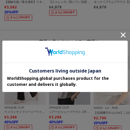
【接触冷感／吸水速乾】リネンライク タックスリーブブラウス《セットアップ対応／洗濯機OK》
【ストレッチ／防シワ／洗濯機OK】タックスリーブブラウス《SS～LL／6col／セットアップ可》
¥
3,582
¥
4,979
¥
4,979
20
%OFF
さらに30%OFF
さらに10%OFF
この商品を見た人はコチラの商品も
チェックしています
OPAQUE.CLIP
OPAQUE.CLIP
SHOO・LA・RUE
ラメストライプイージーワイドパンツ／セットアップ可【洗濯機洗い可／防シワ／吸水速乾】
シアービジューブラウス【手洗い可】
¥
3,286
¥
3,286
¥
2,790
40
%OFF
40
%OFF
20
%OFF
さらに20%OFF
さらに20%OFF
さらに10%OFF