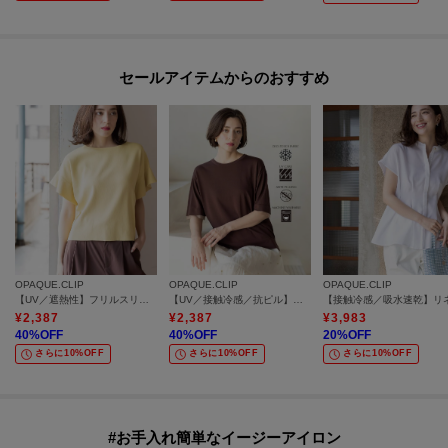
セールアイテムからのおすすめ
OPAQUE.CLIP
OPAQUE.CLIP
OPAQUE.CLIP
【UV／遮熱性】フリルスリーブニット《7col／洗濯機OK》
【UV／接触冷感／抗ピル】シアー＆レイヤード風さらりニット《洗濯機OK》
¥
2,387
¥
2,387
¥
3,983
40
%OFF
40
%OFF
20
%OFF
さらに10%OFF
さらに10%OFF
さらに10%OFF
#お手入れ簡単なイージーアイロン