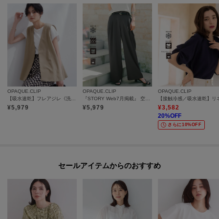
OPAQUE.CLIP
OPAQUE.CLIP
OPAQUE.CLIP
【吸水速乾】フレアジレ《洗濯機OK／セットアップ対応可》
『STORY Web7月掲載』 空気パンツ《接触冷感／UVケア／吸水速乾／防シワ／洗濯機OK》
¥
5,979
¥
5,979
¥
3,582
20
%OFF
さらに10%OFF
セールアイテムからのおすすめ