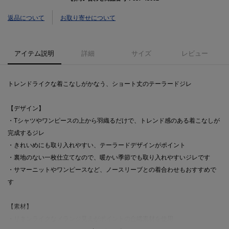
返品について
お取り寄せについて
アイテム説明
詳細
サイズ
レビュー
トレンドライクな着こなしがかなう、ショート丈のテーラードジレ
【デザイン】
・Tシャツやワンピースの上から羽織るだけで、トレンド感のある着こなしが
完成するジレ
・きれいめにも取り入れやすい、テーラードデザインがポイント
・裏地のない一枚仕立てなので、暖かい季節でも取り入れやすいジレです
・サマーニットやワンピースなど、ノースリーブとの着合わせもおすすめで
す
【素材】
・リネンライクなメランジ見えがポイントの合繊素材を使用