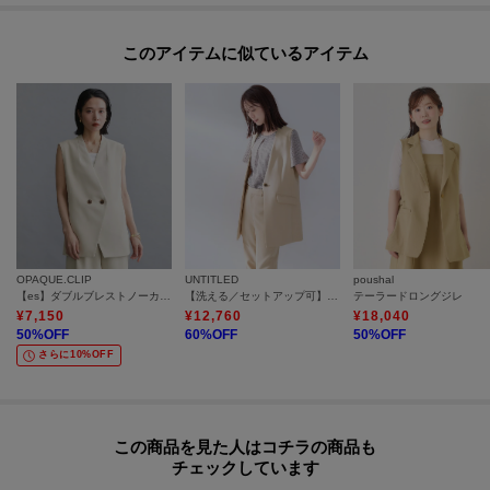
このアイテムに似ているアイテム
OPAQUE.CLIP
UNTITLED
poushal
【es】ダブルブレストノーカラージレ/セットアップ対応可【洗える】
【洗える／セットアップ可】カラーレスジレ
テーラードロングジレ
¥
7,150
¥
12,760
¥
18,040
50
%OFF
60
%OFF
50
%OFF
さらに10%OFF
この商品を見た人はコチラの商品も
チェックしています