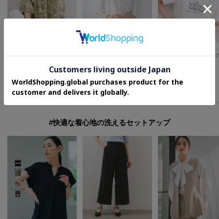
OPAQUE.CLIP
UNTITLED
OPAQUE.CLIP
チェック柄ペプラムブラウス【洗濯機OK】
【接触冷感/通気性/洗える】スタンドカラーフリルブラウス
¥
2,989
¥
12,320
¥
2,785
50
%OFF
30
%OFF
30
%OFF
さらに15%OFF
さらに10%OFF
さらに10%OFF
#快適な着心地の洗えるセットアップ