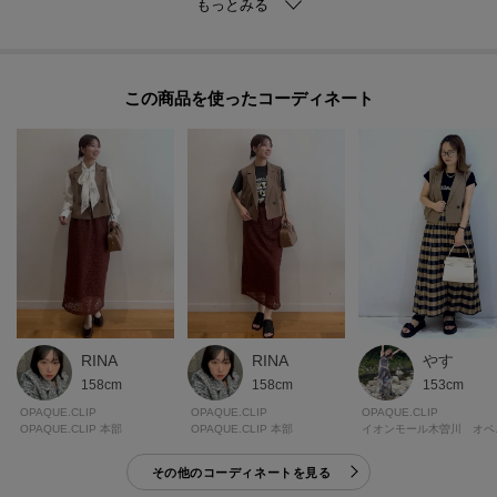
・薄手なのでカーディガンライクに軽く羽織ることができる一枚
・マシンウォッシャブルでお手入れも簡単です
・暖かい季節にも取り入れやすい接触冷感素材
この商品を使った
【仕様】
・ポケット横×2
・裏地なし
※照明の関係により、実際よりも色味が違って見える場合があります。ま
た、パソコン・スマートフォンなどの環境により、若干製品と画像のカラー
が異なる場合もございます。
モデル情報：身長163cm B82 W62 H91 着用サイズ：38（M）
RINA
やす
RINA
158cm
153cm
158cm
OPAQUE.CLIP
OPAQUE.CLIP
OPAQUE.CLIP
OPAQUE.CLIP 本部
イオンモ
OPAQUE.CLIP 本部
その他のコーディネートを見る