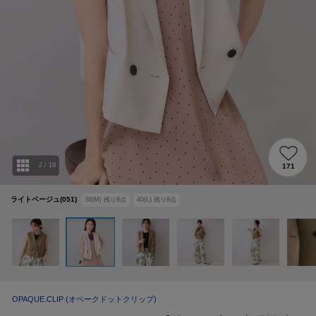
2
/
19
171
ライトベージュ(051)
38(M)
残り
8
点
40(L)
残り
8
点
OPAQUE.CLIP
(オペークドットクリップ)