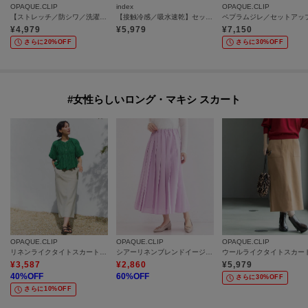
OPAQUE.CLIP
index
OPAQUE.CLIP
【ストレッチ／防シワ／洗濯機OK】スキッパーブラウス《SS～LL／5col／セットアップ可》
【接触冷感／吸水速乾】セットアップ対応ラップストレートパンツ《イージーアイロン／洗濯機OK》
¥
4,979
¥
5,979
¥
7,150
さらに20%OFF
さらに30%OFF
#女性らしいロング・マキシ スカート
OPAQUE.CLIP
OPAQUE.CLIP
OPAQUE.CLIP
リネンライクタイトスカート【洗濯機OK】
シアーリネンブレンドイージープリーツスカート【洗濯機OK】
¥
3,587
¥
2,860
¥
5,979
40
%OFF
60
%OFF
さらに30%OFF
さらに10%OFF