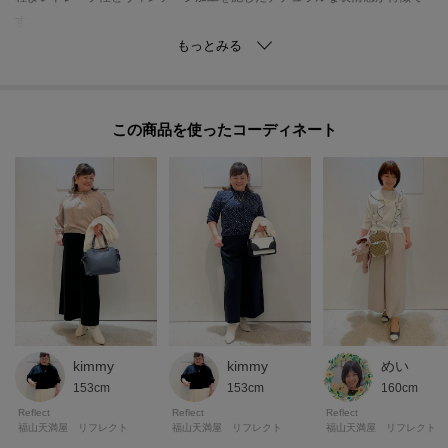
す。
【仕様】
・ポケット数：横×2 後ろ（ダミー）×2
・左脇ファスナー
この商品を使った
・ウエスト後ろゴム
・裏地あり
※ピンクベージュ（053）はやや透け感があります。
※照明の関係により、実際よりも色味が違って見える場合があります。ま
た、パソコン・スマートフォンなどの環境により、若干製品と画像のカラー
が異なる場合もございます。
kimmy
kimmy
めい
-・-・-・-・-・-・-・-・-・-・-・-・-・-・-・-・-・-・-・-・-・-
153cm
153cm
160cm
◎気になるアイテムは『お気に入り登録』がおすすめです◎
Reflect
Reflect
Reflect
福山天満屋 リフレクト
福山天満屋 リフレクト
福山天満屋 リフレクト