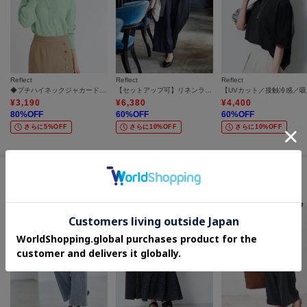
Reflect
Reflect
Reflect
◆プチハイネックジャカードニット
【セットアップ可】リネンライクソフトカーブパンツ
【UV
¥
3,190
¥
6,380
¥
4,400
80
%OFF
60
%OFF
60
%OFF
さらに5%OFF
さらに10%OFF
さらに10%OFF
セールアイテムからのおすすめ