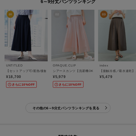
6～9分丈パンツランキング
UNTITLED
OPAQUE.CLIP
index
【セットアップ可/遮熱/接触冷感/UVカット】リラクシーガウチョパンツ
シアースカンツ【洗濯機OK】
【接触冷感／吸水速乾】
¥18,700
¥5,979
¥5,479
さらに10%OFF
さらに10%OFF
その他の6～9分丈パンツランキングを見る