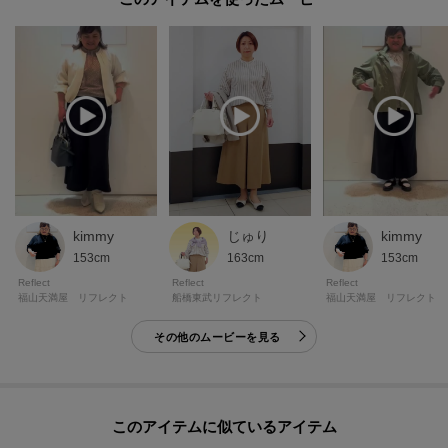
kimmy
じゅり
kimmy
153cm
163cm
153cm
Reflect
Reflect
Reflect
福山天満屋 リフレクト
船橋東武リフレクト
福山天満屋 リフレクト
その他のムービーを見る
このアイテムに似ているアイテム