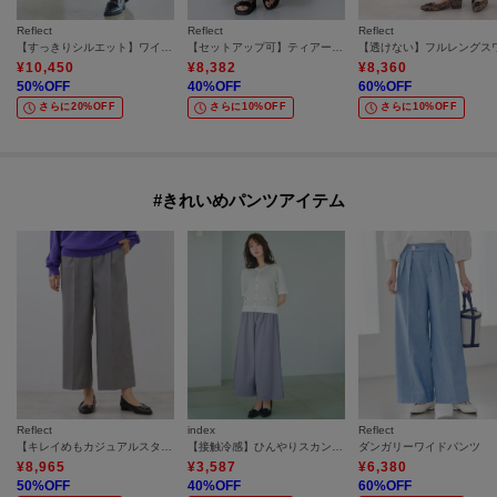
Reflect
Reflect
Reflect
【すっきりシルエット】ワイドクロップドパンツ
【セットアップ可】ティアードロングスカート
¥
10,450
¥
8,382
¥
8,360
50
%OFF
40
%OFF
60
%OFF
さらに20%OFF
さらに10%OFF
さらに10%OFF
#きれいめパンツアイテム
Reflect
index
Reflect
【キレイめもカジュアルスタイルも◎】ストレートワイドシルエットパンツ
【接触冷感】ひんやりスカンツワイドパンツ《洗濯機OK/防シワ》
ダンガリーワイドパンツ
¥
8,965
¥
3,587
¥
6,380
50
%OFF
40
%OFF
60
%OFF