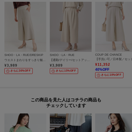
COUP DE CHANCE
SHOO・LA・RUE/DRESKIP
SHOO・LA・RUE
ウエストまわりをすっきり魅せる デザインガウチョパンツ
【通勤/デイリー/セットアップ可】マルチに使える カットジョーゼット ワイドパンツ
¥
11,352
¥
3,989
¥
3,989
40
%OFF
さらに30%OFF
さらに15%OFF
さらに10%OFF
この商品を見た人はコチラの商品も
チェックしています