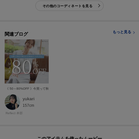
[お気に入り登録とは？]
その他のコーディネートを見る
オンラインサイトの各アイテムにある「ハートマーク」を
クリックして簡単に追加できます！
[おすすめPOINT]
もっと見る
関連ブログ
お得な情報をGETできます♪
POINT.1
再入荷通知や、値下げ情報・在庫状況をメルマガにてお知らせ♪
POINT.2
マイページでお気に入り一覧をチェックでき、
《 50～80%OFF 》今買って秋まで使える！大本命セールアイテム
自分だけのお買い物リストがつくれる♪
-・-・-・-・-・-・-・-・-・-・-・-・-・-・-・-・-・-・-・-・-・-
yukari
157cm
Reflect 本部
モデル情報：身長166cm B80 W59 H85 着用サイズ：09（M）
このアイテムを使ったムービー