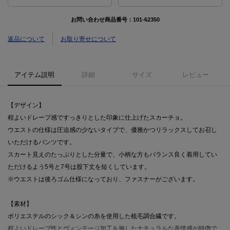
お問い合わせ商品番号：
101-62350
返品について
お取り寄せについて
アイテム説明
詳細
サイズ
レビュー
【デザイン】
程よいドレープ感ですっきりとした印象に仕上げたスカーチョ。
ウエストの仕様は圧迫感の少ないタイプで、優雅かつリラックスしてお召し
いただけるパンツです。
スカート見えのたっぷりとした分量で、小柄な方もバランス良く着用してい
ただけるよう5号と7号は股下丈を短くしています。
※ウエストは後ろゴム仕様になっており、ファスナーがございます。
【素材】
ポリエステルのシック＆シンの糸を使用した梳毛調合繊です。
程よいドレープ性とヴィンテージ加工を施したナチュラルな表情感が特徴で