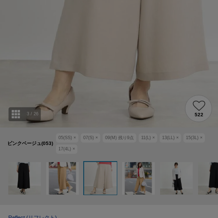
3
/
26
522
05(SS)
×
07(S)
×
09(M)
残り
9
点
11(L)
×
13(LL)
×
15(3L)
×
ピンクベージュ(053)
17(4L)
×
Reflect
(リフレクト)