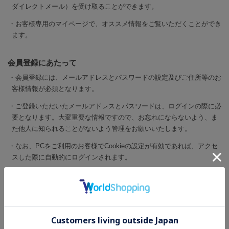
ダイレクトメール）を受け取ることができます。
お客様専用のマイページで、オススメ情報をご覧いただくことができ
ます。
会員登録にあたって
会員登録には、メールアドレスとパスワードの設定及びご住所等のお
客様情報が必須となります。
ご登録いただいたメールアドレスとパスワードは、ログインの際に必
要となります。大変重要な情報ですので、お忘れにならないよう、ま
た他人に知られることがないよう管理をお願いいたします。
なお、PCをご利用のお客様でCookieの設定が有効であれば、アクセ
スした際に自動的にログインされます。
異なるメールアドレスで複数のご登録はご遠慮いただいております。
（お1人様1登録）
万一複数ご登録されている場合、カードを複数枚お持ちの場合もポイ
ントやご購入の履歴を統合することはできません。