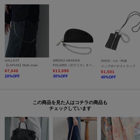
GALLEST
HIROKO HAYASHI
SHOO・LA・RUE
【LAPUIS】Multi chain
POLARIS（ポラリス）キーケース
ジップポーチストラップ
¥
7,040
¥
13,090
¥
1,501
20
%OFF
30
%OFF
40
%OFF
この商品を見た人はコチラの商品も
チェックしています