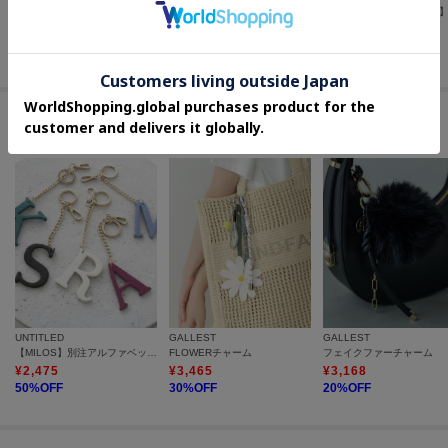
【たっぷり収納！／通勤におすすめ】’26春夏毎日バッグ
CATチャーム
¥
5,500
¥
3,960
¥
12,320
50
%OFF
20
%OFF
30
%OFF
#ギフトにもおすすめのチャーム
UNTITLED
GALLEST
GALLEST
【MILOS】別注アルファベットチャーム
FLOWERチャーム
フェイクファーチャーム
¥
2,475
¥
3,465
¥
3,168
50
%OFF
30
%OFF
20
%OFF