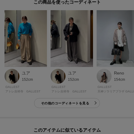
この商品を使った
※照明の関係により、実際よりも色味が違って見える場合があります。ま
た、パソコン・スマートフォンなどの環境により、若干製品と画像のカラー
が異なる場合もございます。
ユア
ユア
Reno
152cm
152cm
154cm
GALLEST
GALLEST
GALLEST
アトレ吉祥寺 GALLEST
アトレ吉祥寺 GALLEST
その他のコーディネートを見る
このアイテムに似ているアイテム