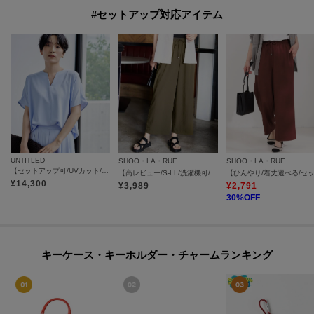
#セットアップ対応アイテム
UNTITLED
SHOO・LA・RUE
SHOO・LA・RUE
【セットアップ可/UVカット/接触冷感/UVカット】リラクシーキーVネックブラウス
【高レビュー/S-LL/洗濯機可/セットアップ可】着丈選べる 軽凛(かろりん) ひんやりフラップイージーパンツ
¥
14,300
¥
3,989
¥
2,791
30
%OFF
キーケース・キーホルダー・チャームランキング