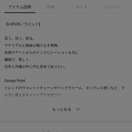
アイテム説明
詳細
サイズ
レビュー
【LAPUIS／ラピュイ】
這う。沿う。彩る。
マテリアルと曲線が織りなす装飾。
自然やアートからのインスピレーションを元に
繊細で、美しく、
日常と洋服の中に佇む存在でありたい。
Design Point
トレンドのウォレットチェーンやバッグチャーム、ネックレス使いなど、マ
ルチに使えるチェーンアクセサリー。
留める位置や着け方次第で、様々な表情を楽しめます。
いつものスタイリング、バッグなど雑貨に取り入れて、気分で付け替えを楽
しんで。