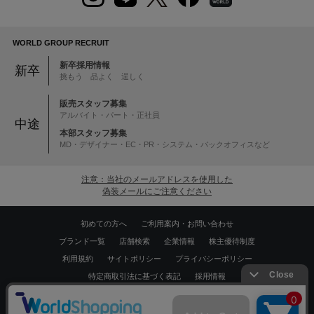
WORLD GROUP RECRUIT
新卒採用情報
新卒
挑もう 品よく 逞しく
販売スタッフ募集
アルバイト・パート・正社員
中途
本部スタッフ募集
MD・デザイナー・EC・PR・システム・バックオフィスなど
注意：当社のメールアドレスを使用した
偽装メールにご注意ください
初めての方へ
ご利用案内・お問い合わせ
ブランド一覧
店舗検索
企業情報
株主優待制度
利用規約
サイトポリシー
プライバシーポリシー
特定商取引法に基づく表記
採用情報
Copyrights © WORLD CO.,LTD. All rights reserved.