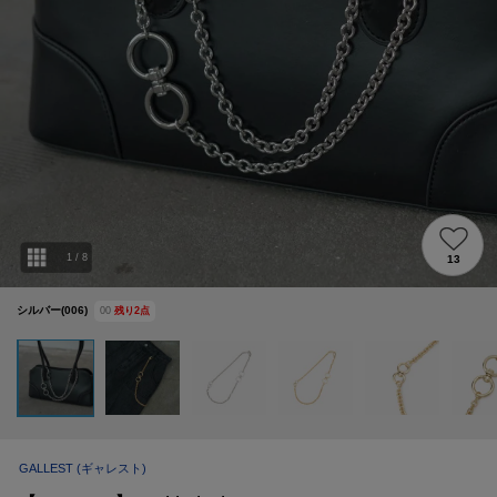
1
/
8
13
シルバー(006)
00
残り
2
点
GALLEST
(ギャレスト)