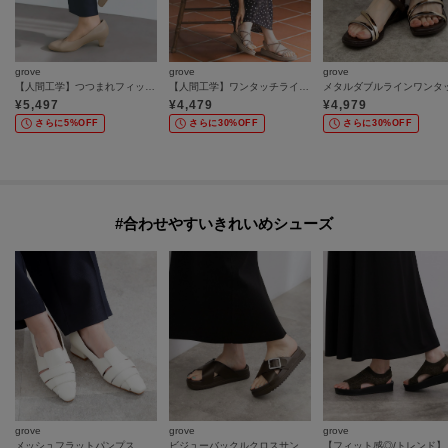
grove
grove
grove
【人間工学】つつまれフィットパンプス【入卒対応可】
【人間工学】ワンタッチラインストーンストラップ厚底サンダル
¥
5,497
¥
4,479
¥
4,979
さらに5%OFF
さらに30%OFF
さらに30%OFF
#合わせやすいきれいめシューズ
grove
grove
grove
メッシュフラットパンプス
ビジューバックルクロスサンダル
【フィッ