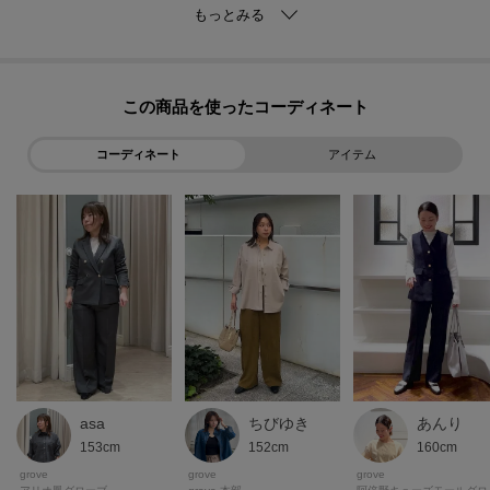
パンツスタイルもスカートスタイルにも合わせやすくソックス合わせもでき
るので、ON／OFF問わず幅広いスタイリングにお使いいただけるアイテムで
す。
この商品を使った
コーディネート
アイテム
※照明の関係により、実際よりも色味が違って見える場合があります。ま
た、パソコン・スマートフォンなどの環境により、若干製品と画像のカラー
が異なる場合もございます。
＊＊＊＊＊＊＊＊＊＊＊＊＊＊＊＊＊＊＊＊＊＊＊＊＊＊＊＊＊
【お買い物をよりお楽しみいただくために♪】
＼＼気になるアイテムはお気に入り登録がおすすめ！／／
ちびゆき
asa
あんり
◆オンラインサイトの商品ページにある
152cm
153cm
160cm
『ハートマーク』をクリックして簡単に追加できます。
grove
grove
grove