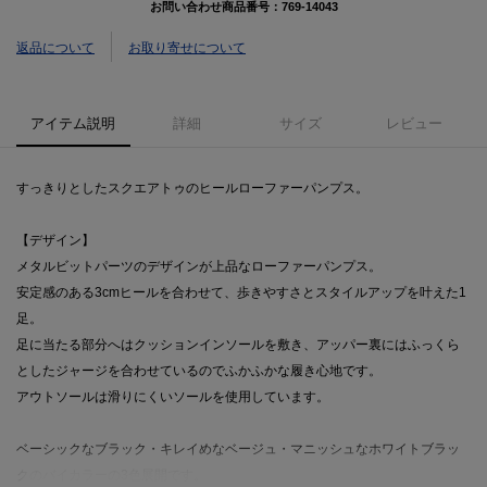
お問い合わせ商品番号：
769-14043
返品について
お取り寄せについて
アイテム説明
詳細
サイズ
レビュー
すっきりとしたスクエアトゥのヒールローファーパンプス。
【デザイン】
メタルビットパーツのデザインが上品なローファーパンプス。
安定感のある3cmヒールを合わせて、歩きやすさとスタイルアップを叶えた1
足。
足に当たる部分へはクッションインソールを敷き、アッパー裏にはふっくら
としたジャージを合わせているのでふかふかな履き心地です。
アウトソールは滑りにくいソールを使用しています。
ベーシックなブラック・キレイめなベージュ・マニッシュなホワイトブラッ
クのバイカラーの3色展開です。