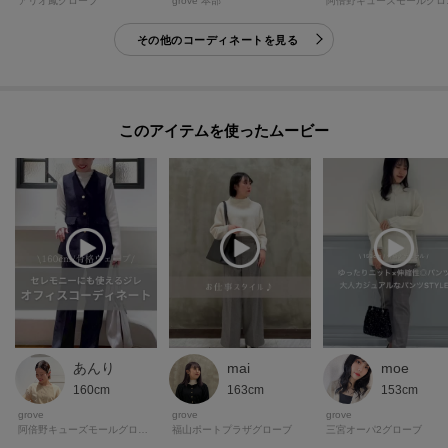
grove 本部
アリオ鳳グローブ
阿倍
再入荷通知や値下げ情報、在庫状況をメルマガにてお知らせ！
その他のコーディネートを見る
マイページにてお気に入り一覧もチェックできます！！
＊＊＊＊＊＊＊＊＊＊＊＊＊＊＊＊＊＊＊＊＊＊＊＊＊＊＊＊＊
このアイテムを使ったムービー
【25SS】【25AW】
あんり
mai
moe
160cm
163cm
153cm
grove
grove
grove
阿倍野キューズモールグローブ
福山ポートプラザグローブ
三宮オーパ2グローブ