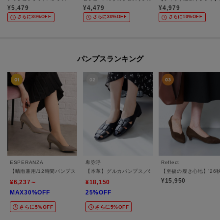
¥
5,479
¥
4,479
¥
4,979
さらに30%OFF
さらに30%OFF
さらに10%OFF
パンプスランキング
ESPERANZA
卑弥呼
Reflect
【晴雨兼用/12時間パンプス】約7.5cm 歩きやすくて疲れにくい
【本革】グルカパンプス／661104
【至福の履き心地】’26
¥15,950
¥6,237～
¥18,150
MAX30%OFF
25%OFF
さらに5%OFF
さらに5%OFF