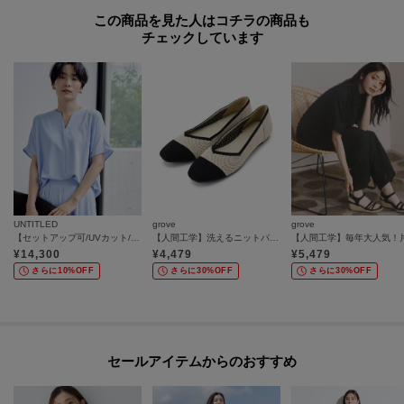
この商品を見た人はコチラの商品も
チェックしています
UNTITLED
grove
grove
【セットアップ可/UVカット/接触冷感/UVカット】リラクシーキーVネックブラウス
【人間工学】洗えるニットパンプス
¥
14,300
¥
4,479
¥
5,479
さらに10%OFF
さらに30%OFF
さらに30%OFF
セールアイテムからのおすすめ