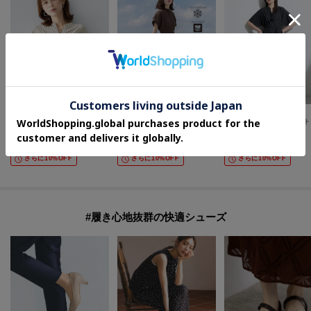
UNTITLED
OPAQUE.CLIP
INDIVI
【接触冷感/通気性/洗える】フロントフリルブラウス
【接触冷感／吸水速乾】リネンライク シャツワンピース《洗濯機OK》
【撥
¥
13,090
¥
5,775
¥
16,720
30
%OFF
30
%OFF
20
%OFF
さらに10%OFF
さらに10%OFF
さらに10%OFF
#履き心地抜群の快適シューズ