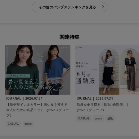
その他のパンプスランキングを見る
関連特集
JOURNAL |
2026.07.31
JOURNAL |
2026.07.31
【新デザイン＆カラー】暑い夏を変える
酷暑を乗り切る！8月の通勤服。 |
大人のための名品ニット | grove（グロー
grove（グローブ）
ブ）
CASUAL
grove
通勤
CASUAL
grove