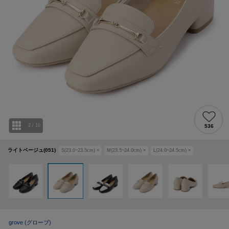
2
/
10
536
ライトベージュ(051)
S(23.0~23.5cm)
×
M(23.5~24.0cm)
×
L(24.0~24.5cm)
×
grove
(グローブ)