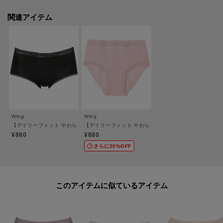
デザインはシンプルに、とにかくやさしいはきごこちにこだわった、定番の
関連アイテム
デイリーショーツ。脇に縫い目をなくしたフラットな肌あたりの、はきこみ
ふかめタイプ。身生地部には吸放湿性のある伸びのよい綿混素材を使用して
いるのでムレにくく、すっぽり包みこまれるようなフィット感に。ウエスト
と裾まわりに肌あたりのよいレースを使用し、とことんやさしく仕上げまし
た。身生地部素材は、適切に管理された森林の木材（パルプ）から生まれた
※TENCEL（TM）ブランドの繊維を使用。
※TENCEL（TM）及びテンセル（TM） は、Lenzing AGの商標です
Wing
Wing
【デイリーフィット やわらかコットン】 ショーツ はきこみ丈ふつう EC2330
【デイリーフィット やわらかコットン】 ショーツ はきこみ
¥880
¥880
※照明の関係により、実際よりも色味が違って見える場合があります。ま
さらに20%OFF
た、パソコン・スマートフォンなどの環境により、若干製品と画像のカラー
が異なる場合もございます。
このアイテムに似ているアイテム