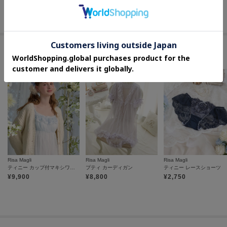
60
%OFF
50
%OFF
20
%OFF
さらに15%OFF
さらに10%OFF
#上品な華やかレースランジェリー
Risa Magli
Risa Magli
Risa Magli
ティニー カップ付マキシワンピース
プティ カーディガン
ティニー レースショーツ
¥
9,900
¥
8,800
¥
2,750