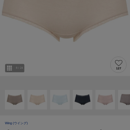
8
/
24
127
Wing
(ウイング)