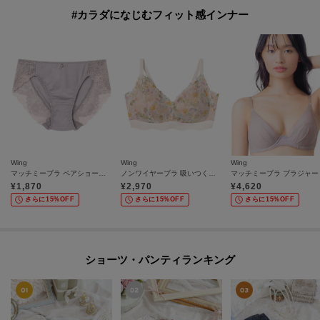
#カラダになじむフィット感インナー
Wing
Wing
Wing
マッチミーブラ ペアショーツ やさしいフィット感 はきこみ丈あさめ KF2921
ノンワイヤーブラ 吸いつくようなフィット感 軽いつけごこち KB4100
¥
1,870
¥
2,970
¥
4,620
さらに15%OFF
さらに15%OFF
さらに15%OFF
ショーツ・パンティランキング