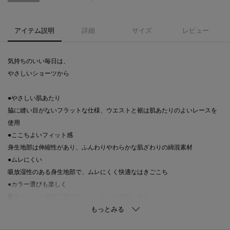
アイテム説明
詳細
サイズ
レビュー
気持ちのいい毎日は、
やさしいショーツから
●やさしい肌あたり
脇に縫い目がないフラットな仕様、ウエストと裾は肌あたりのよいレースを
使用
●ここちよいフィット感
身生地部は伸縮性があり、ふんわりやわらかな肌ざわりの綿混素材
●ムレにくい
吸放湿性のある身生地部で、ムレにくく快適なはきごこち
●カラー選びも楽しく
豊富なカラー展開で選び方いろいろ、毎日楽しめる
・はきこみ丈：ふかめ（深ばき）