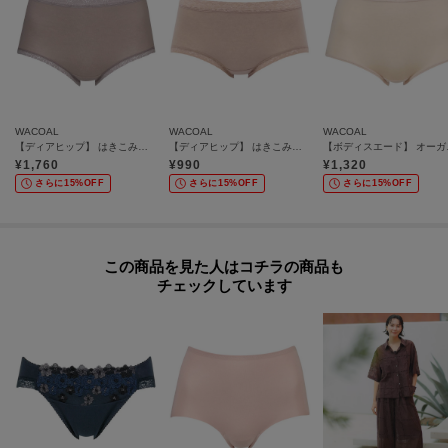
WACOAL
WACOAL
WACOAL
【ディアヒップ】 はきこみ丈ふかめ ショーツ／PPA112
【ディアヒップ】 はきこみ丈ふつう ショーツ／PPA111
【ボディスエー
¥
1,760
¥
990
¥
1,320
さらに15%OFF
さらに15%OFF
さらに15%OFF
この商品を見た人はコチラの商品も
チェックしています