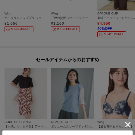
Wing
Wing
OPAQUE.CLIP
ナチュラルアップブラ ショーツ 綿混素材（身生地部） はきこみ丈あさめ KF3360
【綿の贅沢 フラットショーツ】 ショーツ やさしい肌あたり はきこみ丈ふかめ EC3100
¥
1,650
¥
1,100
¥
4,950
40
%OFF
さらに15%OFF
さらに15%OFF
さらに10%OFF
セールアイテムからのおすすめ
COUP DE CHANCE
OPAQUE.CLIP
Wing
【手洗い可／日本製】アート風花柄タイトスカート
ボリュームスリーブドッキングニット
【脇も背中もき
¥
9,240
¥
1,989
¥
3,960