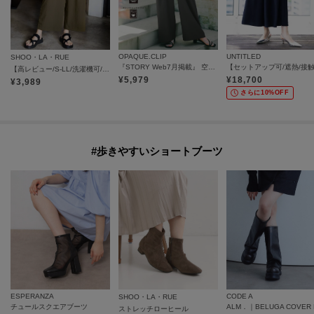
OPAQUE.CLIP
UNTITLED
SHOO・LA・RUE
『STORY Web7月掲載』 空気パンツ《接触冷感／UVケア／吸水速乾／防シワ／洗濯機OK》
【高レビュー/S-LL/洗濯機可/セットアップ可】着丈選べる 軽凛(かろりん) ひんやりフラップイージーパンツ
¥
5,979
¥
18,700
¥
3,989
さらに10%OFF
#歩きやすいショートブーツ
ESPERANZA
CODE A
SHOO・LA・RUE
チュールスクエアブーツ
ストレッチローヒール