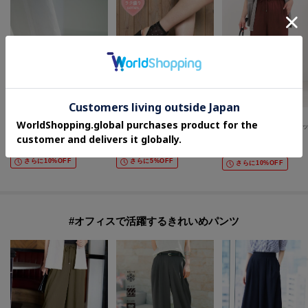
OPAQUE.CLIP
ESPERANZA
SHOO・LA・RUE
【軽量／ワンタッチ】ビジューストラップサンダル
【ラク盛り/約12cm】ラク盛り厚底ビジューブーサン
¥
3,484
¥
9,768
¥
2,791
30
%OFF
40
%OFF
30
%OFF
さらに10%OFF
さらに5%OFF
さらに10%OFF
#オフィスで活躍するきれいめパンツ