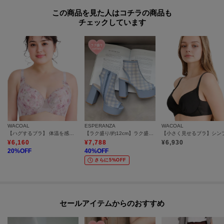
この商品を見た人はコチラの商品も
チェックしています
WACOAL
ESPERANZA
WACOAL
【ハグするブラ】 体温を感知してカラダになじむ ブラジャー／BXB378
【ラク盛り/約12cm】ラク盛り厚底ブーツサンダル
¥
6,160
¥
7,788
¥
6,930
20
%OFF
40
%OFF
さらに5%OFF
セールアイテムからのおすすめ