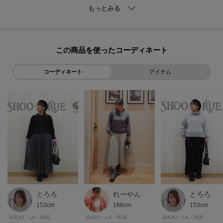
おすすめポイント4
屈曲性が高く、より自然に足の歩行をサポート。
この商品を使った
※照明の関係により、実際よりも色味が違って見える場合があります。ま
た、パソコン・スマートフォンなどの環境により、若干製品と画像のカラー
コーディネート
アイテム
が異なる場合もございます。
れーやん
とろろ
とろろ
168cm
153cm
153cm
SHOO・LA・RUE
SHOO・LA・RUE
SHOO・LA・RUE