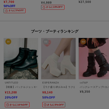
¥
7,700
¥
27,500
¥
4,989
50
%OFF
さらに10%OFF
さらに5%OFF
ブーツ・ブーティランキング
UNTITLED
ESPERANZA
csT&P
【軽量】バックルジョッキーブーツ
【ラク盛り/約12cm】ラク盛り厚底ショートブーツ
バックレースアップ×カ
¥9,350
¥13,200
¥8,140
20%OFF
50%OFF
さらに10%OFF
さらに5%OFF