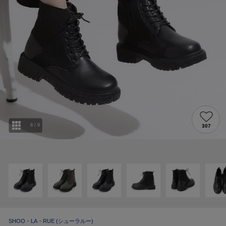
8
/
9
307
SHOO・LA・RUE
(シューラルー)