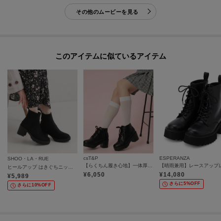
その他のムービーを見る
このアイテムに似ているアイテム
csT&P
ESPERANZA
SHOO・LA・RUE
【らくちん履き心地】一体厚底レースアップブーツ
ヒールアップ はきぐちニットブーツ
¥
6,050
¥
14,080
¥
5,989
さらに5%OFF
さらに10%OFF