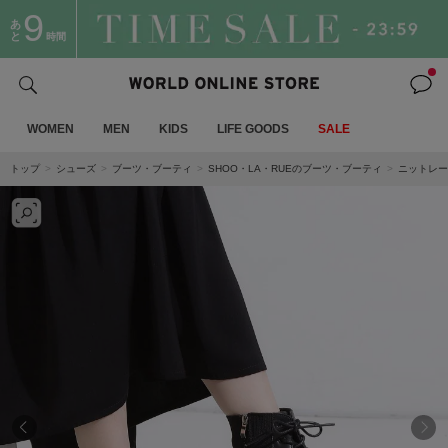
9
あ
と
時間
WOMEN
MEN
KIDS
LIFE GOODS
SALE
トップ
シューズ
ブーツ・ブーティ
SHOO・LA・RUEのブーツ・ブーティ
ニットレー