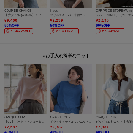
COUP DE CHANCE
index
OFF PRICE STORE(Wome
【手洗い可/きれいめ】シアーローンフリルブラウス
フリルスキッパー半袖ニット【洗濯機OK】
¥
9,460
¥
2,239
¥
2,195
50
%OFF
50
%OFF
60
%OFF
さらに10%OFF
さらに10%OFF
さらに20%OFF
#お手入れ簡単なニット
OPAQUE.CLIP
OPAQUE.CLIP
OPAQUE.CLIP
【UV】ボートネックガーターニット《6col／洗濯機OK》
ドライタッチドルマンニット【洗濯機OK】
¥
2,687
¥
2,387
¥
2,987
40
%OFF
40
%OFF
40
%OFF