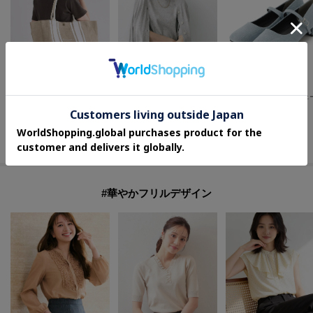
OPAQUE.CLIP
Dessin(Ladies)
Dessin(Ladies)
【軽量/A4対応】ジュートBIGサイズトート
【マシンウォッシャブル】ドライタッチVネックニットカーディガン
¥
1,667
¥
3,597
¥
2,399
40
%OFF
40
%OFF
70
%OFF
さらに20%OFF
さらに20%OFF
さらに10%OFF
#華やかフリルデザイン