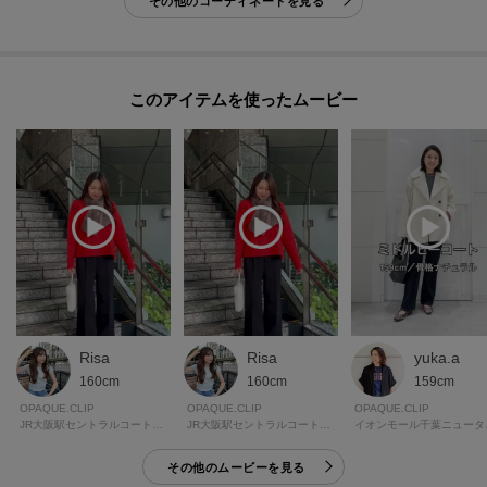
その他のコーディネートを見る
このアイテムを使ったムービー
Risa
Risa
yuka.a
160cm
160cm
159cm
OPAQUE.CLIP
OPAQUE.CLIP
OPAQUE.CLIP
JR大阪駅セントラルコート オペーク・ドット・クリップ
JR大阪駅セントラルコート オペーク・ドット・クリップ
イオンモー
その他のムービーを見る