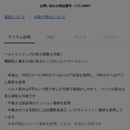
お問い合わせ商品番号：
C71-24007
返品について
お取り寄せについて
アイテム説明
詳細
サイズ
レビュー
ベルトストラップの長さ調整も可能！
機能性と履き心地の良さにこだわったメリージェーン
・本体は、019カラーと043カラーはベロア生地を使用し、194カラーはデニ
ム素材を使用
・ベルト部分はS字カンで取り外しが可能で着脱がしやすく、バックル部分は
長さ調節も可能です
・中敷きは低反発のクッション素材を使用
・中敷きのつま先部分には抗菌防臭加工（バクテシャット）素材を使用して
います
・本体内側はジャージ素材を使用しており、足当たり良好です