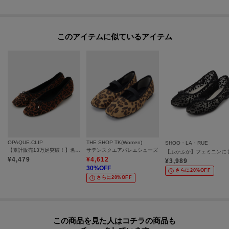
このアイテムに似ているアイテム
OPAQUE.CLIP
THE SHOP TK(Women)
SHOO・LA・RUE
【累計販売13万足突破！】名品フラットバレエシューズ
サテンスクエアバレエシューズ
¥
4,479
¥
4,612
¥
3,989
30
%OFF
さらに20%OFF
さらに20%OFF
この商品を見た人はコチラの商品も