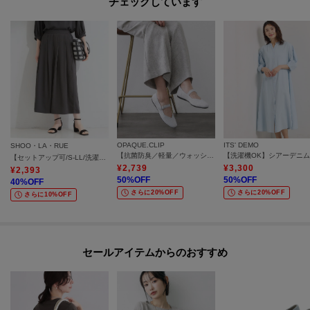
チェックしています
OPAQUE.CLIP
ITS' DEMO
SHOO・LA・RUE
【抗菌防臭／軽量／ウォッシャブル】スクエアトゥニットメリージェーン
【セットアップ可/S-LL/洗濯機可】上品で涼し気 ゆれる麻調タックスカーチョパンツ
¥
2,739
¥
3,300
¥
2,393
50
%OFF
50
%OFF
40
%OFF
さらに20%OFF
さらに20%OFF
さらに10%OFF
セールアイテムからのおすすめ