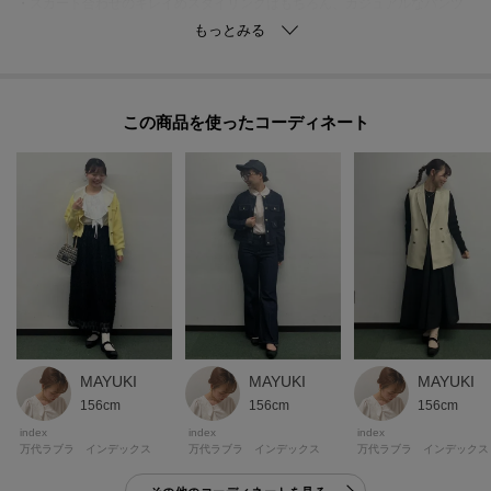
・スカート合わせのキレイめスタイリングはもちろん、カジュアルなパンツ
スタイリングにも合わせやすくデザイン性の高いアイテムです
※ヒール高：約2.5cm
この商品を使った
【カラー展開】
＊ベロア素材：ブラック（019）
＊ベロア素材：ブラウン系レオパード柄（043）
＊デニム素材：ネイビー系（194）
■長さ調整可能
■抗菌防臭加工
※この製品は、抗菌防臭加工をしております。この効果は永久的ではありま
せん。
MAYUKI
MAYUKI
MAYUKI
156cm
156cm
156cm
※照明の関係により、実際よりも色味が違って見える場合があります。ま
index
index
index
た、パソコン・スマートフォンなどの環境により、若干製品と画像のカラー
万代ラブラ インデックス
万代ラブラ インデックス
万代ラブラ インデックス
が異なる場合もございます。