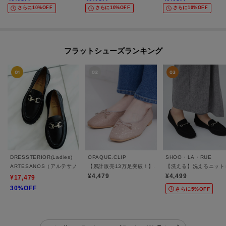
さらに10%OFF
さらに10%OFF
さらに10%OFF
フラットシューズランキング
DRESSTERIOR(Ladies)
OPAQUE.CLIP
SHOO・LA・RUE
ARTESANOS（アルテサノス）【別注】金具付きローファー
【累計販売13万足突破！】名品フラットバレエシューズ
【洗える】洗えるニット
¥4,479
¥4,499
¥17,479
30%OFF
さらに5%OFF