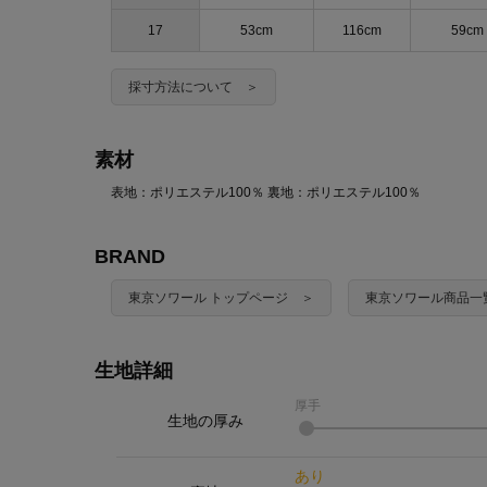
17
53cm
116cm
59cm
採寸方法について ＞
素材
表地：ポリエステル100％ 裏地：ポリエステル100％
BRAND
東京ソワール トップページ ＞
東京ソワール商品一
生地詳細
厚手
生地の厚み
あり