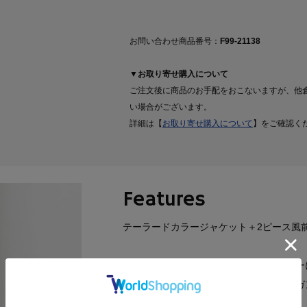
お問い合わせ商品番号：
F99-21138
▼お取り寄せ購入について
ご注文後に商品のお手配をおこないますが、他
い場合がございます。
詳細は【
お取り寄せ購入について
】をご確認く
Features
テーラードカラージャケット＋2ピース風
ジャケットは丸みのあるテーラードカラー
しっかり感も残しつつ、女性らしいエレガ