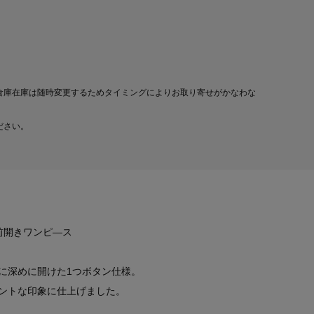
倉庫在庫は随時変更するためタイミングによりお取り寄せがかなわな
ださい。
前開きワンピ―ス
に深めに開けた1つボタン仕様。
ントな印象に仕上げました。