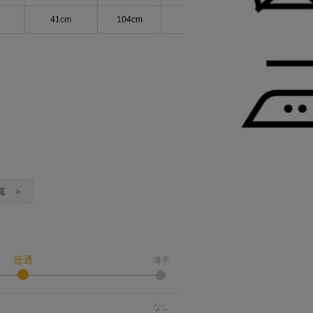
41cm
104cm
108cm
114cm
覧 ＞
普通
薄手
なし