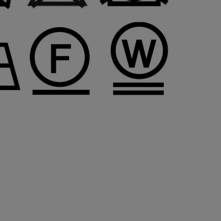
44cm
41cm
97cm
115cm